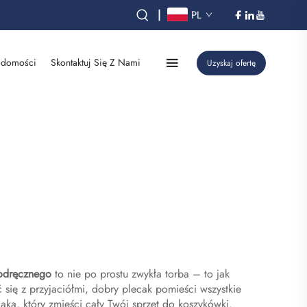
|
PL
domości
Skontaktuj Się Z Nami
Uzyskaj ofertę
odręcznego
to nie po prostu zwykła torba – to jak
 się z przyjaciółmi, dobry plecak pomieści wszystkie
ka, który zmieści cały Twój sprzęt do koszykówki.