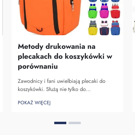
Metody drukowania na
plecakach do koszykówki w
porównaniu
Zawodnicy i fani uwielbiają plecaki do
koszykówki. Służą nie tylko do
przechowywania sprzętu do koszykówki,
POKAŻ WIĘCEJ
ale także do pokazywania ducha zespołu
oraz indywidualności. W Fuzhou Saipulang
Trading rozumiemy potrzebę atrakcyjnego i
wytrzymałego plecaka. Kluczowe...