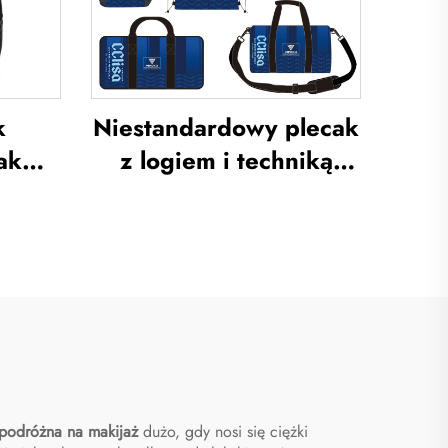
k
Niestandardowy plecak
ak
z logiem i techniką
try
sublimacji, torba
ki
szkolna do pływania ze
caki
sznurkiem do
ak do
zamykania,
łki
wodoodporny zestaw
dmiu,
sportowy do
plecak
koszykówki i piłki
i
nożnej, torba podróżna
 podróżna na makijaż
dużo, gdy nosi się ciężki