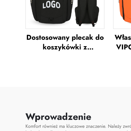
Dostosowany plecak do
Włas
koszykówki z
VIP
logotypem zespołu
wod
sportowego,
do k
wodoodporny,
c
codzienny plecak
sportowy i szkolny z
kosz
izolacją termiczną oraz
tor
techniką sublimacji,
Wprowadzenie
plecak do piłki nożnej i
Komfort również ma kluczowe znaczenie. Należy zwró