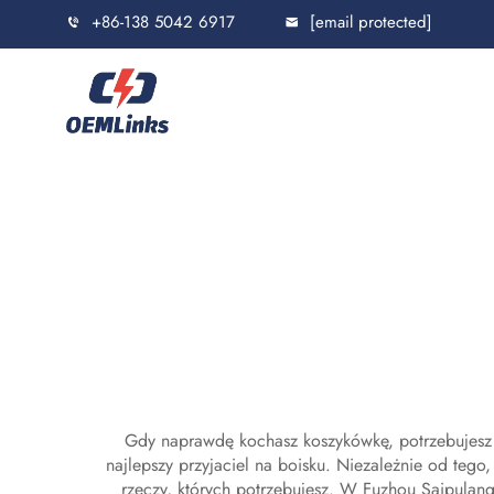
+86-138 5042 6917
[email protected]
Gdy naprawdę kochasz koszykówkę, potrzebujesz
najlepszy przyjaciel na boisku. Niezależnie od tego
rzeczy, których potrzebujesz. W Fuzhou Saipulang