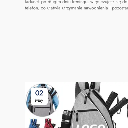
koszykówki
ładunek po długim dniu treningu, więc czujesz się do
telefon, co ułatwia utrzymanie nawodnienia i pozosta
02
May