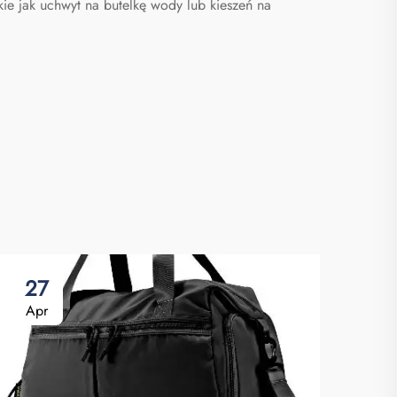
na buty
kie jak uchwyt na butelkę wody lub kieszeń na
27
0
Apr
Ma