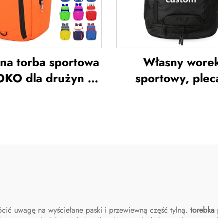
na torba sportowa
Własny wore
OKO dla drużyn –
sportowy, plec
oodporna plecak
sportowy, tornis
oszykówki z logo,
szkolne, pleca
odzienna torba
podróżnicze, ple
sportowa do
turystyczne, plec
ykówki, podróżna
koszykówki, pi
ba do koszykówki
nożnej i piłki sie
plecak tenisowy, 
do koszykówk
cić uwagę na wyściełane paski i przewiewną część tylną.
torebka