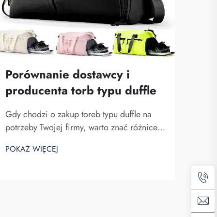
Porównanie dostawcy i
Ja
producenta torb typu duffle
pr
pił
Gdy chodzi o zakup toreb typu duffle na
potrzeby Twojej firmy, warto znać różnice
Wybi
między dostawcą a producentem. Dostawcy
piłka
POKAŻ WIĘCEJ
to firmy sprzedające towary, podczas gdy
odpo
POKA
producenci je wytwarzają. Fuzhou
któr
Saipulang Trading to dobry wybór dla firm
wyso
chcących q...
to d
tworz