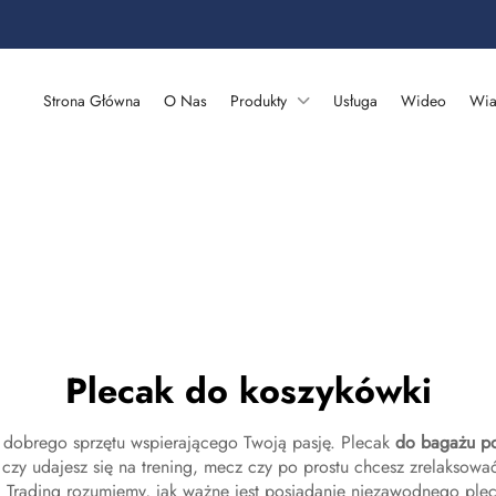
Strona Główna
O Nas
Produkty
Usługa
Wideo
Wia
Plecak do koszykówki
 dobrego sprzętu wspierającego Twoją pasję. Plecak
do bagażu p
, czy udajesz się na trening, mecz czy po prostu chcesz zrelaksować
 Trading rozumiemy, jak ważne jest posiadanie niezawodnego pleca