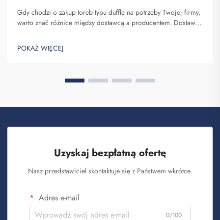
Gdy chodzi o zakup toreb typu duffle na potrzeby Twojej firmy,
warto znać różnice między dostawcą a producentem. Dostawcy
to firmy sprzedające towary, podczas gdy producenci je
wytwarzają. Fuzhou Saipulang Trading to dobry wybór dla firm
POKAŻ WIĘCEJ
chcących q...
Uzyskaj bezpłatną ofertę
Nasz przedstawiciel skontaktuje się z Państwem wkrótce.
Adres e-mail
0/100