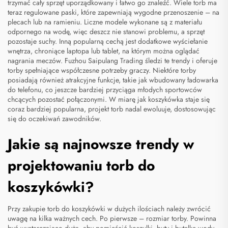
trzymać cały sprzęt uporządkowany i łatwo go znaleźć. Wiele torb ma
teraz regulowane paski, które zapewniają wygodne przenoszenie – na
plecach lub na ramieniu. Liczne modele wykonane są z materiału
odpornego na wodę, więc deszcz nie stanowi problemu, a sprzęt
pozostaje suchy. Inną popularną cechą jest dodatkowe wyściełanie
wnętrza, chroniące laptopa lub tablet, na którym można oglądać
nagrania meczów. Fuzhou Saipulang Trading śledzi te trendy i oferuje
torby spełniające współczesne potrzeby graczy. Niektóre torby
posiadają również atrakcyjne funkcje, takie jak wbudowany ładowarka
do telefonu, co jeszcze bardziej przyciąga młodych sportowców
chcących pozostać połączonymi. W miarę jak koszykówka staje się
coraz bardziej popularna, projekt torb nadal ewoluuje, dostosowując
się do oczekiwań zawodników.
Jakie są najnowsze trendy w
projektowaniu torb do
koszykówki?
Przy zakupie torb do koszykówki w dużych ilościach należy zwrócić
uwagę na kilka ważnych cech. Po pierwsze – rozmiar torby. Powinna
być wystarczająco duża, aby pomieścić koszulki, buty i butelkę wody,