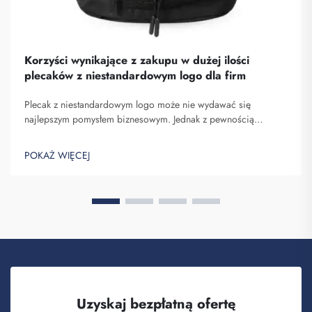
Korzyści wynikające z zakupu w dużej ilości
plecaków z niestandardowym logo dla firm
Plecak z niestandardowym logo może nie wydawać się
najlepszym pomysłem biznesowym. Jednak z pewnością
pomaga on wyróżnić się spośród konkurencji. Fuzhou
Saipulang Trading to firma, która realizuje masowe zamówienia
POKAŻ WIĘCEJ
takich plecaków w celu budowania świadomości marki. Wiesz,
kiedy ...
Uzyskaj bezpłatną ofertę