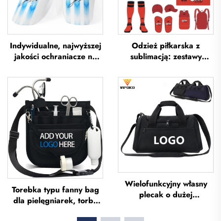
Indywidualne, najwyższej
Odzież piłkarska z
jakości ochraniacze na
sublimacją: zestawy
piszczel do piłki nożnej,
koszulek piłkarskich dla
ochraniacze na piszczel
mężczyzn do treningów,
do piłki nożnej, ochrona
niestandardowa odzież
na nogi, ochraniacze na
sportowa do piłki nożnej,
piszczel do piłki nożnej
uniformy drużyn
piłkarskich
Wielofunkcyjny własny
Torebka typu fanny bag
plecak o dużej
dla pielęgniarek, torba
pojemności – torba
typu fanny pack z
sportowa do siłowni dla