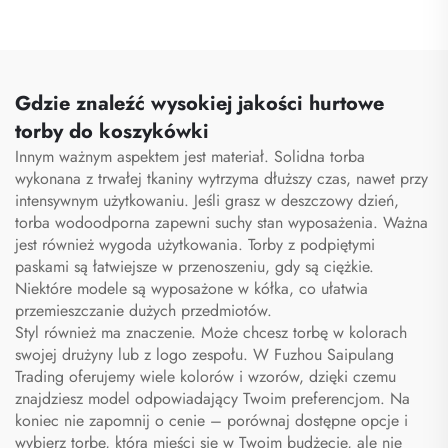
wieloma przegrodami,
kobiet i mężczyzn,
etui z zamkiem
wodoodporna, z
błyskawicznym
przestrzenią na buty,
przeznaczone specjalnie
torba podróżna typu
dla personelu
duffel
Gdzie znaleźć wysokiej jakości hurtowe
medycznego, organizator
torby do koszykówki
torby pielęgniarskiej,
Innym ważnym aspektem jest materiał. Solidna torba
torby pielęgniarskie
wykonana z trwałej tkaniny wytrzyma dłuższy czas, nawet przy
intensywnym użytkowaniu. Jeśli grasz w deszczowy dzień,
torba wodoodporna zapewni suchy stan wyposażenia. Ważna
jest również wygoda użytkowania. Torby z podpiętymi
paskami są łatwiejsze w przenoszeniu, gdy są ciężkie.
Niektóre modele są wyposażone w kółka, co ułatwia
przemieszczanie dużych przedmiotów.
Styl również ma znaczenie. Może chcesz torbę w kolorach
swojej drużyny lub z logo zespołu. W Fuzhou Saipulang
Trading oferujemy wiele kolorów i wzorów, dzięki czemu
znajdziesz model odpowiadający Twoim preferencjom. Na
koniec nie zapomnij o cenie – porównaj dostępne opcje i
wybierz torbę, która mieści się w Twoim budżecie, ale nie