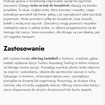
Podczas grania w koszykówkę odpowiedni sprzęt ma ogromne
znaczenie. Dlatego
torba na buty do koszykówki
okazują się bardzo
przydatne. To duża, miękka torba, która pomieści wszystko, czego
potrzebuje zawodnik lub trener. Jedną z jej największych zalet jest duża
pojemność. Może pomieścić piłkę do koszykówki, buty, koszulki,
butelki z wodą oraz ręczniki. Zawodnicy mogą przenosić wszystkie
niezbędne rzeczy w jednej torbie, co ułatwia przygotowanie się do
treningu lub meczu. Innym powodem, dla którego są one idealne, jest
ich wygodny transport.
Zastosowanie
Jeśli szukasz trwałej
elite bag basketball
w hurtowni, wiedzieć, gdzie
znaleźć najlepsze opcje. Fuzhou Saipulang Trading to dobre miejsce,
od którego można zacząć. Posiadają wysokiej jakości torby odporno
na zużycie i uszkodzenia, idealne dla sportowców zawsze w ruchu.
Zakupując w hurtowni, otrzymujesz lepsze ceny i oszczędzasz
pieniądze na drużynę lub organizację. Rozumieją, że drużyny chcą
również, aby ich torby wyglądały dobrze. Oferują różnorodne kolory i
wzory dopasowane do strojów drużynowych lub ducha zespołu.