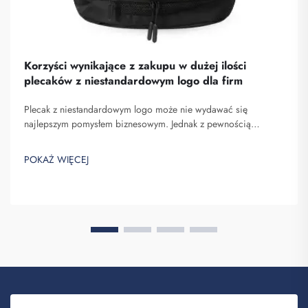
Korzyści wynikające z zakupu w dużej ilości
plecaków z niestandardowym logo dla firm
Plecak z niestandardowym logo może nie wydawać się
najlepszym pomysłem biznesowym. Jednak z pewnością
pomaga on wyróżnić się spośród konkurencji. Fuzhou
Saipulang Trading to firma, która realizuje masowe zamówienia
POKAŻ WIĘCEJ
takich plecaków w celu budowania świadomości marki. Wiesz,
kiedy ...