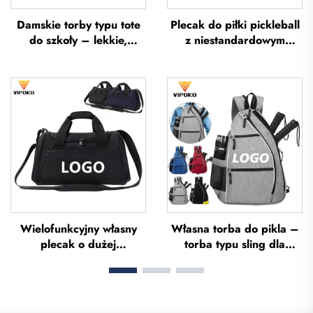
Damskie torby typu tote
Plecak do piłki pickleball
do szkoły – lekkie,
z niestandardowym
przeznaczone na
logiem, torba na rakietę
wycieczki i wypoczynek
tenisową, torba do
na otwartym powietrzu,
badmintona, torba na
miękkie torebki ręczne do
rakietę do badmintona,
biura, wodoodporne
torba na paletkę do
torby typu tote z poliestru
padela, torba na rakietę
do tenisa i badmintona
Wielofunkcyjny własny
Własna torba do pikla –
plecak o dużej
torba typu sling dla
pojemności – torba
mężczyzn i kobiet z
sportowa do siłowni dla
możliwością regulacji,
kobiet i mężczyzn,
wysokiej jakości torba do
wodoodporna, z
tenisa stołowego w formie