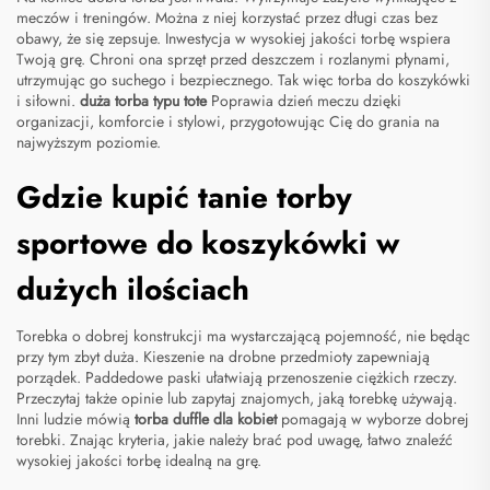
meczów i treningów. Można z niej korzystać przez długi czas bez
obawy, że się zepsuje. Inwestycja w wysokiej jakości torbę wspiera
Twoją grę. Chroni ona sprzęt przed deszczem i rozlanymi płynami,
utrzymując go suchego i bezpiecznego. Tak więc torba do koszykówki
i siłowni.
duża torba typu tote
Poprawia dzień meczu dzięki
organizacji, komforcie i stylowi, przygotowując Cię do grania na
najwyższym poziomie.
Gdzie kupić tanie torby
sportowe do koszykówki w
dużych ilościach
Torebka o dobrej konstrukcji ma wystarczającą pojemność, nie będąc
przy tym zbyt duża. Kieszenie na drobne przedmioty zapewniają
porządek. Paddedowe paski ułatwiają przenoszenie ciężkich rzeczy.
Przeczytaj także opinie lub zapytaj znajomych, jaką torebkę używają.
Inni ludzie mówią
torba duffle dla kobiet
pomagają w wyborze dobrej
torebki. Znając kryteria, jakie należy brać pod uwagę, łatwo znaleźć
wysokiej jakości torbę idealną na grę.