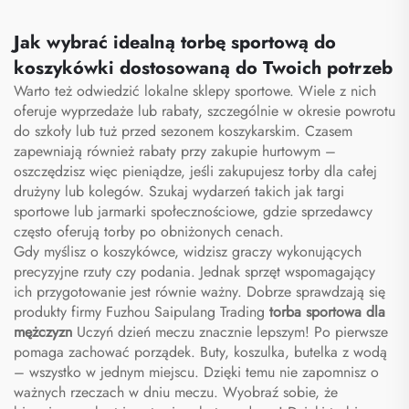
przestrzenią na buty,
plecaka na rakietę
torba podróżna typu
Jak wybrać idealną torbę sportową do
duffel
koszykówki dostosowaną do Twoich potrzeb
Warto też odwiedzić lokalne sklepy sportowe. Wiele z nich
oferuje wyprzedaże lub rabaty, szczególnie w okresie powrotu
do szkoły lub tuż przed sezonem koszykarskim. Czasem
zapewniają również rabaty przy zakupie hurtowym –
oszczędzisz więc pieniądze, jeśli zakupujesz torby dla całej
drużyny lub kolegów. Szukaj wydarzeń takich jak targi
sportowe lub jarmarki społecznościowe, gdzie sprzedawcy
często oferują torby po obniżonych cenach.
Gdy myślisz o koszykówce, widzisz graczy wykonujących
precyzyjne rzuty czy podania. Jednak sprzęt wspomagający
ich przygotowanie jest równie ważny. Dobrze sprawdzają się
produkty firmy Fuzhou Saipulang Trading
torba sportowa dla
mężczyzn
Uczyń dzień meczu znacznie lepszym! Po pierwsze
pomaga zachować porządek. Buty, koszulka, butelka z wodą
– wszystko w jednym miejscu. Dzięki temu nie zapomnisz o
ważnych rzeczach w dniu meczu. Wyobraź sobie, że