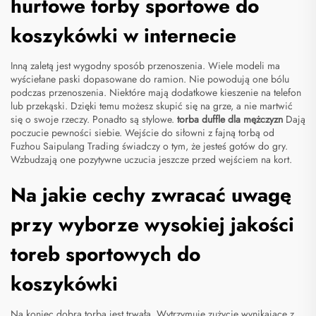
hurtowe torby sportowe do
koszykówki w internecie
Inną zaletą jest wygodny sposób przenoszenia. Wiele modeli ma
wyściełane paski dopasowane do ramion. Nie powodują one bólu
podczas przenoszenia. Niektóre mają dodatkowe kieszenie na telefon
lub przekąski. Dzięki temu możesz skupić się na grze, a nie martwić
się o swoje rzeczy. Ponadto są stylowe.
torba duffle dla mężczyzn
Dają
poczucie pewności siebie. Wejście do siłowni z fajną torbą od
Fuzhou Saipulang Trading świadczy o tym, że jesteś gotów do gry.
Wzbudzają one pozytywne uczucia jeszcze przed wejściem na kort.
Na jakie cechy zwracać uwagę
przy wyborze wysokiej jakości
toreb sportowych do
koszykówki
Na koniec dobra torba jest trwała. Wytrzymuje zużycie wynikające z