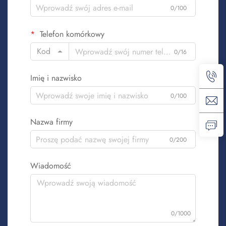
0/100
Telefon komórkowy
Kod
0/16
Imię i nazwisko
0/100
Nazwa firmy
0/200
Wiadomość
0/1000