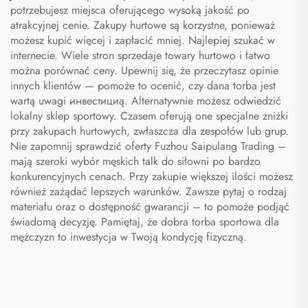
potrzebujesz miejsca oferującego wysoką jakość po
atrakcyjnej cenie. Zakupy hurtowe są korzystne, ponieważ
możesz kupić więcej i zapłacić mniej. Najlepiej szukać w
internecie. Wiele stron sprzedaje towary hurtowo i łatwo
można porównać ceny. Upewnij się, że przeczytasz opinie
innych klientów — pomoże to ocenić, czy dana torba jest
wartą uwagi инвестициą. Alternatywnie możesz odwiedzić
lokalny sklep sportowy. Czasem oferują one specjalne zniżki
przy zakupach hurtowych, zwłaszcza dla zespołów lub grup.
Nie zapomnij sprawdzić oferty Fuzhou Saipulang Trading –
mają szeroki wybór męskich talk do siłowni po bardzo
konkurencyjnych cenach. Przy zakupie większej ilości możesz
również zażądać lepszych warunków. Zawsze pytaj o rodzaj
materiału oraz o dostępność gwarancji – to pomoże podjąć
świadomą decyzję. Pamiętaj, że dobra
torba sportowa dla
mężczyzn
to inwestycja w Twoją kondycję fizyczną.