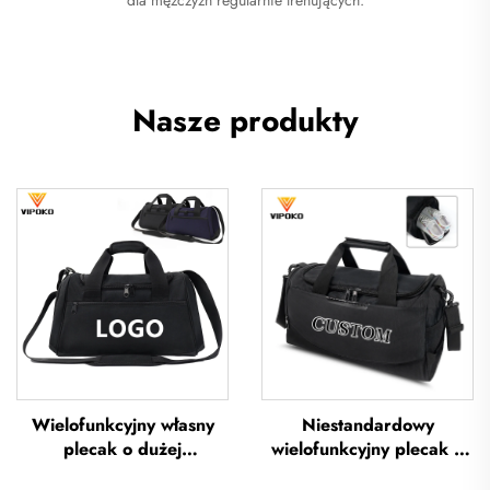
Nasze produkty
Wielofunkcyjny własny
Niestandardowy
plecak o dużej
wielofunkcyjny plecak o
pojemności – torba
dużej pojemności do