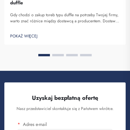
duffle
Gdy chodzi o zakup toreb typu duffle na potrzeby Twojej firmy,
warto znać różnice między dostawcą a producentem. Dostawcy
to firmy sprzedające towary, podczas gdy producenci je
wytwarzają. Fuzhou Saipulang Trading to dobry wybór dla firm
POKAŻ WIĘCEJ
chcących q...
Uzyskaj bezpłatną ofertę
Nasz przedstawiciel skontaktuje się z Państwem wkrótce.
Adres e-mail