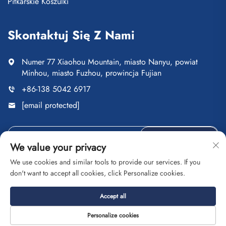
Piłkarskie Koszulki
Skontaktuj Się Z Nami
Numer 77 Xiaohou Mountain, miasto Nanyu, powiat
Minhou, miasto Fuzhou, prowincja Fujian
+86-138 5042 6917
[email protected]
Wyślij
We value your privacy
We use cookies and similar tools to provide our services. If you
don't want to accept all cookies, click Personalize cookies.
Copyright © Fuzhou Saipulang Trading Co., Ltd. Wszelkie
Accept all
prawa zastrzeżone
Polityka prywatności
Blog
Personalize cookies
O nas
Kontakt
Usługi