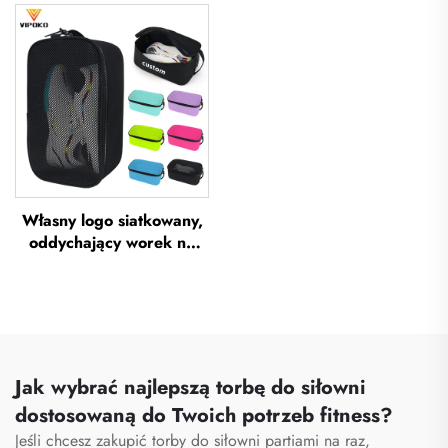
sportowa do siłowni dla
sportu i siłowni dla kobiet
kobiet i mężczyzn,
i mężczyzn,
wodoodporna, z
wodoodporny, z
przestrzenią na buty,
przestrzenią na buty,
torba podróżna typu
torba typu duffel do
duffel
podróży i aktywności na
otwartym powietrzu
Własny logo siatkowany,
oddychający worek na
buty, wodoodporny worek
na buty do sublimacji,
worek przechowywawczy
przeciwpyłowy do siłowni,
wędrówek i sportu, worek
na buty dla mężczyzn
Jak wybrać najlepszą torbę do siłowni
dostosowaną do Twoich potrzeb fitness?
Jeśli chcesz zakupić torby do siłowni partiami na raz,