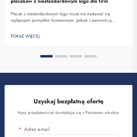
plecaków z niestandardowym logo dla firm
Plecak z niestandardowym logo może nie wydawać się
najlepszym pomysłem biznesowym. Jednak z pewnością
pomaga on wyróżnić się spośród konkurencji. Fuzhou
Saipulang Trading to firma, która realizuje masowe zamówienia
POKAŻ WIĘCEJ
takich plecaków w celu budowania świadomości marki. Wiesz,
kiedy ...
Uzyskaj bezpłatną ofertę
Nasz przedstawiciel skontaktuje się z Państwem wkrótce.
Adres e-mail