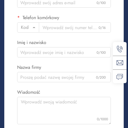
0/100
Telefon komórkowy
Kod
0/16
Imię i nazwisko
0/100
Nazwa firmy
0/200
Wiadomość
0/1000