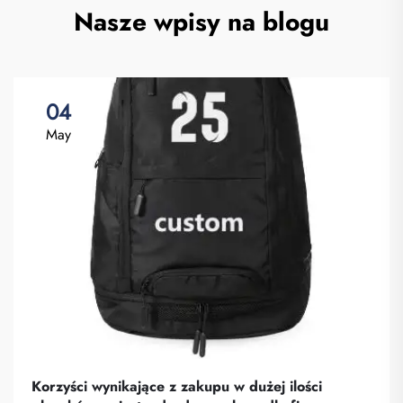
Nasze wpisy na blogu
04
May
Korzyści wynikające z zakupu w dużej ilości