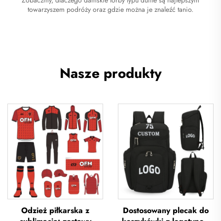
towarzyszem podróży oraz gdzie można je znaleźć tanio.
Nasze produkty
Odzież piłkarska z
Dostosowany plecak do