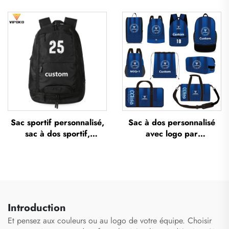
logo, sac sportif d’équipe
sac à dos étanche pour
imperméable,
basketball avec logo, sac
décontracté, scolaire,
sportif décontracté pour
thermosublimé, pour
basketball, sac de voyage
football et basketball
pour basketball
Sac sportif personnalisé,
Sac à dos personnalisé
sac à dos sportif,
avec logo par
cartables scolaires, sac à
sublimation, sac scolaire
dos de voyage et de
pour natation à cordon de
randonnée, sac à dos de
serrage, étanche, sac
basketball, de football et
d’ensemble sportif pour
de soccer, sac de tennis
basketball et football, sac
et de basketball
de voyage pour
Introduction
chaussures
Et pensez aux couleurs ou au logo de votre équipe. Choisir