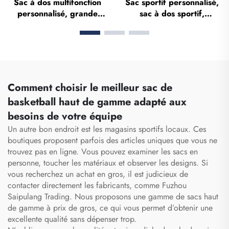
Sac à dos multifonction
Sac sportif personnalisé,
personnalisé, grande
sac à dos sportif,
capacité, étanche, avec
cartables scolaires, sac à
compartiment dédié aux
dos de voyage et de
chaussures, sac de
randonnée, sac à dos de
voyage et sac de sport
basketball, de football et
pour activités en
de soccer, sac de tennis
extérieur
et de basketball
Comment choisir le meilleur sac de
basketball haut de gamme adapté aux
besoins de votre équipe
Un autre bon endroit est les magasins sportifs locaux. Ces
boutiques proposent parfois des articles uniques que vous ne
trouvez pas en ligne. Vous pouvez examiner les sacs en
personne, toucher les matériaux et observer les designs. Si
vous recherchez un achat en gros, il est judicieux de
contacter directement les fabricants, comme Fuzhou
Saipulang Trading. Nous proposons une gamme de sacs haut
de gamme à prix de gros, ce qui vous permet d’obtenir une
excellente qualité sans dépenser trop.