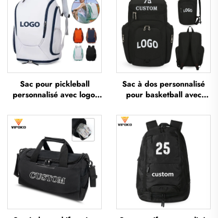
Sac pour pickleball
Sac à dos personnalisé
personnalisé avec logo,
pour basketball avec
sac pour raquettes de
logo, sac sportif d’équipe
tennis, sac pour
imperméable,
badminton, sac pour
décontracté, scolaire,
raquettes et palettes, sac
thermosublimé, pour
pour paddle-tennis et
football et basketball
badminton