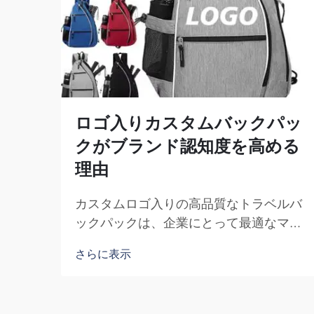
ロゴ入りカスタムバックパッ
クがブランド認知度を高める
理由
カスタムロゴ入りの高品質なトラベルバ
ックパックは、企業にとって最適なマー
ケティングツールです。自社のブランド
さらに表示
名を多数の個人の目に触れさせることが
できることの重要性は、過小評価できま
せん。このバックパックを背負って歩く