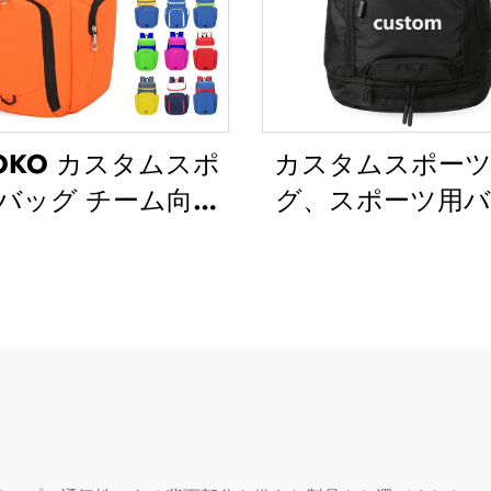
POKO カスタムスポ
カスタムスポー
バッグ チーム向け
グ、スポーツ用
バスケットボール
パック、スクー
クパック（ロゴ入
グ、旅行・ハイキ
カジュアルバスケ
バックパック、
ボールスポーツバ
ットボール・サ
 トラベル用バスケ
ー・フットボール
トボールバッグ
ックパック、テ
バスケットボー
ッグ