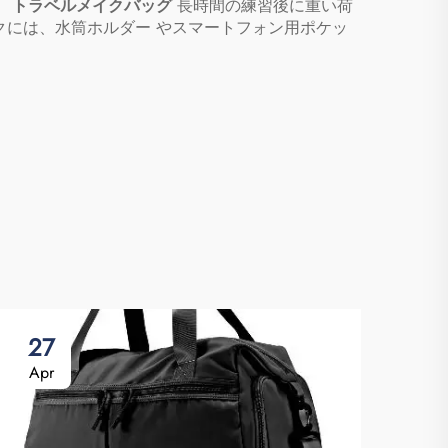
。
トラベルメイクバッグ
長時間の練習後に重い荷
には、水筒ホルダー やスマートフォン用ポケッ
27
0
Apr
Ma