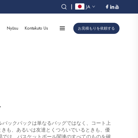
|
JA
オ
Nyūsu
Kontakuto Us
お見積もりを依頼する
ク
ルバックパックは単なるバッグではなく、コート上
ときも、あるいは友達とくつろいでいるときも、優
易では、バスケットボール関連のすべてのものを確