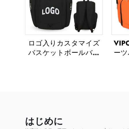
ロゴ入りカスタマイズ
VI
バスケットボールバッ
ーツ
クパック、スポーツチ
防水
ーム向け防水・カジュア
バッ
ルタイプのスポーツ・
り）
スクール用サーマルサ
ット
ブリメーションバッグ
ッグ
（フットボール・バス
ッ
ケットボール対応）
はじめに