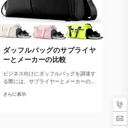
ダッフルバッグのサプライヤ
信
ーとメーカーの比較
メ
ビジネス向けにダッフルバッグを調達す
優れ
る際には、サプライヤーとメーカーの違
際に
いを理解しておく必要があります。サプ
す。
さらに表示
さら
ライヤーとは商品を販売する企業であ
製造
り、メーカーとは商品を製造する企業で
州賽
す。福州賽普朗貿易有限公司（Fuzhou
Sai
Saipulang Trading）は、品質を重視する
ズに
事業者にとって優れた選択肢です…
社は