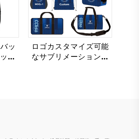
ツバッ
ロゴカスタマイズ可能
バック
なサブリメーション加
ルバッ
工バックパック、スク
ング用
ール用・スイミング用
バスケ
ドローストリングバッ
ッカ
グ、防水バスケットボ
用バ
ール・サッカー用スポー
ニス・
ツセットバッグ、トラ
ル用バ
ベルシューズバッグ