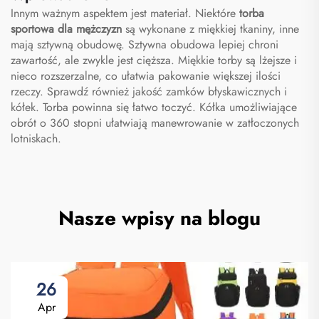
podróży i aktywności na
koszykówki
Innym ważnym aspektem jest materiał. Niektóre
torba
otwartym powietrzu
sportowa dla mężczyzn
są wykonane z miękkiej tkaniny, inne
mają sztywną obudowę. Sztywna obudowa lepiej chroni
zawartość, ale zwykle jest cięższa. Miękkie torby są lżejsze i
nieco rozszerzalne, co ułatwia pakowanie większej ilości
rzeczy. Sprawdź również jakość zamków błyskawicznych i
kółek. Torba powinna się łatwo toczyć. Kółka umożliwiające
obrót o 360 stopni ułatwiają manewrowanie w zatłoczonych
lotniskach.
Nasze wpisy na blogu
26
Apr