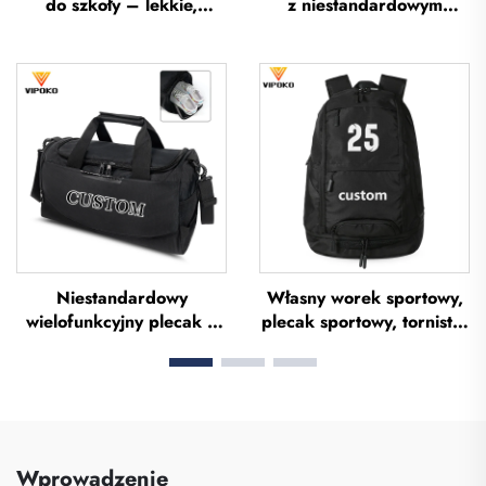
do szkoły – lekkie,
z niestandardowym
przeznaczone na
logiem, torba na rakietę
wycieczki i wypoczynek
tenisową, torba do
na otwartym powietrzu,
badmintona, torba na
miękkie torebki ręczne do
rakietę do badmintona,
biura, wodoodporne
torba na paletkę do
torby typu tote z poliestru
padela, torba na rakietę
do tenisa i badmintona
Niestandardowy
Własny worek sportowy,
wielofunkcyjny plecak o
plecak sportowy, tornistry
dużej pojemności do
szkolne, plecaki
sportu i siłowni dla kobiet
podróżnicze, plecaki
i mężczyzn,
turystyczne, plecak do
wodoodporny, z
koszykówki, piłki nożnej i
przestrzenią na buty,
piłki siedmiu, plecak
torba typu duffel do
tenisowy, plecak do
Wprowadzenie