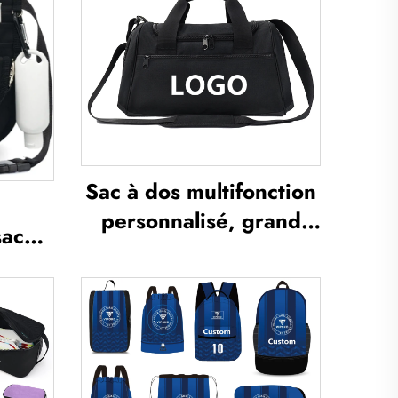
Sac à dos multifonction
personnalisé, grand
sac
volume, sac de sport et
tion,
de salle de gym pour
nté
femmes et hommes,
 à
étanche, compartiment
nane
dédié aux chaussures,
ateur
sac de voyage type