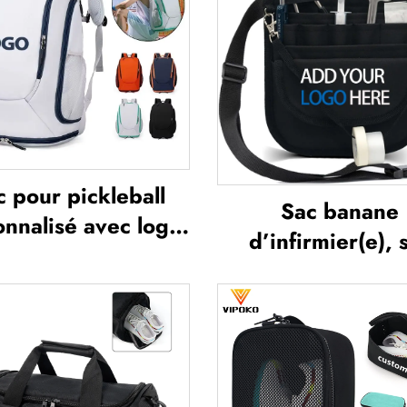
c pour pickleball
Sac banane
nnalisé avec logo,
d’infirmier(e), 
pour raquettes de
banane multifonc
ennis, sac pour
étui compartime
minton, sac pour
avec fermeture
ettes et palettes,
glissière, sac ba
pour paddle-tennis
médical, organis
et badminton