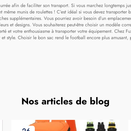
extérieur, les vo
rée afin de faciliter son transport. Si vous marchez longtemps jus
et les sports, sa
ont même munis de roulettes ! C’est idéal si vous devez transporter b
poches supplémentaires. Vous pourriez avoir besoin d’un emplacement
chaussures po
eurs et designs. Vous souhaiterez peut-être choisir un modèle corr
hommes
fierté et votre enthousiasme à transporter votre équipement. Che
rt et style. Choisir le bon sac rend le football encore plus amusant
Nos articles de blog