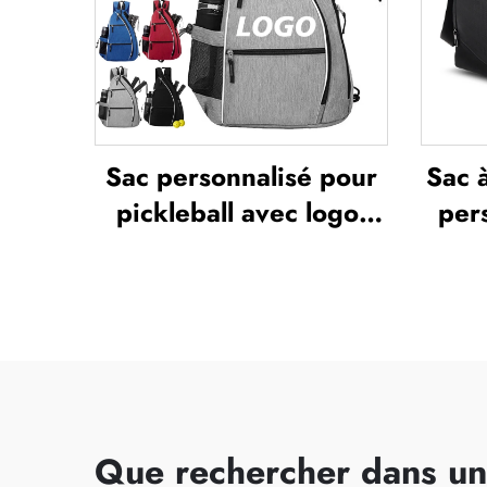
Sac personnalisé pour
Sac 
pickleball avec logo,
per
sac bandoulière
capac
réglable pour pickleball
com
destiné aux hommes et
aux 
aux femmes, sac de
voya
haute qualité pour
p
raquettes de tennis
Que rechercher dans un 