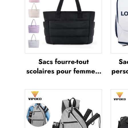
Sacs fourre-tout
Sa
scolaires pour femmes,
perso
légers, imperméables,
sac 
polyvalents pour loisirs
t
en extérieur, voyages
bad
et bureau, sac fourre-
raqu
tout souple en
sac 
polyester