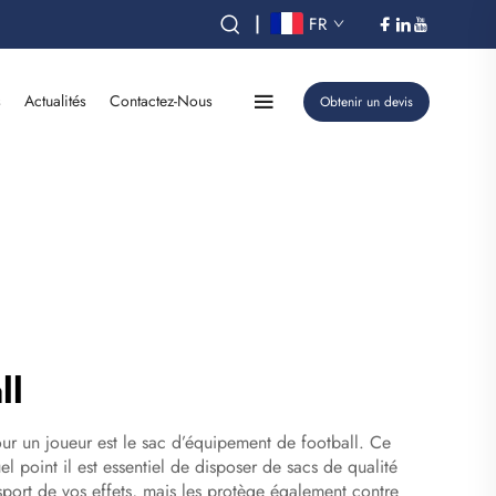
|
FR
s
Actualités
Contactez-Nous
Obtenir un devis
ll
our un joueur est le sac d’équipement de football. Ce
 point il est essentiel de disposer de sacs de qualité
port de vos effets, mais les protège également contre