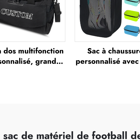
pour infirmier(e),
médicaux pou
infirmiers(es
à dos multifonction
Sac à chaussur
sonnalisé, grande
personnalisé avec
ité, étanche, avec
en maille respira
partiment dédié
imperméable, sa
chaussures, sac de
chaussures pa
ge et sac de sport
sublimation, sac
our activités en
rangement ant
extérieur
poussière pour la
les activités e
sac de matériel de football de