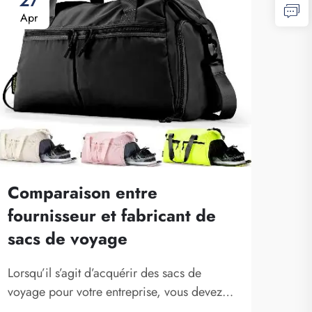
27
0
Apr
Ma
Comparaison entre
fournisseur et fabricant de
sacs de voyage
Imp
pou
Lorsqu’il s’agit d’acquérir des sacs de
per
voyage pour votre entreprise, vous devez
pou
connaître les différences entre un