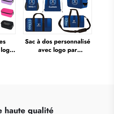
 sacs
duffel, sac fourre-tout
r
)
es
Sac à dos personnalisé
 logo,
avec logo par
nte,
sublimation, sac
c à
scolaire pour natation à
r
cordon de serrage,
 de
étanche, sac
i-
d’ensemble sportif pour
 gym,
basketball et football,
n
sac de voyage pour
 haute qualité