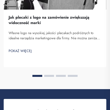
Jak plecaki z logo na zamówienie zwiększają
widoczność marki
Własne logo na wysokiej jakości plecakach podróżnych to
idealne narzędzia marketingowe dla firmy. Nie można zaniżać
znaczenia faktu, że nazwa Twojej marki pojawia się przed
oczami wielu osób. Za każdym razem, gdy osoba niosąca Twój
POKAŻ WIĘCEJ
plecak na plecach...