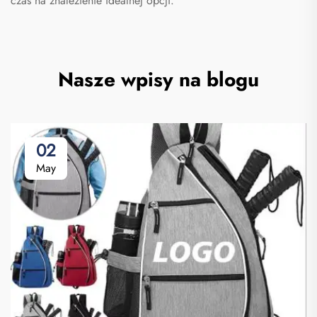
czas na znalezienie idealnej opcji.
Nasze wpisy na blogu
02
May