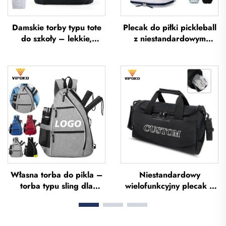
Damskie torby typu tote
Plecak do piłki pickleball
do szkoły – lekkie,
z niestandardowym
przeznaczone na
logiem, torba na rakietę
wycieczki i wypoczynek
tenisową, torba do
na otwartym powietrzu,
badmintona, torba na
miękkie torebki ręczne do
rakietę do badmintona,
biura, wodoodporne
torba na paletkę do
torby typu tote z poliestru
padela, torba na rakietę
do tenisa i badmintona
Własna torba do pikla –
Niestandardowy
torba typu sling dla
wielofunkcyjny plecak o
mężczyzn i kobiet z
dużej pojemności do
możliwością regulacji,
sportu i siłowni dla kobiet
wysokiej jakości torba do
i mężczyzn,