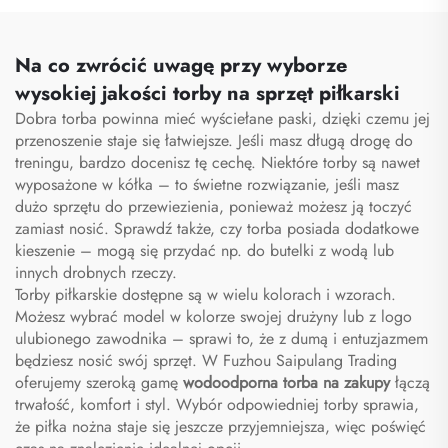
tenisa stołowego w formie
wodoodporny, z
plecaka na rakietę
przestrzenią na buty,
torba typu duffel do
Na co zwrócić uwagę przy wyborze
podróży i aktywności na
wysokiej jakości torby na sprzęt piłkarski
otwartym powietrzu
Dobra torba powinna mieć wyściełane paski, dzięki czemu jej
przenoszenie staje się łatwiejsze. Jeśli masz długą drogę do
treningu, bardzo docenisz tę cechę. Niektóre torby są nawet
wyposażone w kółka – to świetne rozwiązanie, jeśli masz
dużo sprzętu do przewiezienia, ponieważ możesz ją toczyć
zamiast nosić. Sprawdź także, czy torba posiada dodatkowe
kieszenie – mogą się przydać np. do butelki z wodą lub
innych drobnych rzeczy.
Torby piłkarskie dostępne są w wielu kolorach i wzorach.
Możesz wybrać model w kolorze swojej drużyny lub z logo
ulubionego zawodnika – sprawi to, że z dumą i entuzjazmem
będziesz nosić swój sprzęt. W Fuzhou Saipulang Trading
oferujemy szeroką gamę
wodoodporna torba na zakupy
łączą
trwałość, komfort i styl. Wybór odpowiedniej torby sprawia,
że piłka nożna staje się jeszcze przyjemniejsza, więc poświęć