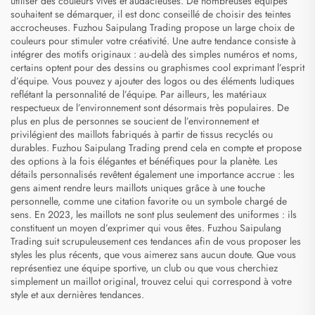
utiliser des couleurs vives et audacieuses. De nombreuses équipes
souhaitent se démarquer, il est donc conseillé de choisir des teintes
accrocheuses. Fuzhou Saipulang Trading propose un large choix de
couleurs pour stimuler votre créativité. Une autre tendance consiste à
intégrer des motifs originaux : au-delà des simples numéros et noms,
certains optent pour des dessins ou graphismes cool exprimant l’esprit
d’équipe. Vous pouvez y ajouter des logos ou des éléments ludiques
reflétant la personnalité de l’équipe. Par ailleurs, les matériaux
respectueux de l’environnement sont désormais très populaires. De
plus en plus de personnes se soucient de l’environnement et
privilégient des maillots fabriqués à partir de tissus recyclés ou
durables. Fuzhou Saipulang Trading prend cela en compte et propose
des options à la fois élégantes et bénéfiques pour la planète. Les
détails personnalisés revêtent également une importance accrue : les
gens aiment rendre leurs maillots uniques grâce à une touche
personnelle, comme une citation favorite ou un symbole chargé de
sens. En 2023, les maillots ne sont plus seulement des uniformes : ils
constituent un moyen d’exprimer qui vous êtes. Fuzhou Saipulang
Trading suit scrupuleusement ces tendances afin de vous proposer les
styles les plus récents, que vous aimerez sans aucun doute. Que vous
représentiez une équipe sportive, un club ou que vous cherchiez
simplement un maillot original, trouvez celui qui correspond à votre
style et aux dernières tendances.