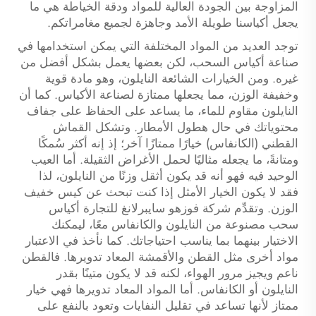
المزاوجة بين الجودة العالية للمواد ودقة الخياطة هي ما
يجعل أكياسنا طويلة الأمد وجاهزة لجميع مغامراتكم.
توجد العديد من المواد المختلفة التي يمكن استخدامها في
صناعة أكياس السحب، لكن بعضها يعمل بشكل أفضل من
غيره. ومن الخيارات الشائعة النايلون، وهو مادة قوية
وخفيفة الوزن، مما يجعلها ممتازة لصناعة الأكياس. كما أن
النايلون مقاوم للماء، ما يساعد على الحفاظ على جفاف
محتوياتك في حال هطول الأمطار. وتشكل القماش
القطني (الكانفاس) خيارًا ممتازًا آخر؛ إذ إنه أكثر سُمكًا
ومتانةً، ما يجعله مثاليًا لحمل الأغراض الثقيلة. أما العيب
الوحيد فيه فهو أنه قد يكون أثقل وزنًا من النايلون، لذا
فقد لا يكون الخيار الأمثل إذا كنت تبحث عن كيس خفيف
الوزن. وتقدِّم شركة فوزهو سايبرلانغ للتجارة أكياس
سحب مصنوعة من النايلون والكانفاس معًا، ليمكنك
الاختيار بينهما بما يناسب احتياجاتك. كما نأخذ في الاعتبار
مواد أخرى مثل القطن والأقمشة المعاد تدويرها. فالقطن
ناعم ويجيز مرور الهواء، لكنه قد لا يكون متينًا بقدر
النايلون أو الكانفاس. أما المواد المعاد تدويرها فهي خيار
ممتاز لأنها تساعد في تقليل النفايات وتعود بالنفع على