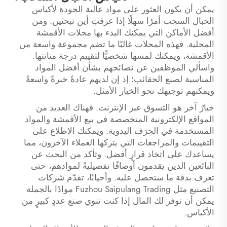
يمكن أن يكون العثور على مواد عالية الجودة لأكياس
الحبال السحب أمرًا سهلًا إذا عرفتِ أين تبحثين. ومن
أفضل الأماكن التي يمكنك البدء بها محلات الأقمشة
المحلية. فهذه المحلات غالبًا ما تضم مجموعة واسعة من
الأقمشة، ويمكنك لمسها شخصيًّا لتقييم درجة متانتها.
واسألي الموظفين عن نصائحهم بشأن أفضل المواد
المناسبة لصنع الحقائب؛ إذ إن لديهم عادةً خبرةً واسعةً
ويمكنهم توجيهك نحو الخيار الأمثل.
خيارٌ آخر هو التسوق عبر الإنترنت. فهناك العديد من
المواقع الإلكترونية المتخصصة في بيع الأقمشة والمواد
المستخدمة في الحِرَف اليدوية. ويمكنك الاطلاع على
التقييمات والمراجعات التي يتركها العملاء الآخرون، مما
يساعدك على اتخاذ قرارٍ أفضل. وتأكد من البحث عن
البائعين الذين يقدمون أوصافًا تفصيليةً لموادهم، حتى
تعرف بدقة ما ستحصل عليه. وأحيانًا، تقدّم شركات
التصنيع مثل Fuzhou Saipulang Trading موادًا بالجملة
يمكن أن توفر لك المال إذا كنت تنوي صنع عددٍ كبيرٍ من
الأكياس.