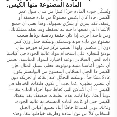
المادة المصنوعة منها الكيس.
وتُشكّل جودة المادة جزءًا كبيرًا من مدى طول عمر
الكيس. فإذا كان الكيس مصنوعًا من مادة ضعيفة أو
رقيقة، فقد يمزق أو يتمزّق بسهولة. وهذا يعني أن جميع
الأشياء التي تضعها داخله قد تسقط، وقد تفقد ممتلكاتك.
ومن ناحية أخرى، إذا كان
حقيبة رياضية برباط سحب
مصنوع من مادة قوية وسميكة، ويمكنه حمل وزن كبير
دون أن ينكسر. ولهذا السبب تركز شركة فوزهو ساي
بولانغ للتجارة على استخدام مواد عالية الجودة في أكياسنا
ذات الحبل السحّابي. وعند اختيارنا للمواد المناسبة، نضمن
أن تكون أكياسنا متينة وموثوقة. فعلى سبيل المثال، فإن
الكيس ذا الحبل السحّابي المصنوع من البوليستر يكون
عادةً متينًا جدًّا، ويمكنه التحمُّل عند إلقائه أو تحريكه دون
أن يتضرر مظهره. كما يجب أن تكون طبقات الخياطة في
الكيس — أي الأماكن التي تُخاط فيها أجزاء المادة معًا —
قويةً أيضًا. فإذا كانت هذه الطبقات ضعيفةً، فقد يتفكك
الكيس حتى لو كانت المادة المستخدمة عالية الجودة.
ولذلك، نولي اهتمامًا خاصًّا أثناء تصنيع أكياس الحبل
السحّابي كلاً من نوع المادة وطريقة خياطتها معًا. وهذه