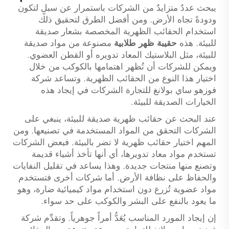
يبحث عددٌ متزايدٌ من الشركات باستمرار عن سبلٍ لتكون
ودودةً تجاه الأرض. ومن أفضل الطرق لتحقيق ذلك
استخدام الحقائب الظهرية المخصصة بشعار صديقة
للبيئة. هذه
حقيبة ظهر طلابية
مصنوعة من مواد صديقة
للبيئة، مثل البلاستيك المعاد تدويره أو القطن العضوي.
ويمكن للشركات أن تُظهر اهتمامها بالكوكب من خلال
اختيار هذا النوع من الحقائب الظهرية. وتساعد شركة
فوزهو ساي بولانغ للتجارة الشركات في إيجاد هذه
الخيارات الصديقة للبيئة.
عند البحث عن حقائب ظهرية صديقة للبيئة، ينبغي على
الشركات التحقق من المواد المستخدمة في تصنيعها. ومن
المهم اختيار حقائب ظهرية لا تضر بالبيئة. فبعض الشركات
تستخدم مواد معاد تدويرها، أي أنها تأخذ أشياء قديمة
وتصنع منها منتجات جديدة. وهذا يساعد في تقليل النفايات
والحفاظ على نظافة الأرض. أما شركات أخرى فتستخدم
مواد عضوية تُزرع دون استخدام مواد كيميائية ضارة، وهو
ما يعود بالنفع على البشر والكوكب على حد سواء.
إن إيجاد المورد المناسب يُعَدُّ أمراً جوهرياً. وتقدِّم شركة