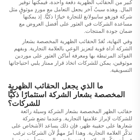
كبير من الحقائب الظهرية دفعة واحدة، فيمكنها توفير
المال. وهذه سببٌ آخر يجعل التعامل مع موردٍ موثوقٍ مثل
شركة فوزهو سايبولانغ للتجارة خيارًا ذكيًّا. إذ يمكنها
مساعدة الشركات في العثور على أفضل العروض مع
ضمان جودة المنتجات.
وفي النهاية، تُعَدّ الحقائب الظهرية المخصصة بشعار
الشركة أداة قوية لتعزيز الوعي بالعلامة التجارية. وبفهم
الفوائد المرتبطة بها ومعرفة أماكن العثور على موردين
موثوقين، يمكن للشركات اتخاذ قرار ممتاز يلبي احتياجاتها
التسويقية.
ما الذي يجعل الحقائب الظهرية
المخصصة بشعار الشركة استثمارًا ذكيًّا
للشركات؟
حقائب الظهر المخصصة بشعار الشركة وسيلة رائعة
للشركات لإبراز علامتها التجارية. وعندما تضع شركة
شعارها على حقيبة ظهر، فإن ذلك يساعد الأشخاص على
تذكّر العلامة التجارية. وهذا أمرٌ مهمٌّ لأن الشركات ترغب
في أن يفكّر العملاء بها عند حاجتهم إلى منتج أو خدمة ما.