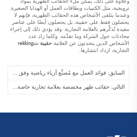
وعلاوةً على ذلك، يمكن ملء الحقائب الظهرية بمواد
ترويجية، مثل الكتيبات وبطاقات العمل أو الهدايا الصغيرة.
وعندما يتلقى الأشخاص هذه الحقائب الظهرية، فإنهم لا
يحصلون فقط على حقيبة، بل يحصلون أيضًا على عناصر
مفيدة تُذكِّرهم بالعلامة التجارية. وقد يؤدي ذلك إلى إجراء
محادثات حول الشركة وما تقدِّمه. وكلما زاد عدد
الأشخاص الذين يتحدثون عن العلامة
حقيبة تrekking
التجارية، ازداد انتشارها.
السابق:
فوائد العمل مع مُصنِّع أزياء رياضية وفق مواصفات الشركة المصنِّعة الأصلية (OEM)
التالي:
حقائب ظهر مخصصة بعلامة تجارية خاصة مقابل حقائب ظهر مخصصة وفق تصميم جاهز: أيهما الأنسب لعلامتك التجارية؟