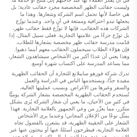
وليست حقائب الظهر المخصصة مجرد حقائب عادية؛ بل
هي خاصةٌ لأنها تحمل اسم الشركة وشعارها. وهذا ما
يجعلها تبدو احترافية وممتعة في آنٍ واحد. وعندما توزّع
الشركات هذه الحقائب، فإنها لا توزّع فقط حقائب ظهر،
بل توزّع جزءًا من علامتها التجارية. فعلى سبيل المثال، إذا
قدّمت مدرسة حقائب ظهر مخصصة بشعارها للطلاب،
فإن هؤلاء الطلاب سيحملون الحقائب معهم أينما ذهبوا.
وهذا يعني أن عددًا أكبر من الأشخاص سيشاهدون الشعار،
مما يساعد المدرسة على اكتساب شهرة أوسع.
تدرك شركة فوزهو سايبلانغ للتجارة أن الحقائب الظهرية
مفيدة جدًّا، ويستخدمها الناس في الدراسة والعمل
والسفر وغيرها من الأغراض. وبسبب عمليتها العالية،
تُستخدم الحقائب الظهرية المخصصة بشعار الشركة يوميًّا
في كثيرٍ من الأحيان، ما يعني أن شعار الشركة يُرى بشكل
متكرر، مما يعزِّز من وعي الجمهور بالعلامة التجارية. فهذا
يمثِّل نوعًا من الإعلان المجاني! وعندما يرى الأشخاص
الشعار على الحقيبة الظهرية، قد يشعرن بالفضول تجاه
العلامة التجارية، فيطرحون أسئلةً عنها أو يبحثون عنها عبر
الإنترنت. وقد يؤدي هذا الفضول إلى اكتساب عملاء جدد.