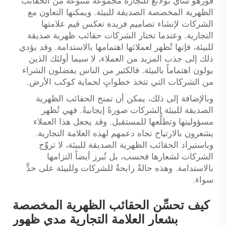
فوزهو ساي بولانغ للتجارة مجموعة متنوعة من الحقائب
الظهرية المخصصة الصديقة للبيئة. ويمكنها التعاون مع
الشركات لإنشاء تصاميم فريدة تعكس قيم علامتها
التجارية. وعندما تختار الشركات حقائب ظهرية صديقة
للبيئة، فإنها تُظهر لعملائها اهتمامها بالاستدامة. وقد يؤدي
ذلك إلى جذب المزيد من العملاء، لا سيما أولئك الذين
يولون اهتماماً بالبيئة. فالكثير من الناس يفضلون الشراء
من الشركات التي تتخذ خطواتٍ لحماية كوكب الأرض.
وبالإضافة إلى ذلك، يمكن أن تمنح الحقائب الظهرية
الصديقة للبيئة الشركات صورةً إيجابيةً. فهي تُظهر
مسؤوليتها وتطلُّعها للمستقبل. وقد يجعل هذا العملاء
يشعرون بالارتياح تجاه دعمهم لهذه العلامة التجارية.
وباستيراد الحقائب الظهرية الصديقة للبيئة، لا تروِّج
الشركات لشعارها فحسب، بل تُبرز أيضاً التزامها
بالاستدامة. وهذه حالةٌ رابحةٌ للشركات وللبيئة على حدٍّ
سواء.
كيف تحسِّن الحقائب الظهرية المخصصة
بشعار العلامة التجارية مدى ظهور