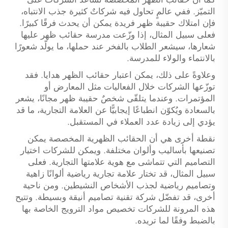
التميّز. ففي عالمٍ تحاول فيه شركاتٌ كثيرة جذب الانتباه،
فإن امتلاك حقيبة ظهر فريدة يمكن أن يحدث فرقًا كبيرًا.
فعلى سبيل المثال، إذا وزّعت مدرسة حقائب ظهر عليها
شعارها، سيشعر الطلاب بالفخر عند حملها، ما يولّد شعورًا
بالانتماء والولاء للمدرسة.
وعلاوةً على ذلك، يمكن اعتبار حقائب الظهر هدايا. فقد
توزّعها الشركات خلال الفعاليات مثل المعارض أو
المؤتمرات. وعندما يتلقّى شخصٌ حقيبة ظهر مجانًا، يشعر
بالسعادة ويُكوّن انطباعًا إيجابيًّا عن العلامة التجارية، ما قد
يؤدي إلى زيادة عدد العملاء في المستقبل.
نقطة أخرى هي أن الحقائب الظهرية المخصصة يمكن
تصنيعها بأساليب وألوان مختلفة. ويمكن للشركات اختيار
التصاميم التي تتماشى مع هوية علامتها التجارية. فعلى
سبيل المثال، قد تختار علامة تجارية رياضية ألوانًا زاهية
وتصاميم رياضية لجذب الأشخاص النشيطين. ومن ناحية
أخرى، قد تفضّل شركة تقنية تصاميم أنيقة وبسيطة. وتتيح
هذه المرونة للشركات تخصيص مواد الترويج الخاصة بها
بالضبط وفقًا لما تريده.