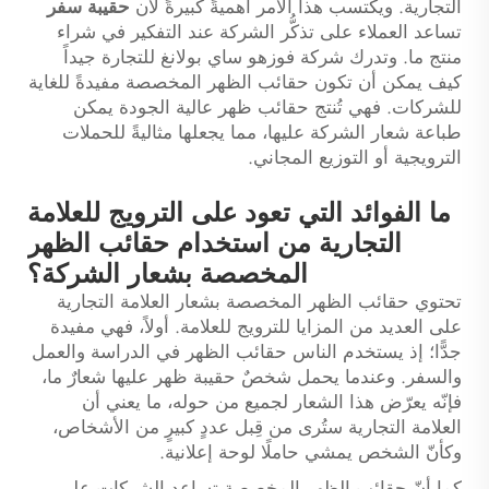
التجارية. ويكتسب هذا الأمر أهميةً كبيرةً لأن
حقيبة سفر
تساعد العملاء على تذكُّر الشركة عند التفكير في شراء
منتج ما. وتدرك شركة فوزهو ساي بولانغ للتجارة جيداً
كيف يمكن أن تكون حقائب الظهر المخصصة مفيدةً للغاية
للشركات. فهي تُنتج حقائب ظهر عالية الجودة يمكن
طباعة شعار الشركة عليها، مما يجعلها مثاليةً للحملات
الترويجية أو التوزيع المجاني.
ما الفوائد التي تعود على الترويج للعلامة
التجارية من استخدام حقائب الظهر
المخصصة بشعار الشركة؟
تحتوي حقائب الظهر المخصصة بشعار العلامة التجارية
على العديد من المزايا للترويج للعلامة. أولاً، فهي مفيدة
جدًّا؛ إذ يستخدم الناس حقائب الظهر في الدراسة والعمل
والسفر. وعندما يحمل شخصٌ حقيبة ظهر عليها شعارٌ ما،
فإنّه يعرّض هذا الشعار لجميع من حوله، ما يعني أن
العلامة التجارية ستُرى من قِبل عددٍ كبيرٍ من الأشخاص،
وكأنّ الشخص يمشي حاملًا لوحة إعلانية.
كما أنّ حقائب الظهر المخصصة تساعد الشركات على