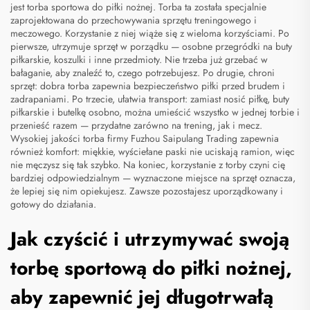
jest torba sportowa do piłki nożnej. Torba ta została specjalnie
zaprojektowana do przechowywania sprzętu treningowego i
meczowego. Korzystanie z niej wiąże się z wieloma korzyściami. Po
pierwsze, utrzymuje sprzęt w porządku — osobne przegródki na buty
piłkarskie, koszulki i inne przedmioty. Nie trzeba już grzebać w
bałaganie, aby znaleźć to, czego potrzebujesz. Po drugie, chroni
sprzęt: dobra torba zapewnia bezpieczeństwo piłki przed brudem i
zadrapaniami. Po trzecie, ułatwia transport: zamiast nosić piłkę, buty
piłkarskie i butelkę osobno, można umieścić wszystko w jednej torbie i
przenieść razem — przydatne zarówno na trening, jak i mecz.
Wysokiej jakości torba firmy Fuzhou Saipulang Trading zapewnia
również komfort: miękkie, wyściełane paski nie uciskają ramion, więc
nie męczysz się tak szybko. Na koniec, korzystanie z torby czyni cię
bardziej odpowiedzialnym — wyznaczone miejsce na sprzęt oznacza,
że lepiej się nim opiekujesz. Zawsze pozostajesz uporządkowany i
gotowy do działania.
Jak czyścić i utrzymywać swoją
torbę sportową do piłki nożnej,
aby zapewnić jej długotrwałą