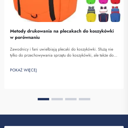
Metody drukowania na plecakach do koszykówki
w porównaniu
Zawodnicy i fani uwielbiają plecaki do koszykówki. Służą nie
tylko do przechowywania sprzętu do koszykówki, ale także do
pokazywania ducha zespołu oraz indywidualności. W Fuzhou
Saipulang Trading rozumiemy potrzebę atrakcyjnego i
POKAŻ WIĘCEJ
wytrzymałego plecaka. Kluczowe...