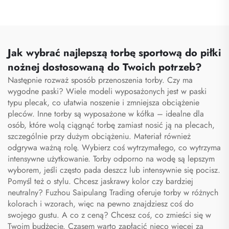
sportowa do siłowni dla
sportu i siłowni dla kobiet
kobiet i mężczyzn,
i mężczyzn,
wodoodporna, z
wodoodporny, z
przestrzenią na buty,
przestrzenią na buty,
torba podróżna typu
torba typu duffel do
Jak wybrać najlepszą torbę sportową do piłki
duffel
podróży i aktywności na
nożnej dostosowaną do Twoich potrzeb?
otwartym powietrzu
Następnie rozważ sposób przenoszenia torby. Czy ma
wygodne paski? Wiele modeli wyposażonych jest w paski
typu plecak, co ułatwia noszenie i zmniejsza obciążenie
pleców. Inne torby są wyposażone w kółka – idealne dla
osób, które wolą ciągnąć torbę zamiast nosić ją na plecach,
szczególnie przy dużym obciążeniu. Materiał również
odgrywa ważną rolę. Wybierz coś wytrzymałego, co wytrzyma
intensywne użytkowanie. Torby odporno na wodę są lepszym
wyborem, jeśli często pada deszcz lub intensywnie się pocisz.
Pomyśl też o stylu. Chcesz jaskrawy kolor czy bardziej
neutralny? Fuzhou Saipulang Trading oferuje torby w różnych
kolorach i wzorach, więc na pewno znajdziesz coś do
swojego gustu. A co z ceną? Chcesz coś, co zmieści się w
Twoim budżecie. Czasem warto zapłacić nieco więcej za