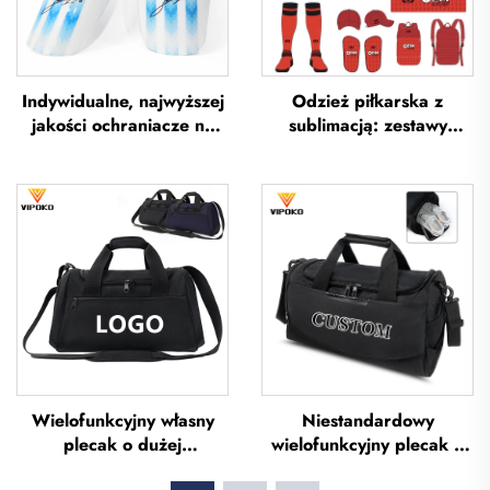
Indywidualne, najwyższej
Odzież piłkarska z
jakości ochraniacze na
sublimacją: zestawy
piszczel do piłki nożnej,
koszulek piłkarskich dla
ochraniacze na piszczel
mężczyzn do treningów,
do piłki nożnej, ochrona
niestandardowa odzież
na nogi, ochraniacze na
sportowa do piłki nożnej,
piszczel do piłki nożnej
uniformy drużyn
piłkarskich
Wielofunkcyjny własny
Niestandardowy
plecak o dużej
wielofunkcyjny plecak o
pojemności – torba
dużej pojemności do