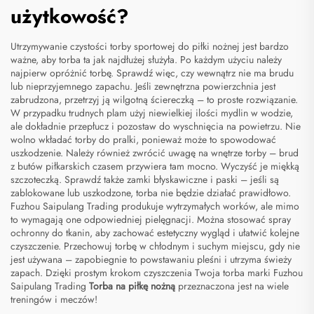
użytkowość?
Utrzymywanie czystości torby sportowej do piłki nożnej jest bardzo
ważne, aby torba ta jak najdłużej służyła. Po każdym użyciu należy
najpierw opróżnić torbę. Sprawdź więc, czy wewnątrz nie ma brudu
lub nieprzyjemnego zapachu. Jeśli zewnętrzna powierzchnia jest
zabrudzona, przetrzyj ją wilgotną ściereczką – to proste rozwiązanie.
W przypadku trudnych plam użyj niewielkiej ilości mydlin w wodzie,
ale dokładnie przepłucz i pozostaw do wyschnięcia na powietrzu. Nie
wolno wkładać torby do pralki, ponieważ może to spowodować
uszkodzenie. Należy również zwrócić uwagę na wnętrze torby – brud
z butów piłkarskich czasem przywiera tam mocno. Wyczyść je miękką
szczoteczką. Sprawdź także zamki błyskawiczne i paski – jeśli są
zablokowane lub uszkodzone, torba nie będzie działać prawidłowo.
Fuzhou Saipulang Trading produkuje wytrzymałych worków, ale mimo
to wymagają one odpowiedniej pielęgnacji. Można stosować spray
ochronny do tkanin, aby zachować estetyczny wygląd i ułatwić kolejne
czyszczenie. Przechowuj torbę w chłodnym i suchym miejscu, gdy nie
jest używana – zapobiegnie to powstawaniu pleśni i utrzyma świeży
zapach. Dzięki prostym krokom czyszczenia Twoja torba marki Fuzhou
Saipulang Trading
Torba na piłkę nożną
przeznaczona jest na wiele
treningów i meczów!