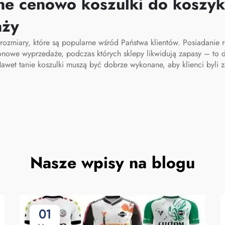
ne cenowo koszulki do koszy
na otwartym powi
aży
i rozmiary, które są popularne wśród Państwa klientów. Posiadan
onowe wyprzedaże, podczas których sklepy likwidują zapasy – to 
awet tanie koszulki muszą być dobrze wykonane, aby klienci byli
Nasze wpisy na blogu
01