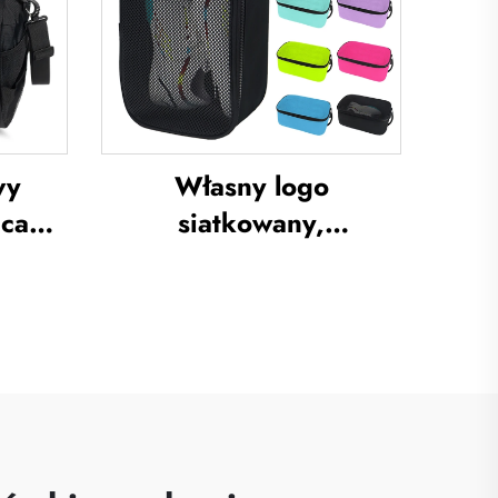
porne
izolacją termiczną oraz
 z
techniką sublimacji,
plecak do piłki nożnej i
koszykówki
wy
Własny logo
ecak o
siatkowany,
i do
oddychający worek na
dla
buty, wodoodporny
zn,
worek na buty do
 z
sublimacji, worek
buty,
przechowywawczy
l do
przeciwpyłowy do
ości
siłowni, wędrówek i