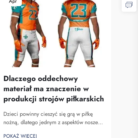
Apr
Ma
Dlaczego oddechowy
materiał ma znaczenie w
produkcji strojów piłkarskich
Dru
ni
Dzieci powinny cieszyć się grą w piłkę
kos
nożną, dlatego jednym z aspektów noszenia
kor
stroju jest jego przyjemne uczucie na
POKAŻ WIĘCEJ