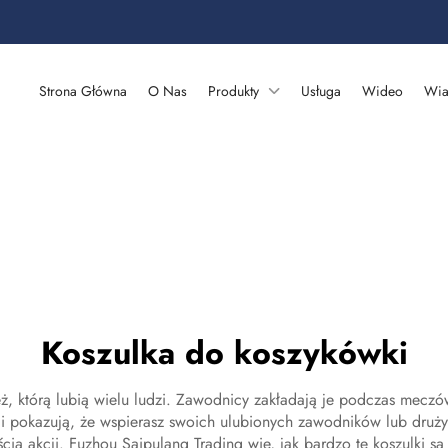
Strona Główna
O Nas
Produkty
Usługa
Wideo
Wia
Koszulka do koszykówki
, którą lubią wielu ludzi. Zawodnicy zakładają je podczas meczów
 i pokazują, że wspierasz swoich ulubionych zawodników lub druż
ścią akcji. Fuzhou Saipulang Trading wie, jak bardzo te koszulki 