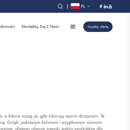
|
PL
domości
Skontaktuj Się Z Nami
Uzyskaj ofertę
, a kibice noszą je, gdy kibicują swoim drużynom. Te
ynę. Dzięki jaskrawym kolorom i wyjątkowym wzorom
są ważne, dlatego oferuje szeroki wybór produktów dla