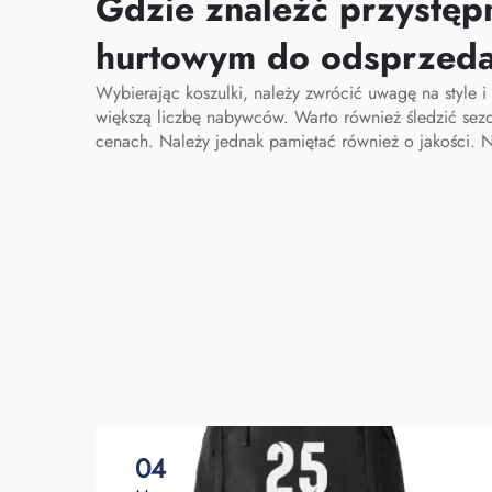
personelu medycznego,
Gdzie znaleźć przystęp
organizator torby
hurtowym do odsprzed
pielęgniarskiej, torby
Wybierając koszulki, należy zwrócić uwagę na style 
pielęgniarskie
większą liczbę nabywców. Warto również śledzić sez
cenach. Należy jednak pamiętać również o jakości. N
04