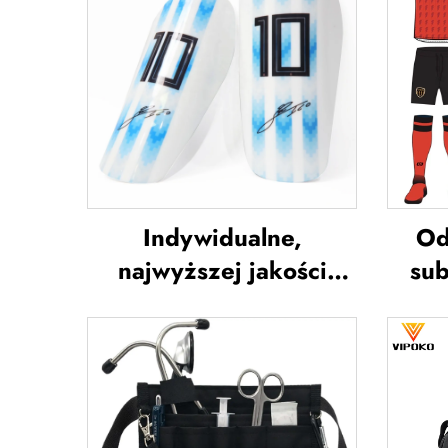
Indywidualne,
Od
najwyższej jakości
sub
ochraniacze na piszczel
kos
do piłki nożnej,
d
ochraniacze na piszczel
do piłki nożnej,
nies
ochrona na nogi,
sp