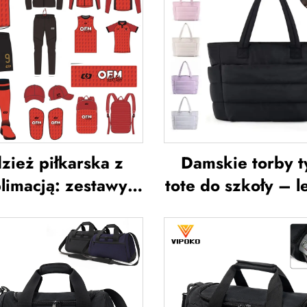
zież piłkarska z
Damskie torby t
limacją: zestawy
tote do szkoły – l
zulek piłkarskich
przeznaczone 
la mężczyzn do
wycieczki i
treningów,
wypoczynek 
tandardowa odzież
otwartym powiet
ortowa do piłki
miękkie torebki r