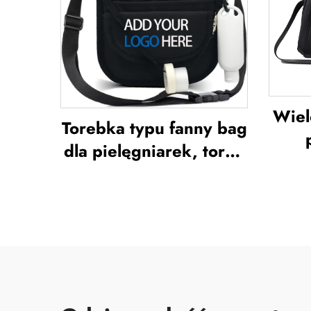
ochraniacze na piszczel
n
do piłki nożnej
dr
Wiel
Torebka typu fanny bag
dla pielęgniarek, torba
po
typu fanny pack z
sport
wieloma przegrodami,
ko
etui z zamkiem
w
błyskawicznym
prze
przeznaczone
tor
specjalnie dla