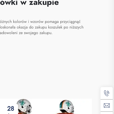
kówki w zakupie
etrzu
sportu, worek na buty
dla mężczyzn
ie różnych kolorów i wzorów pomaga przyciągnąć
doskonała okazja do zakupu koszulek po niższych
 zadowoleni ze swojego zakupu.
28
0