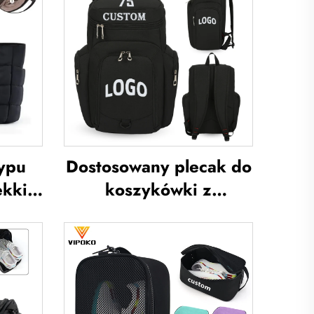
ypu
Dostosowany plecak do
ekkie,
koszykówki z
na
logotypem zespołu
sportowego,
na
wodoodporny,
rzu,
codzienny plecak
ęczne
sportowy i szkolny z