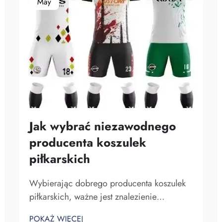
May
Jak wybrać niezawodnego
producenta koszulek
piłkarskich
Wybierając dobrego producenta koszulek
piłkarskich, ważne jest znalezienie
odpowiedniego partnera. Szukasz firmy,
POKAŻ WIĘCEJ