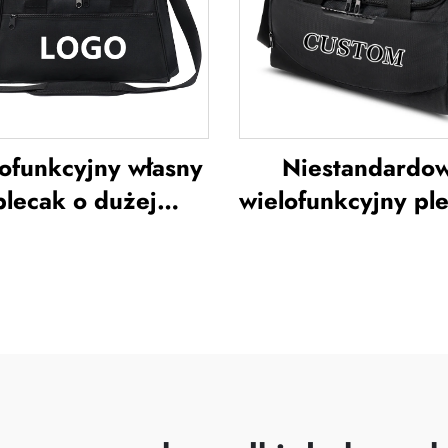
ożnej, uniformy
do biura, wodood
użyn piłkarskich
torby typu tote
poliestru
ofunkcyjny własny
Niestandardo
plecak o dużej
wielofunkcyjny pl
jemności – torba
dużej pojemnośc
owa do siłowni dla
sportu i siłowni 
biet i mężczyzn,
kobiet i mężczy
odoodporna, z
wodoodporny,
strzenią na buty,
przestrzenią na 
ba podróżna typu
torba typu duffe
duffel
podróży i aktywn