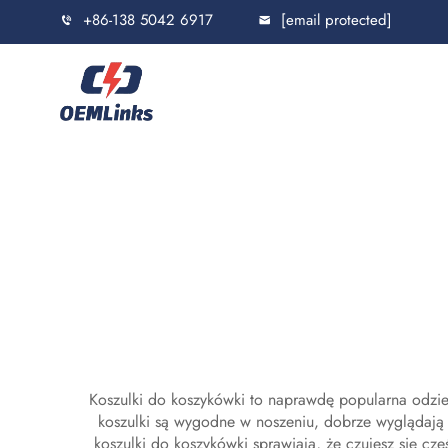
+86-138 5042 6917
[email protected]
Koszulki do koszykówki to naprawdę popularna odzież
koszulki są wygodne w noszeniu, dobrze wyglądają
koszulki do koszykówki sprawiają, że czujesz się czę