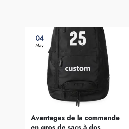
04
May
Avantages de la commande
en gros de sacs à dos