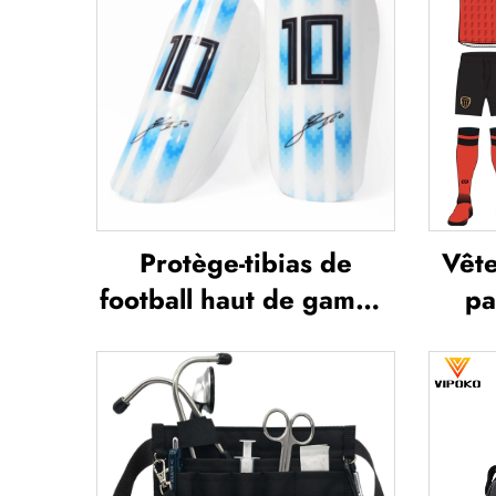
Protège-tibias de
Vête
football haut de gamme
pa
personnalisés, protège-
ense
tibias pour football,
d
protections pour les
entr
jambes, protège-tibias
spor
pour football et soccer
pers