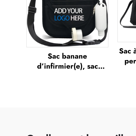
d'é
Sac 
Sac banane
per
d’infirmier(e), sac
volu
banane multifonction,
de 
étui compartimenté
fe
avec fermeture à
étan
glissière, sac banane
dédi
médical, organisateur
sa
pour infirmier(e), sacs
duff