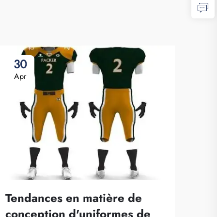
30
2
Apr
Ap
Tendances en matière de
Ce 
conception d'uniformes de
att