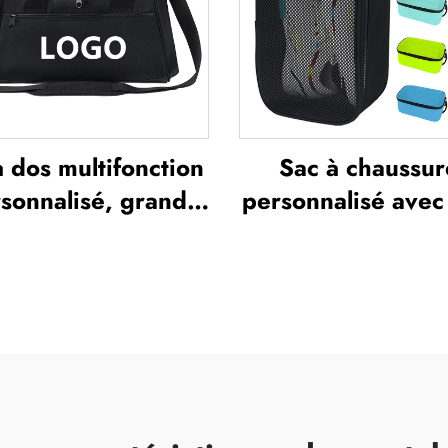
quipe de football
polyester
à dos multifonction
Sac à chaussur
sonnalisé, grand
personnalisé avec
me, sac de sport et
en maille respira
salle de gym pour
imperméable, sa
mmes et hommes,
chaussures pa
che, compartiment
sublimation, sac
é aux chaussures,
rangement ant
c de voyage type
poussière pour la
el, sac fourre-tout
les activités e