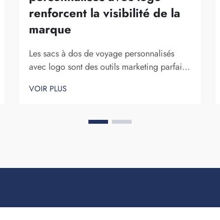
renforcent la visibilité de la
marque
Les sacs à dos de voyage personnalisés
avec logo sont des outils marketing parfaits
pour une entreprise. Le fait que votre nom
VOIR PLUS
de marque soit exposé devant de
nombreuses personnes ne peut être sous-
estimé. À chaque fois que la personne qui
porte votre sac à dos sur elle...