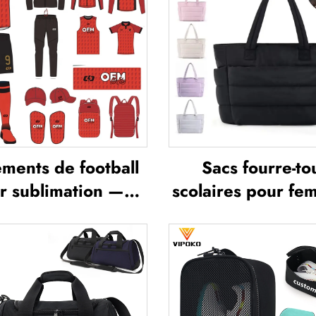
ments de football
Sacs fourre-to
r sublimation —
scolaires pour fe
mbles de maillots
légers, imperméa
e football pour
polyvalents pour l
aînement masculin,
en extérieur, vo
tswear de football
et bureau, sac fo
onnalisé, uniforme
tout souple e