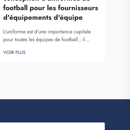
football pour les fournisseurs
de 
d'équipements d'équipe
me
L'uniforme est d'une importance capitale
Choi
pour toutes les équipes de football ; il
maill
incarne l'esprit d'équipe et soude les
décis
VOIR PLUS
VOIR
joueurs. Chez Fuzhou Saipulang Trading,
faire
nous savons à quel point la conception peut
esthé
influencer une partie. Porter un uniforme de
pour
football remarquable procure aux joueurs
club
une sensation accrue de puissance. Un
les 
uni...