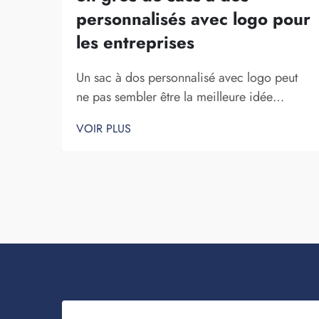
personnalisés avec logo pour
les entreprises
Un sac à dos personnalisé avec logo peut
ne pas sembler être la meilleure idée
commerciale. Toutefois, il vous aide
VOIR PLUS
certainement à vous démarquer. Fuzhou
Saipulang Trading est une entreprise qui
passe des commandes en gros de ces
articles afin de renforcer la notoriété de la
marque. Vous savez, lorsque...