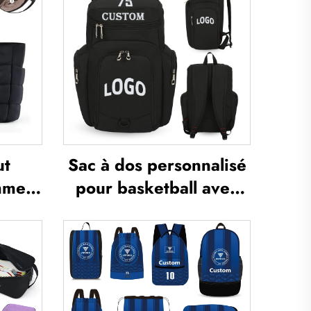
ut
Sac à dos personnalisé
mmes,
pour basketball avec
bles,
logo, sac sportif
oisirs
d’équipe imperméable,
yages
décontracté, scolaire,
urre-
thermosublimé, pour
n
football et basketball