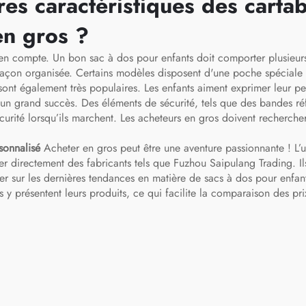
res caractéristiques des carta
extérieur, les vo
en gros ?
et les sports, sa
chaussures po
en compte. Un bon sac à dos pour enfants doit comporter plusieurs 
de façon organisée. Certains modèles disposent d'une poche spéciale p
hommes
 sont également très populaires. Les enfants aiment exprimer leur p
un grand succès. Des éléments de sécurité, tels que des bandes réfl
bscurité lorsqu’ils marchent. Les acheteurs en gros doivent recherch
rsonnalisé
Acheter en gros peut être une aventure passionnante ! L’u
rer directement des fabricants tels que Fuzhou Saipulang Trading. I
mer sur les dernières tendances en matière de sacs à dos pour enfan
 présentent leurs produits, ce qui facilite la comparaison des prix