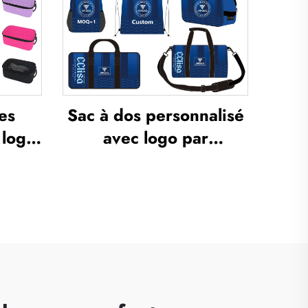
es
Sac à dos personnalisé
 logo,
avec logo par
nte,
sublimation, sac
c à
scolaire pour natation à
r
cordon de serrage,
 de
étanche, sac
i-
d’ensemble sportif pour
 gym,
basketball et football,
n
sac de voyage pour