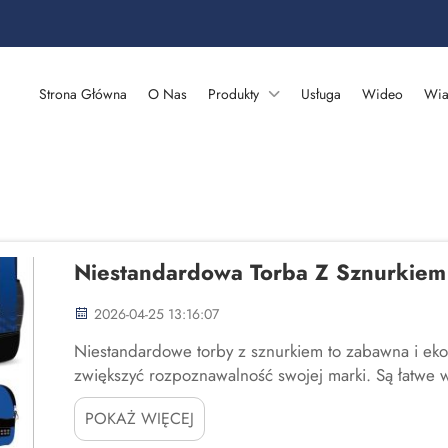
Strona Główna
O Nas
Produkty
Usługa
Wideo
Wia
Niestandardowa Torba Z Sznurkiem
2026-04-25 13:16:07
Niestandardowe torby z sznurkiem to zabawna i eko
zwiększyć rozpoznawalność swojej marki. Są łatwe w
można umieścić nazwę firmy lub jej logo. Fuzhou Sa
POKAŻ WIĘCEJ
artykułów, więc...