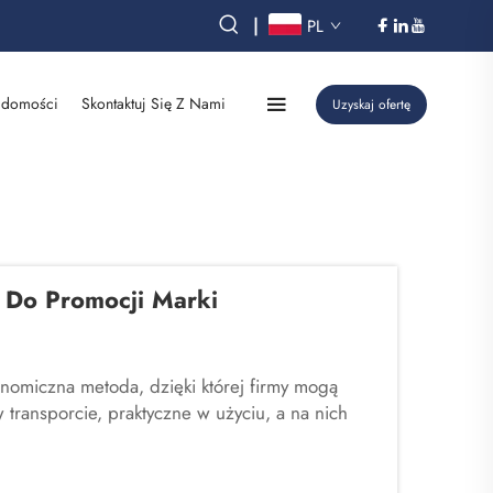
|
PL
domości
Skontaktuj Się Z Nami
Uzyskaj ofertę
 Do Promocji Marki
nomiczna metoda, dzięki której firmy mogą
 transporcie, praktyczne w użyciu, a na nich
ipulang Trading oferuje szeroką gamę takich