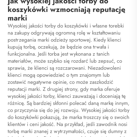
Jak wysokiej jakości torby do
koszykówki wzmocniają reputację
marki
Wysokiej jakości torby do koszykówki i
własne torebki
na zakupy
odgrywają ogromną rolę w kształtowaniu
postrzegania marki odzieży sportowej. Kiedy klienci
kupują torbę, oczekują, że będzie ona trwała i
funkcjonalna. Jeśli torba jest wykonana z tanich
materiałów, może szybko się rozdarć lub zepsuć, co
sprawia, że klienci są rozczarowani. Niezadowoleni
klienci mogą opowiedzieć o tym znajomym lub
zostawić negatywne opinie, co może zaszkodzić
reputacji marki. Z drugiej strony, gdy marka oferuje
wysokiej jakości torby, klienci zauważają i doceniają tę
różnicę. Są bardziej skłonni polecać daną markę innym,
co przyczynia się do jej rozwoju. Wysokiej jakości torby
do koszykówki pokazują, że marka troszczy się o swoich
klientów i ceni jakość. Na przykład, jeśli zawodnik nosi
torbę marki znanej z wytrzymałości, czuje się dumny z