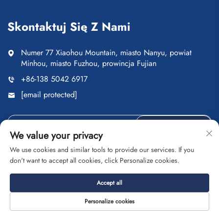
Skontaktuj Się Z Nami
Numer 77 Xiaohou Mountain, miasto Nanyu, powiat
Minhou, miasto Fuzhou, prowincja Fujian
+86-138 5042 6917
[email protected]
Wyślij
We value your privacy
We use cookies and similar tools to provide our services. If you
don't want to accept all cookies, click Personalize cookies.
Copyright © Fuzhou Saipulang Trading Co., Ltd. Wszelkie
Accept all
prawa zastrzeżone
Polityka prywatności
Blog
Personalize cookies
O nas
Kontakt
Usługi