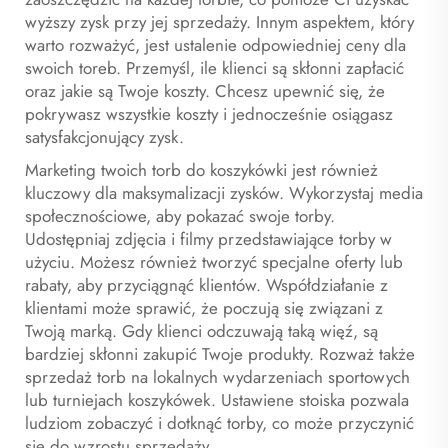
wyższy zysk przy jej sprzedaży. Innym aspektem, który
warto rozważyć, jest ustalenie odpowiedniej ceny dla
swoich toreb. Przemyśl, ile klienci są skłonni zapłacić
oraz jakie są Twoje koszty. Chcesz upewnić się, że
pokrywasz wszystkie koszty i jednocześnie osiągasz
satysfakcjonujący zysk.
Marketing twoich torb do koszykówki jest również
kluczowy dla maksymalizacji zysków. Wykorzystaj media
społecznościowe, aby pokazać swoje torby.
Udostępniaj zdjęcia i filmy przedstawiające torby w
użyciu. Możesz również tworzyć specjalne oferty lub
rabaty, aby przyciągnąć klientów. Współdziałanie z
klientami może sprawić, że poczują się związani z
Twoją marką. Gdy klienci odczuwają taką więź, są
bardziej skłonni zakupić Twoje produkty. Rozważ także
sprzedaż torb na lokalnych wydarzeniach sportowych
lub turniejach koszykówek. Ustawiene stoiska pozwala
ludziom zobaczyć i dotknąć torby, co może przyczynić
się do wzrostu sprzedaży.