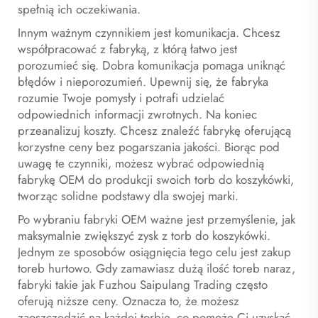
spełnią ich oczekiwania.
Innym ważnym czynnikiem jest komunikacja. Chcesz
współpracować z fabryką, z którą łatwo jest
porozumieć się. Dobra komunikacja pomaga uniknąć
błędów i nieporozumień. Upewnij się, że fabryka
rozumie Twoje pomysły i potrafi udzielać
odpowiednich informacji zwrotnych. Na koniec
przeanalizuj koszty. Chcesz znaleźć fabrykę oferującą
korzystne ceny bez pogarszania jakości. Biorąc pod
uwagę te czynniki, możesz wybrać odpowiednią
fabrykę OEM do produkcji swoich torb do koszykówki,
tworząc solidne podstawy dla swojej marki.
Po wybraniu fabryki OEM ważne jest przemyślenie, jak
maksymalnie zwiększyć zysk z torb do koszykówki.
Jednym ze sposobów osiągnięcia tego celu jest zakup
toreb hurtowo. Gdy zamawiasz dużą ilość toreb naraz,
fabryki takie jak Fuzhou Saipulang Trading często
oferują niższe ceny. Oznacza to, że możesz
zaoszczędzić na każdej torbie, co pomoże Ci uzyskać