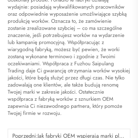
wydajnie: posiadają wykwalifikowanych pracowników
oraz odpowiednie wyposażenie umożliwiające szybką
produkcję worków. Oznacza to, że zamówienie
zostanie zrealizowane szybciej – co ma szczególne
znaczenie, jeśli potrzebujesz worków na wydarzenie
lub kampanię promocyjną. Współpracując z
wiarygodną fabryką, możesz być pewien, że worki
zostaną wykonane terminowo i zgodnie z Twoimi
oczekiwaniami. Współpraca z Fuzhou Saipulang
Trading daje Ci gwarancję otrzymania worków wysokiej
jakości, które będą służyć przez długi czas. Nie tylko
zadowalają one klientów, ale także budują renomę
Twojej marki w zakresie jakości. Ostatecznie
współpraca z fabryką worków z sznurkiem OEM
zapewnia Ci niezawodnego partnera, który pomoże
Twojej firmie w rozwoju.
Poprzedni:
Jak fabryki OEM wspierają marki plecaków do koszykówki z etykietą własną