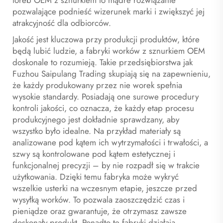
toreb OEM z sznurkiem to mądre rozwiązanie
pozwalające podnieść wizerunek marki i zwiększyć jej
atrakcyjność dla odbiorców.
Jakość jest kluczowa przy produkcji produktów, które
będą lubić ludzie, a fabryki worków z sznurkiem OEM
doskonale to rozumieją. Takie przedsiębiorstwa jak
Fuzhou Saipulang Trading skupiają się na zapewnieniu,
że każdy produkowany przez nie worek spełnia
wysokie standardy. Posiadają one surowe procedury
kontroli jakości, co oznacza, że każdy etap procesu
produkcyjnego jest dokładnie sprawdzany, aby
wszystko było idealne. Na przykład materiały są
analizowane pod kątem ich wytrzymałości i trwałości, a
szwy są kontrolowane pod kątem estetycznej i
funkcjonalnej precyzji – by nie rozpadł się w trakcie
użytkowania. Dzięki temu fabryka może wykryć
wszelkie usterki na wczesnym etapie, jeszcze przed
wysyłką worków. To pozwala zaoszczędzić czas i
pieniądze oraz gwarantuje, że otrzymasz zawsze
doskonały produkt. Ponadto te fabryki działają