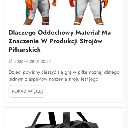
Dlaczego Oddechowy Materiał Ma
Znaczenie W Produkcji Strojów
Piłkarskich
2026-04-28 01:00:27
Dzieci powinny cieszyć się grą w piłkę nożną, dlatego
jednym z aspektów noszenia stroju jest jego
przyjemne uczucie na skórze. Uważam, że ważnym
POKAŻ WIĘCEJ
czynnikiem materiału stosowanego w tych strojach jest
jego przewiewność, Fuzhou Saipulang Trading...