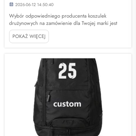
2026-06-12 14:50:40
Wybór odpowiedniego producenta koszulek
drużynowych na zamówienie dla Twojej marki jest
niezwykle ważny. Chcesz koszulek, które dobrze
POKAŻ WIĘCEJ
wyglądają, są wygodne w noszeniu i dobrze
reprezentują Twoją markę. Przy tak wielu dostępnych
opcjach trudno znaleźć najlepszego dostawcę.
Fuzhou Saipulang T...