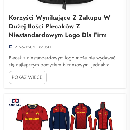
Korzyści Wynikające Z Zakupu W
Dużej Ilości Plecaków Z
Niestandardowym Logo Dla Firm
2026-05-04 13:40:41
Plecak z niestandardowym logo może nie wydawać
się najlepszym pomysłem biznesowym. Jednak z
pewnością pomaga on wyróżnić się spośród
POKAŻ WIĘCEJ
konkurencji. Fuzhou Saipulang Trading to firma, która
realizuje masowe zamówienia takich plecaków w celu
budowania świadomości marki. Wiesz, kiedy ...