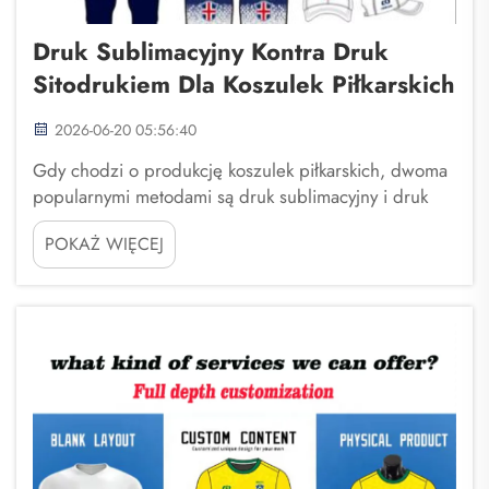
Druk Sublimacyjny Kontra Druk
Sitodrukiem Dla Koszulek Piłkarskich
2026-06-20 05:56:40
Gdy chodzi o produkcję koszulek piłkarskich, dwoma
popularnymi metodami są druk sublimacyjny i druk
sitodrukiem. Każda z tych metod ma swoje unikalne
POKAŻ WIĘCEJ
cechy. Wybór odpowiedniej metody jest ważny dla
Twojego zespołu piłkarskiego. W Fuzhou Saipulang
Trading pomagamy zespołom ...