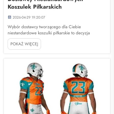
Koszulek Piłkarskich
2026-04-29 19:20:07
Wybór dostawcy tworzącego dla Ciebie
niestandardowe koszulki piłkarskie to decyzja
kluczowa. Niezawodny dostawca zapewni, że Twoje
POKAŻ WIĘCEJ
koszulki będą dobrze wyglądać i być wygodne w
noszeniu. Niezależnie od tego, czy są one
przeznaczone dla Twojego zespołu, szkoły czy klubu,
ważne jest, aby zwrócić uwagę na odpowiednie
czynniki...