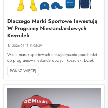
Dlaczego Marki Sportowe Inwestują
W Programy Niestandardowych
Koszulek
2026-06-15 11:05:39
Wiele marek sportowych entuzjastycznie podchodzi
do programów niestandardowych koszulek. Dzięki
tym programom fani mogą tworzyć własne koszulki z
POKAŻ WIĘCEJ
wybranymi imionami, numerami i projektami. Fuzhou
Saipulang Trading to jedna z firm, która bardzo
aktywnie angażuje się w tę tendencję. Zauważają, jak
ważna jest i...