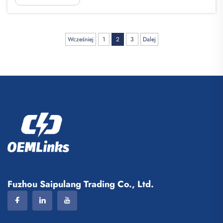
Saipulang Trading to dobry wybór dla firm chcących
q...
Wcześniej
1
2
3
Dalej
Fuzhou Saipulang Trading Co., Ltd.