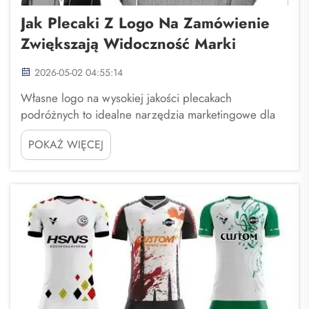
Jak Plecaki Z Logo Na Zamówienie
Zwiększają Widoczność Marki
2026-05-02 04:55:14
Własne logo na wysokiej jakości plecakach
podróżnych to idealne narzędzia marketingowe dla
firmy. Nie można zaniżać znaczenia faktu, że nazwa
POKAŻ WIĘCEJ
Twojej marki pojawia się przed oczami wielu osób. Za
każdym razem, gdy osoba niosąca Twój plecak na
plecach...