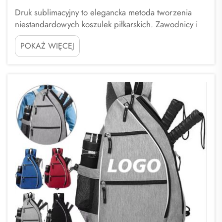
Druk sublimacyjny to elegancka metoda tworzenia
niestandardowych koszulek piłkarskich. Zawodnicy i
kibice lubią te koszulki, ponieważ mogą one posiadać
POKAŻ WIĘCEJ
dowolny wzór, kolor lub logo. Fuzhou Saipulang
Trading produkuje doskonałe męskie koszulki
piłkarskie z drukiem sublimacyjnym, które wyglądają
n...