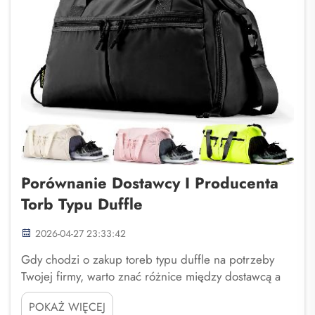
Porównanie Dostawcy I Producenta
Torb Typu Duffle
2026-04-27 23:33:42
Gdy chodzi o zakup toreb typu duffle na potrzeby
Twojej firmy, warto znać różnice między dostawcą a
producentem. Dostawcy to firmy sprzedające towary,
POKAŻ WIĘCEJ
podczas gdy producenci je wytwarzają. Fuzhou