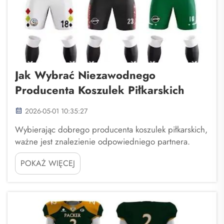
Jak Wybrać Niezawodnego
Producenta Koszulek Piłkarskich
2026-05-01 10:35:27
Wybierając dobrego producenta koszulek piłkarskich,
ważne jest znalezienie odpowiedniego partnera.
Szukasz firmy, która jest wiarygodna i wytwarza
POKAŻ WIĘCEJ
koszulki wysokiej jakości. Fuzhou Saipulang Trading to
doskonały wybór. Specjalizuje się w tworzeniu
koszulek piłkarskich, które są...