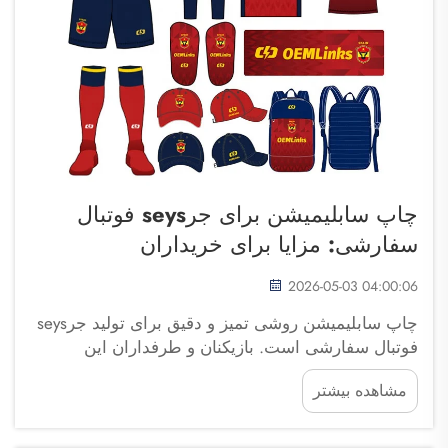
چاپ سابلیمیشن برای جرseys فوتبال
سفارشی: مزایا برای خریداران
2026-05-03 04:00:06
چاپ سابلیمیشن روشی تمیز و دقیق برای تولید جرseys
فوتبال سفارشی است. بازیکنان و طرفداران این
جرseys را ترجیح می‌دهند، زیرا می‌توانند هر طرح، رنگ
مشاهده بیشتر
یا لوگویی را روی آنها درج کنند. شرکت فوجو سایپولانگ
تریدینگ جرseys فوتبال مردانه با کیفیت بالا را با روش
چاپ سابلیمیشن تولید می‌کند که ظاهری جذاب دارد...