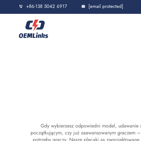
+86-138 5042 6917
[email protected]
Gdy wybierzesz odpowiedni model, udawanie się
początkującym, czy już zaawansowanym graczem – 
potrzeby graczy. Nasze plecaki są zaprojektowane z