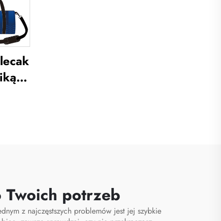
lecak
iką
ba
ia ze
o
staw
łki
o Twoich potrzeb
różna
dnym z najczęstszych problemów jest jej szybkie