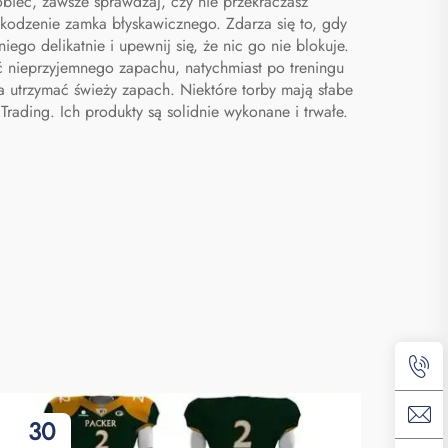
obiec, zawsze sprawdzaj, czy nie przekraczasz
kodzenie zamka błyskawicznego. Zdarza się to, gdy
ego delikatnie i upewnij się, że nic go nie blokuje.
 nieprzyjemnego zapachu, natychmiast po treningu
ga utrzymać świeży zapach. Niektóre torby mają słabe
rading. Ich produkty są solidnie wykonane i trwałe.
30