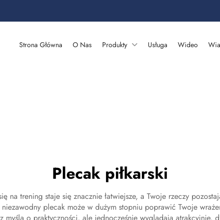
Strona Główna
O Nas
Produkty
Usługa
Wideo
Wia
Plecak piłkarski
 na trening staje się znacznie łatwiejsze, a Twoje rzeczy pozosta
niezawodny plecak może w dużym stopniu poprawić Twoje wraże
 myślą o praktyczności, ale jednocześnie wyglądają atrakcyjnie, d