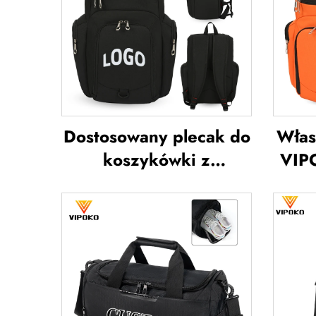
Dostosowany plecak do
Włas
koszykówki z
VIP
logotypem zespołu
wod
sportowego,
do k
wodoodporny,
c
codzienny plecak
sportowy i szkolny z
kosz
izolacją termiczną oraz
tor