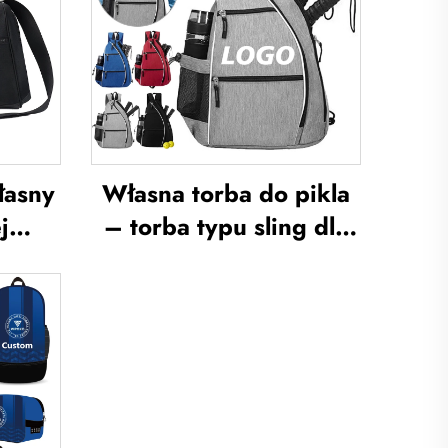
łasny
Własna torba do pikla
j
– torba typu sling dla
rba
mężczyzn i kobiet z
ni dla
możliwością regulacji,
zn,
wysokiej jakości torba
 z
do tenisa stołowego w
buty,
formie plecaka na
typu
rakietę