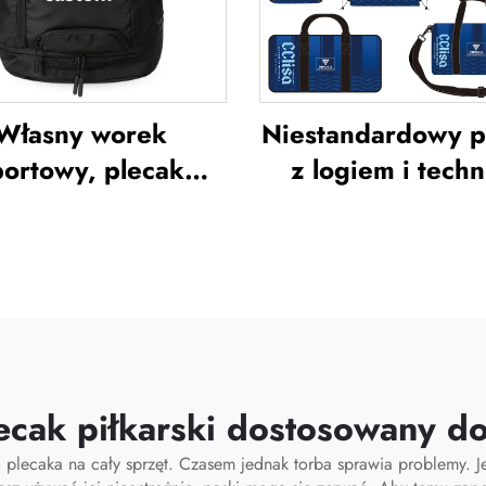
duffel
Własny worek
Niestandardowy p
portowy, plecak
z logiem i techn
ortowy, tornistry
sublimacji, tor
zkolne, plecaki
szkolna do pływan
różnicze, plecaki
sznurkiem d
styczne, plecak do
zamykania,
szykówki, piłki
wodoodporny ze
ej i piłki siedmiu,
sportowy do
k tenisowy, plecak
koszykówki i pi
lecak piłkarski dostosowany d
do koszykówki
nożnej, torba pod
 plecaka na cały sprzęt. Czasem jednak torba sprawia problemy. Je