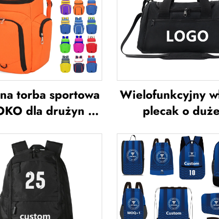
na torba sportowa
Wielofunkcyjny w
OKO dla drużyn –
plecak o duże
oodporna plecak
pojemności – to
oszykówki z logo,
sportowa do siłow
odzienna torba
kobiet i mężczy
sportowa do
wodoodporna,
ykówki, podróżna
przestrzenią na 
ba do koszykówki
torba podróżna 