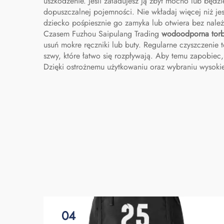
uszkodzenie. Jeśli załadujesz ją zbyt mocno lub będz
dopuszczalnej pojemności. Nie wkładaj więcej niż j
dziecko pośpiesznie go zamyka lub otwiera bez należit
Czasem Fuzhou Saipulang Trading
wodoodporna tor
usuń mokre ręczniki lub buty. Regularne czyszczenie 
szwy, które łatwo się rozpływają. Aby temu zapobiec,
Dzięki ostrożnemu użytkowaniu oraz wybraniu wysokiej
04