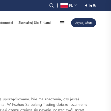
|
PL
domości
Skontaktuj Się Z Nami
Uzyskaj ofertę
ją uporządkowane. Nie ma znaczenia, czy jesteś
nia. W Fuzhou Saipulang Trading dobrze rozumiemy
zięki czemu czujesz się pewnie, nosząc swój sprzęt.