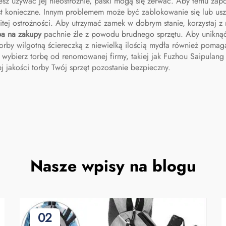
na buty
iesz używać jej nieostrożnie, paski mogą się zerwać. Aby temu zap
est konieczne. Innym problemem może być zablokowanie się lub usz
ej ostrożności. Aby utrzymać zamek w dobrym stanie, korzystaj z ni
ba na zakupy
pachnie źle z powodu brudnego sprzętu. Aby uniknąć
torby wilgotną ściereczką z niewielką ilością mydła również poma
 wybierz torbę od renomowanej firmy, takiej jak Fuzhou Saipulang T
 jakości torby Twój sprzęt pozostanie bezpieczny.
Nasze wpisy na blogu
02