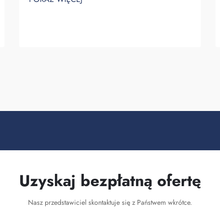
znaczenia faktu, że nazwa Twojej marki
pojawia się przed oczami wielu osób. Za
każdym razem, gdy osoba niosąca Twój
plecak na plecach...
Uzyskaj bezpłatną ofertę
Nasz przedstawiciel skontaktuje się z Państwem wkrótce.