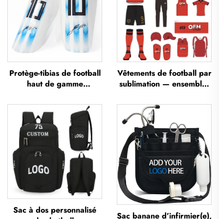
Protège-tibias de football
Vêtements de football par
haut de gamme
sublimation — ensembles
personnalisés, protège-
de maillots de football
tibias pour football,
pour entraînement
protections pour les
masculin, sportswear de
jambes, protège-tibias
football personnalisé,
pour football et soccer
uniforme d'équipe de
football
Sac à dos personnalisé
Sac banane d’infirmier(e),