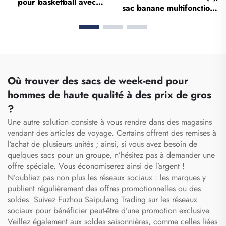
pour basketball avec
sac banane multifonction,
logo, sac sportif d’équipe
étui compartimenté avec
imperméable,
fermeture à glissière, sac
décontracté, scolaire,
banane médical,
thermosublimé, pour
organisateur pour
football et basketball
infirmier(e), sacs
médicaux pour
Où trouver des sacs de week-end pour
infirmiers(es)
hommes de haute qualité à des prix de gros
?
Une autre solution consiste à vous rendre dans des magasins
vendant des articles de voyage. Certains offrent des remises à
l’achat de plusieurs unités ; ainsi, si vous avez besoin de
quelques sacs pour un groupe, n’hésitez pas à demander une
offre spéciale. Vous économiserez ainsi de l’argent !
N’oubliez pas non plus les réseaux sociaux : les marques y
publient régulièrement des offres promotionnelles ou des
soldes. Suivez Fuzhou Saipulang Trading sur les réseaux
sociaux pour bénéficier peut-être d’une promotion exclusive.
Veillez également aux soldes saisonnières, comme celles liées