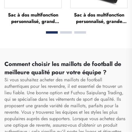
Sac à dos multifonction
Sac à dos multifonction
personnalisé, grand
personnalisé, grande
volume, sac de sport et
capacité, étanche, avec
de salle de gym pour
compartiment dédié aux
femmes et hommes,
chaussures, sac de
étanche, compartiment
voyage et sac de sport
dédié aux chaussures, sac
pour activités en
de voyage type duffel,
extérieur
Comment choisir les maillots de football de
sac fourre-tout
meilleure qualité pour votre équipe ?
Si vous souhaitez acheter des maillots de football
authentiques pour les revendre, il est essentiel de trouver un
lieu fiable. Une bonne option est Fuzhou Saipulang Trading,
qui se spécialise dans les vêtements de sport de qualité. Ils
proposent une grande variété de maillots, parfaits pour la
revente. Vous y trouverez les équipes et les styles les plus
populaires auprès des supporters. Lorsque vous achetez dans
une optique de revente, assurez-vous d’obtenir un produit
authentique : cela signifie qu’il porte les logos et étiquettes