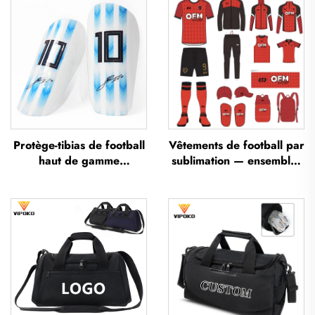
Protège-tibias de football
Vêtements de football par
haut de gamme
sublimation — ensembles
personnalisés, protège-
de maillots de football
tibias pour football,
pour entraînement
protections pour les
masculin, sportswear de
jambes, protège-tibias
football personnalisé,
pour football et soccer
uniforme d'équipe de
football