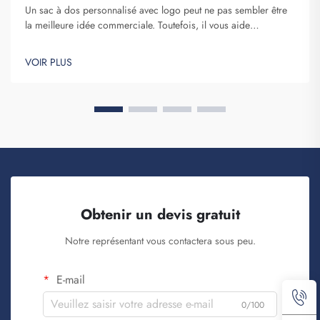
Un sac à dos personnalisé avec logo peut ne pas sembler être
la meilleure idée commerciale. Toutefois, il vous aide
certainement à vous démarquer. Fuzhou Saipulang Trading est
une entreprise qui passe des commandes en gros de ces
VOIR PLUS
articles afin de renforcer la notoriété de la marque. Vous savez,
lorsque...
Obtenir un devis gratuit
Notre représentant vous contactera sous peu.
E-mail
0/100