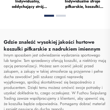
Indywidualny,
Indywidualne stroje
oddychający strój
piłkarskie, koszulki
piłkarski – pełny zestaw,
piłkarskie, zestaw strojów
uniform piłkarski,
jednolitych dla Tajlandii,
koszulka piłkarska,
kombinezon treningowy
zestaw piłkarski,
do piłki nożnej,
uniformy, zestawy,
sublimowane koszulki
sublimacyjne koszulki
piłkarskie, stroje
Gdzie znaleźć wysokiej jakości hurtowe
piłkarskie
piłkarskie
koszulki piłkarskie z nadrukiem imiennym
Innym sposobem jest odwiedzenie wydarzenia sportowego
lub targów. Tam sprzedawcy oferują koszulki, a niektórzy mają
opcję personalizacji. Możesz sam ocenić jakość przed
zakupem, a zakupy w takiej atmosferze są przyjemne i pełne
ducha zawodów! Jeśli szukasz czegoś naprawdę
wyjątkowego, spróbuj skontaktować się bezpośrednio z
producentem. Dzięki temu możesz omówić swoje potrzeby i
uzyskać dokładnie to, czego oczekujesz. W Fuzhou Saipulang
Trading zawsze współpracujemy z klientami, aby upewnić się,
że koszulka będzie odpowiednia. Pomagamy dobrać materiał
i projekt pasujące do ducha zespołu.