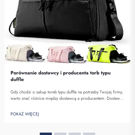
Porównanie dostawcy i producenta torb typu
duffle
Gdy chodzi o zakup toreb typu duffle na potrzeby Twojej firmy,
warto znać różnice między dostawcą a producentem. Dostawcy
to firmy sprzedające towary, podczas gdy producenci je
wytwarzają. Fuzhou Saipulang Trading to dobry wybór dla firm
POKAŻ WIĘCEJ
chcących q...