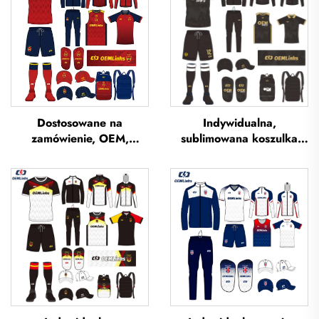
Dostosowane na
Indywidualna,
zamówienie, OEM,
sublimowana koszulka
oddychające koszulki
piłkarska, koszulka
piłkarskie z sublimacją,
drużyny piłkarskiej,
koszulki drużynowe do
koszulki piłkarskie,
piłki nożnej, odzież
uniform piłkarski,
piłkarska, koszulki
koszulka piłkarska,
futbolowe,
odzież piłkarska,
niestandardowe koszulki
koszulka piłkarska
piłkarskie