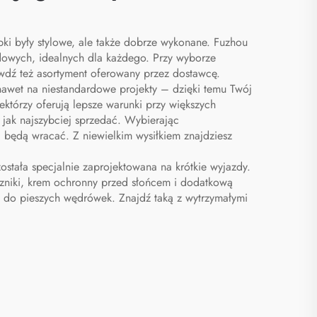
i były stylowe, ale także dobrze wykonane. Fuzhou
ndowych, idealnych dla każdego. Przy wyborze
wdź też asortyment oferowany przez dostawcę.
 nawet na niestandardowe projekty – dzięki temu Twój
ektórzy oferują lepsze warunki przy większych
e jak najszybciej sprzedać. Wybierając
i będą wracać. Z niewielkim wysiłkiem znajdziesz
tała specjalnie zaprojektowana na krótkie wyjazdy.
ęczniki, krem ochronny przed słońcem i dodatkową
ęt do pieszych wędrówek. Znajdź taką z wytrzymałymi