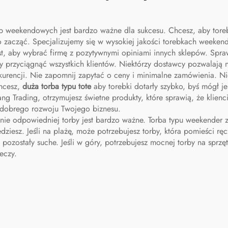
 weekendowych jest bardzo ważne dla sukcesu. Chcesz, aby torebk
o zacząć. Specjalizujemy się w wysokiej jakości torebkach weeke
st, aby wybrać firmę z pozytywnymi opiniami innych sklepów. Spra
by przyciągnąć wszystkich klientów. Niektórzy dostawcy pozwalają
onkurencji. Nie zapomnij zapytać o ceny i minimalne zamówienia. Ni
Chcesz,
duża torba typu tote
aby torebki dotarły szybko, byś mógł j
 Trading, otrzymujesz świetne produkty, które sprawią, że klienc
o dobrego rozwoju Twojego biznesu.
e odpowiedniej torby jest bardzo ważne. Torba typu weekender zos
ziesz. Jeśli na plażę, może potrzebujesz torby, która pomieści r
pozostały suche. Jeśli w góry, potrzebujesz mocnej torby na sprz
eczy.