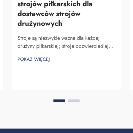
strojów piłkarskich dla
dostawców strojów
drużynowych
Stroje są niezwykle ważne dla każdej
drużyny piłkarskiej; stroje odzwierciedlają
ducha zespołu i jednoczą drużynę. W
POKAŻ WIĘCEJ
Fuzhou Saipulang Trading wiemy, jak
bardzo projekt może wpłynąć na grę.
Noszenie wspaniałych strojów piłkarskich
może nadać zawodnikom większą siłę.
Stroj...