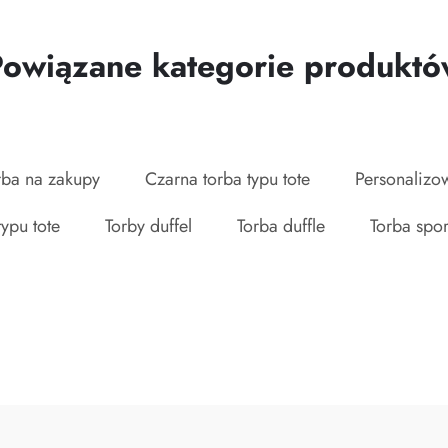
Powiązane kategorie produktó
ba na zakupy
Czarna torba typu tote
Personalizo
ypu tote
Torby duffel
Torba duffle
Torba spo