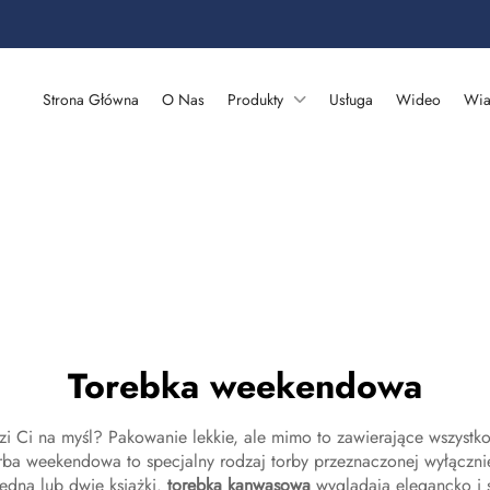
Strona Główna
O Nas
Produkty
Usługa
Wideo
Wia
Torebka weekendowa
zi Ci na myśl? Pakowanie lekkie, ale mimo to zawierające wszystk
ba weekendowa to specjalny rodzaj torby przeznaczonej wyłącznie 
 jedną lub dwie książki.
torebka kanwasowa
wyglądają elegancko i 