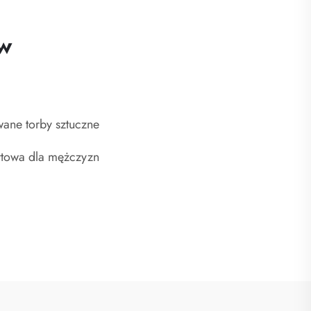
w
wane torby sztuczne
rtowa dla mężczyzn