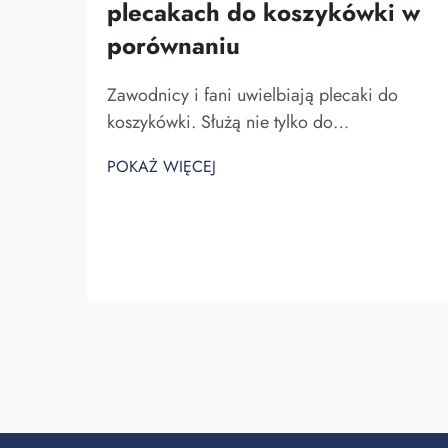
plecakach do koszykówki w
porównaniu
Zawodnicy i fani uwielbiają plecaki do
koszykówki. Służą nie tylko do
przechowywania sprzętu do koszykówki,
POKAŻ WIĘCEJ
ale także do pokazywania ducha zespołu
oraz indywidualności. W Fuzhou Saipulang
Trading rozumiemy potrzebę atrakcyjnego i
wytrzymałego plecaka. Kluczowe...