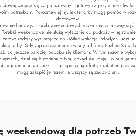
kendowej czujesz się zorganizowany i gotowy na przyjemne chwile
oim potrzebom. Porozmawiajmy, jak te torby mogą pomóc w rozwoj
dostawców.
oferowanie hurtowych toreb weekendowych może znacznie zwiększyć
Torebki weekendowe nie służą wyłącznie do podróży – są również 
ientów: rodziny wyruszające na krótkie wakacje, młodych ludzi ud
takiej torby. Gdy zapasujesz modne wzory od firmy Fuzhou Saipula
ż, co jeszcze bardziej podoba się klientom. W tym sezonie wykorz
iejscach, dziel się historiami o tym, dokąd się udają. To buduje m
zić promocje lub zniżki – np. specjalną ofertę z rabatem przy zak
mogą zakupić je razem, a wszyscy są zadowoleni.
bę weekendową dla potrzeb T