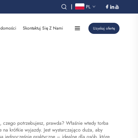
|
PL
domości
Skontaktuj Się Z Nami
Uzyskaj ofertę
o, czego potrzebujesz, prawda? Właśnie wtedy torba
na krótkie wyjazdy. Jest wystarczająco duża, aby
są jednocześnie praktyczne – idealne dla osób, które