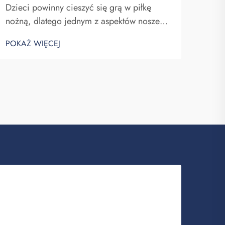
Dzieci powinny cieszyć się grą w piłkę
nożną, dlatego jednym z aspektów noszenia
stroju jest jego przyjemne uczucie na
POKAŻ WIĘCEJ
skórze. Uważam, że ważnym czynnikiem
materiału stosowanego w tych strojach jest
jego przewiewność, Fuzhou Saipulang
Trading...