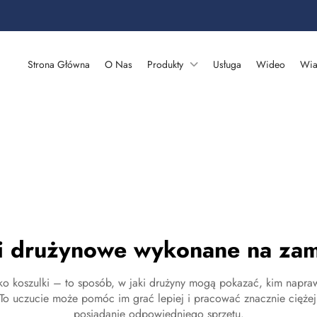
Strona Główna
O Nas
Produkty
Usługa
Wideo
Wia
i drużynowe wykonane na za
lko koszulki – to sposób, w jaki drużyny mogą pokazać, kim napra
 To uczucie może pomóc im grać lepiej i pracować znacznie ciężej
posiadanie odpowiedniego sprzętu.