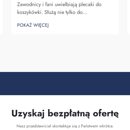
Zawodnicy i fani uwielbiają plecaki do
koszykówki. Służą nie tylko do
przechowywania sprzętu do koszykówki,
POKAŻ WIĘCEJ
ale także do pokazywania ducha zespołu
oraz indywidualności. W Fuzhou Saipulang
Trading rozumiemy potrzebę atrakcyjnego i
wytrzymałego plecaka. Kluczowe...
Uzyskaj bezpłatną ofertę
Nasz przedstawiciel skontaktuje się z Państwem wkrótce.