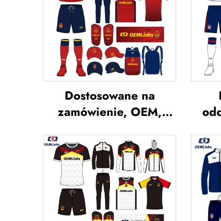
Dostosowane na
zamówienie, OEM,
odd
oddychające koszulki
str
piłkarskie z sublimacją,
koszulki drużynowe do
indy
piłki nożnej, odzież
pi
piłkarska, koszulki
je
futbolowe,