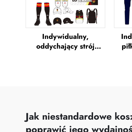
niestandardowe
sub
koszulki piłkarskie
Indywidualny,
Ind
oddychający strój
pił
piłkarski – pełny
pi
zestaw, uniform
stro
piłkarski, koszulka
Tajl
piłkarska, zestaw
tre
piłkarski, uniformy,
noż
zestawy, sublimacyjne
kos
koszulki piłkarskie
s
Jak niestandardowe kos
poprawić jego wydajno