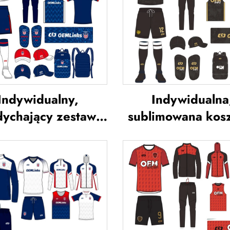
Indywidualny,
Indywidualna
ychający zestaw
sublimowana kos
ojów piłkarskich –
piłkarska, kosz
usługa OEM,
drużyny piłkarsk
widualne koszulki
koszulki piłkars
łkarskie, zestawy
uniform piłkars
dnolitych strojów
koszulka piłkar
piłkarskich,
odzież piłkars