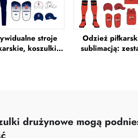
limowane koszulki
koszulka piłkar
piłkarskie
ywidualne stroje
Odzież piłkarsk
karskie, koszulki
sublimacją: zes
łkarskie, zestaw
koszulek piłkars
jów jednolitych dla
dla mężczyzn 
andii, kombinezon
treningów,
ningowy do piłki
niestandardowa o
nej, sublimowane
sportowa do pi
zulki piłkarskie,
nożnej, unifor
troje piłkarskie
drużyn piłkarsk
zulki drużynowe mogą podnieś
ść