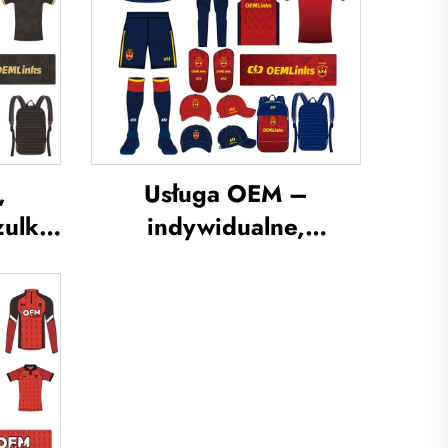
,
Usługa OEM –
zulka
indywidualne,
ulka
przewiewne odzież
iej,
treningowa do piłki
kie,
nożnej, indywidualne
ki,
koszulki piłkarskie,
ska,
koszulki drużynowe do
ka,
piłki nożnej, mundury