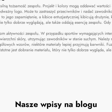
ilną tożsamość zespołu. Projekt i kolory mogą oddawać wartości 
dważny logo. Może to zastraszyć przeciwników i nadać zawodniko
a to jego zapamiętanie, a kibice entuzjastyczniej kibicują drużynie
 nie tylko dobrze wyglądają, ale także oddają esencję zespołu. Gd
iom aktywności zespołu. W przypadku sportów wymagających inten
owierzchni skóry, utrzymując zawodników w stanie suchym. Należ
egółowych wzorów, niektóre materiały lepiej przyjmują barwniki. F
stotne jest dobranie materiału, który nie tylko dobrze wygląda, 
Nasze wpisy na blogu