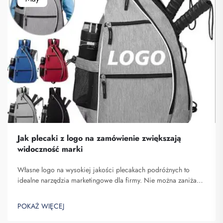
Jak plecaki z logo na zamówienie zwiększają
widoczność marki
Własne logo na wysokiej jakości plecakach podróżnych to
idealne narzędzia marketingowe dla firmy. Nie można zaniżać
znaczenia faktu, że nazwa Twojej marki pojawia się przed
oczami wielu osób. Za każdym razem, gdy osoba niosąca Twój
POKAŻ WIĘCEJ
plecak na plecach...