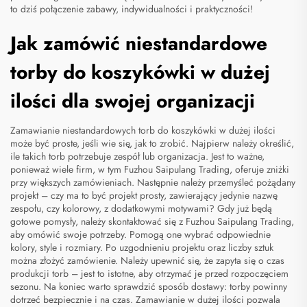
to dziś połączenie zabawy, indywidualności i praktyczności!
Jak zamówić niestandardowe
torby do koszykówki w dużej
ilości dla swojej organizacji
Zamawianie niestandardowych torb do koszykówki w dużej ilości
może być proste, jeśli wie się, jak to zrobić. Najpierw należy określić,
ile takich torb potrzebuje zespół lub organizacja. Jest to ważne,
ponieważ wiele firm, w tym Fuzhou Saipulang Trading, oferuje zniżki
przy większych zamówieniach. Następnie należy przemyśleć pożądany
projekt – czy ma to być projekt prosty, zawierający jedynie nazwę
zespołu, czy kolorowy, z dodatkowymi motywami? Gdy już będą
gotowe pomysły, należy skontaktować się z Fuzhou Saipulang Trading,
aby omówić swoje potrzeby. Pomogą one wybrać odpowiednie
kolory, style i rozmiary. Po uzgodnieniu projektu oraz liczby sztuk
można złożyć zamówienie. Należy upewnić się, że zapyta się o czas
produkcji torb – jest to istotne, aby otrzymać je przed rozpoczęciem
sezonu. Na koniec warto sprawdzić sposób dostawy: torby powinny
dotrzeć bezpiecznie i na czas. Zamawianie w dużej ilości pozwala