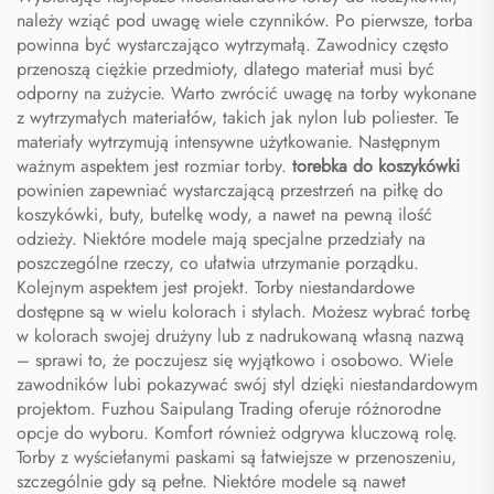
należy wziąć pod uwagę wiele czynników. Po pierwsze, torba
powinna być wystarczająco wytrzymałą. Zawodnicy często
przenoszą ciężkie przedmioty, dlatego materiał musi być
odporny na zużycie. Warto zwrócić uwagę na torby wykonane
z wytrzymałych materiałów, takich jak nylon lub poliester. Te
materiały wytrzymują intensywne użytkowanie. Następnym
ważnym aspektem jest rozmiar torby.
torebka do koszykówki
powinien zapewniać wystarczającą przestrzeń na piłkę do
koszykówki, buty, butelkę wody, a nawet na pewną ilość
odzieży. Niektóre modele mają specjalne przedziały na
poszczególne rzeczy, co ułatwia utrzymanie porządku.
Kolejnym aspektem jest projekt. Torby niestandardowe
dostępne są w wielu kolorach i stylach. Możesz wybrać torbę
w kolorach swojej drużyny lub z nadrukowaną własną nazwą
– sprawi to, że poczujesz się wyjątkowo i osobowo. Wiele
zawodników lubi pokazywać swój styl dzięki niestandardowym
projektom. Fuzhou Saipulang Trading oferuje różnorodne
opcje do wyboru. Komfort również odgrywa kluczową rolę.
Torby z wyściełanymi paskami są łatwiejsze w przenoszeniu,
szczególnie gdy są pełne. Niektóre modele są nawet