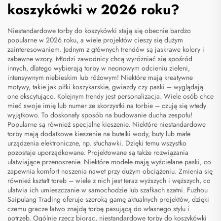
koszykówki w 2026 roku?
Niestandardowe torby do koszykówki stają się obecnie bardzo
popularne w 2026 roku, a wiele projektów cieszy się dużym
zainteresowaniem. Jednym z głównych trendów są jaskrawe kolory i
zabawne wzory. Młodzi zawodnicy chcą wyróżniać się spośród
innych, dlatego wybierają torby w neonowym odcieniu zieleni,
intensywnym niebieskim lub różowym! Niektóre mają kreatywne
motywy, takie jak piłki koszykarskie, gwiazdy czy paski – wyglądają
one ekscytująco. Kolejnym trendy jest personalizacja. Wiele osób chce
mieć swoje imię lub numer ze skorzystki na torbie – czują się wtedy
wyjątkowo. To doskonały sposób na budowanie ducha zespołu!
Popularne są również specjalne kieszenie. Niektóre niestandardowe
torby mają dodatkowe kieszenie na butelki wody, buty lub małe
urządzenia elektroniczne, np. słuchawki. Dzięki temu wszystko
pozostaje uporządkowane. Projektowane są także rozwiązania
ułatwiające przenoszenie. Niektóre modele mają wyściełane paski, co
zapewnia komfort noszenia nawet przy dużym obciążeniu. Zmienia się
również kształt toreb – wiele z nich jest teraz wyższych i węższych, co
ułatwia ich umieszczanie w samochodzie lub szafkach szatni. Fuzhou
Saipulang Trading oferuje szeroką gamę aktualnych projektów, dzięki
czemu gracze łatwo znajdą torbę pasującą do własnego stylu i
potrzeb. Ogólnie rzecz biorąc, niestandardowe torby do koszykówki