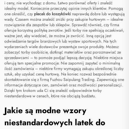
i ceny, nie wychodząc z domu. Łatwo porównać oferty i znaleźć
idealny model. Koniecznie przeczytaj opinie innych klientów. Pomogą
one określić, czy
plecak do koszykówki
naprawdę dobre lub występują
wady. Czasem można znaleźć zniżki przy zakupie hurtowym – idealne
rozwiązanie dla zespołów lub sklepów. Sprawdź również, czy firma
oferuje korzystną politykę zwrotów. Jeśli torby nie spełniają oczekiwań,
ważne jest, aby wiedzieć, że można je zwrócić. Inną opcją jest
odwiedzenie targów branżowych lub wystaw sportowych. Na tych
wydarzeniach wiele dostawców prezentuje swoje produkty. Możesz
zobaczyć torby osobiście, dotknąć materiałów oraz porozmawiać ze
sprzedawcami – to pomoże podjąć lepszą decyzję. Niektóre miejsca
oferują tam specjalne promocje. Nie zapomnij zapytać o minimalną
ilość zamówienia – niektóre firmy wymagają zakupu określonej liczby
sztuk, aby uzyskać cenę hurtową. Na koniec rozważ bezpośrednie
skontaktowanie się z firmą Fuzhou Saipulang Trading. Zapewniają one
informacje dotyczące cen, zamówień oraz możliwości personalizacji.
Dzięki tym krokom uda Ci się znaleźć odpowiednie torby
niestandardowe w cenach, które nie obciążą budżetu.
Jakie są modne wzory
niestandardowych latek do