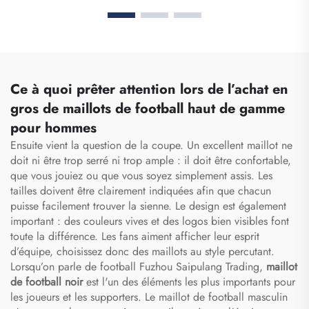
ensemble complet
football, tenues d'équipe
d'uniformes de football, t-
pour la Thaïlande, kits
shirts de football,
complets, survêtements
ensembles d'uniformes,
de football, maillots de
maillots de football
football sublimés,
sublimés
vêtements de football
Ce à quoi prêter attention lors de l’achat en
gros de maillots de football haut de gamme
pour hommes
Ensuite vient la question de la coupe. Un excellent maillot ne
doit ni être trop serré ni trop ample : il doit être confortable,
que vous jouiez ou que vous soyez simplement assis. Les
tailles doivent être clairement indiquées afin que chacun
puisse facilement trouver la sienne. Le design est également
important : des couleurs vives et des logos bien visibles font
toute la différence. Les fans aiment afficher leur esprit
d’équipe, choisissez donc des maillots au style percutant.
Lorsqu’on parle de football Fuzhou Saipulang Trading,
maillot
de football noir
est l'un des éléments les plus importants pour
les joueurs et les supporters. Le maillot de football masculin