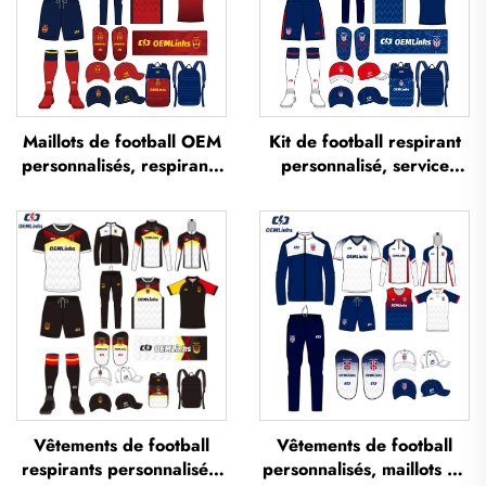
Maillots de football OEM
Kit de football respirant
personnalisés, respirants
personnalisé, service
et imprimés par
OEM, maillots de football
sublimation — maillots
personnalisés, tenues
d'équipe de football,
complètes de football,
vêtements de football, t-
maillots de football
shirts de football
sublimés
personnalisés
Vêtements de football
Vêtements de football
respirants personnalisés,
personnalisés, maillots de