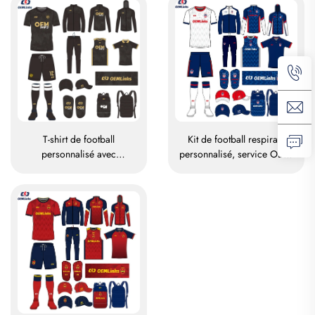
football, uniformes de
de football en polyester, gilet
football, maillots de football
d'entraînement en maille
sublimés
pour le football, gilets de
football
T-shirt de football
Kit de football respirant
personnalisé avec
personnalisé, service OEM,
impression sublimée, maillot
maillots de football
d'équipe de football, t-shirts,
personnalisés, tenues
uniforme de football, maillot
complètes de football,
de football, tenue de football,
maillots de football sublimés
maillot de football