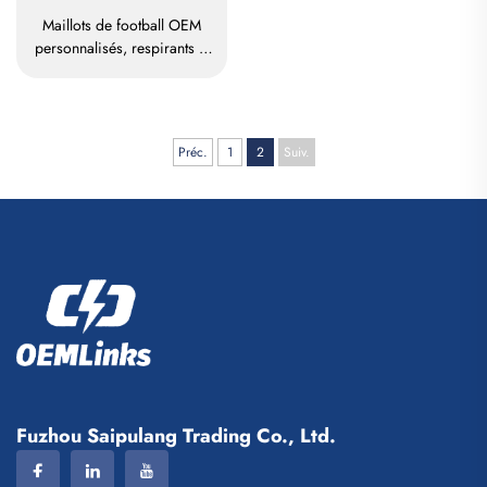
Maillots de football OEM
personnalisés, respirants et
imprimés par sublimation —
maillots d'équipe de football,
vêtements de football, t-shirts
de football personnalisés
Préc.
1
2
Suiv.
Fuzhou Saipulang Trading Co., Ltd.