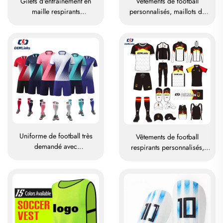
Gilets d'entraînement en
Vêtements de football
maille respirants
personnalisés, maillots de
personnalisés pour
football, tenues d'équipe
football/soccer, sublimés,
pour la Thaïlande, kits
gilets de marquage (pinnies)
complets, survêtements de
football, maillots de football
sublimés, vêtements de
football
Uniforme de football très
Vêtements de football
demandé avec
respirants personnalisés,
personnalisation complète
ensemble complet
par sublimation
d'uniformes de football, t-
shirts de football, ensembles
d'uniformes, maillots de
football sublimés