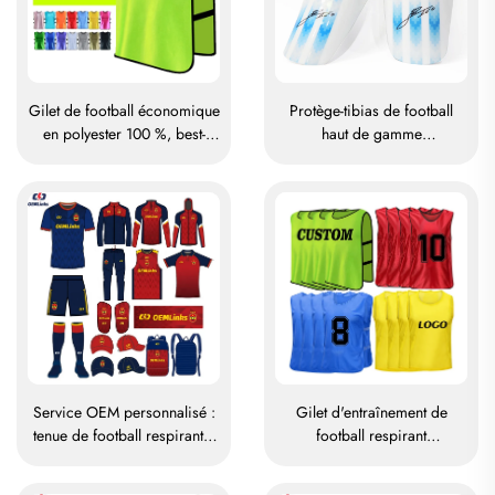
Gilet de football économique
Protège-tibias de football
en polyester 100 %, best-
haut de gamme
seller, en maille pour
personnalisés, protège-tibias
l'entraînement, gilets
pour football, protections
d'entraînement pour le
pour les jambes, protège-
football
tibias pour football et soccer
Service OEM personnalisé :
Gilet d'entraînement de
tenue de football respirante,
football respirant
maillots de football
personnalisé, gilets de
personnalisés, t-shirts de
football (« pennies »), gilet