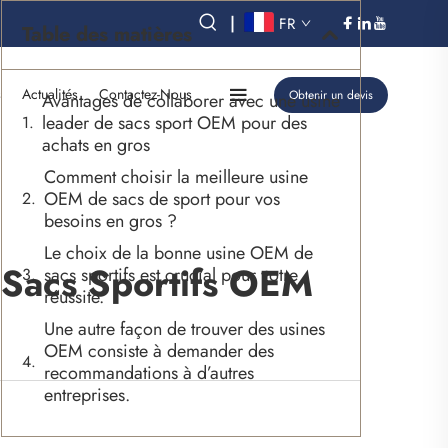
|
FR
Table des matières
s
Actualités
Contactez-Nous
Obtenir un devis
Avantages de collaborer avec une usine
leader de sacs sport OEM pour des
achats en gros
Comment choisir la meilleure usine
OEM de sacs de sport pour vos
besoins en gros ?
Le choix de la bonne usine OEM de
 Sacs Sportifs OEM
sacs sportifs est crucial pour votre
réussite.
Une autre façon de trouver des usines
OEM consiste à demander des
recommandations à d’autres
entreprises.