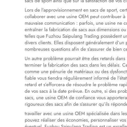
sacs de sport ainsi que sur la satisfaction de vos cl
Lors de l’approvisionnement en sacs de sport, cer
collaborer avec une usine OEM peut contribuer à r
mauvaise communication : parfois, une usine ne c
entraîner la fabrication de sacs aux dimensions 
telles que Fuzhou Saipulang Trading possèdent un
divers clients. Elles disposent généralement d’un 
nombreuses questions afin de s’assurer de bien c
Un autre problème pourrait être des retards dans l
terminer la fabrication des sacs dans les délais. 
comme une pénurie de matériaux ou des dysfonct
fiable vous tiendra régulièrement informé de l’ét
retard et s’efforcera de résoudre le problème rapid
de vos sacs à la date prévue. En outre, si des pro
sacs, une usine OEM de confiance vous apportera 
rigoureux des sacs afin de s’assurer qu’ils réponde
travailler avec une usine OEM spécialisée dans le
pouvez réaliser des économies, personnaliser vos
éventuel. Fuzhou Saipulang Trading est un excelle