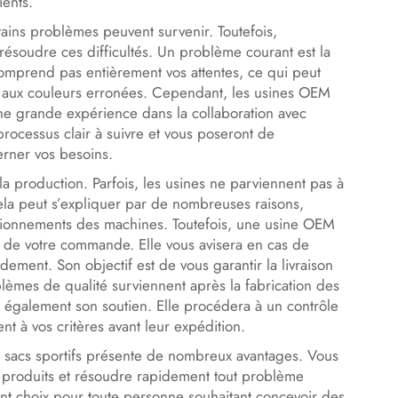
ients.
tains problèmes peuvent survenir. Toutefois,
ésoudre ces difficultés. Un problème courant est la
omprend pas entièrement vos attentes, ce qui peut
ou aux couleurs erronées. Cependant, les usines OEM
e grande expérience dans la collaboration avec
processus clair à suivre et vous poseront de
erner vos besoins.
a production. Parfois, les usines ne parviennent pas à
Cela peut s’expliquer par de nombreuses raisons,
ionnements des machines. Toutefois, une usine OEM
at de votre commande. Elle vous avisera en cas de
ement. Son objectif est de vous garantir la livraison
blèmes de qualité surviennent après la fabrication des
également son soutien. Elle procédera à un contrôle
nt à vos critères avant leur expédition.
s sacs sportifs présente de nombreux avantages. Vous
 produits et résoudre rapidement tout problème
nt choix pour toute personne souhaitant concevoir des