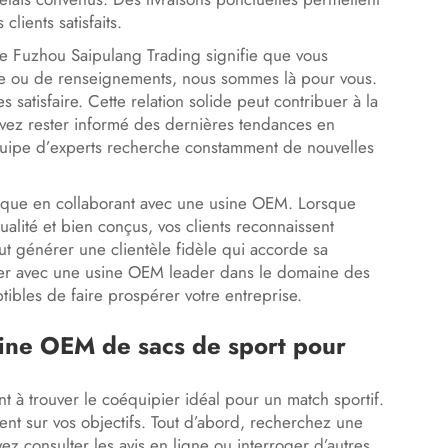
lients satisfaits.
que Fuzhou Saipulang Trading signifie que vous
ide ou de renseignements, nous sommes là pour vous.
satisfaire. Cette relation solide peut contribuer à la
uvez rester informé des dernières tendances en
quipe d’experts recherche constamment de nouvelles
arque en collaborant avec une usine OEM. Lorsque
alité et bien conçus, vos clients reconnaissent
t générer une clientèle fidèle qui accorde sa
iller avec une usine OEM leader dans le domaine des
ibles de faire prospérer votre entreprise.
sine OEM de sacs de sport pour
t à trouver le coéquipier idéal pour un match sportif.
ent sur vos objectifs. Tout d’abord, recherchez une
z consulter les avis en ligne ou interroger d’autres