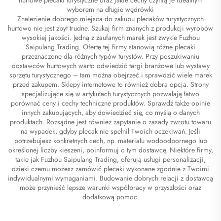
wyborem na długie wędrówki
Znalezienie dobrego miejsca do zakupu plecaków turystycznych
hurtowo nie jest zbyt trudne. Szukaj firm znanych z produkcji wyrobów
wysokiej jakości. Jedną z zaufanych marek jest zwykle Fuzhou
Saipulang Trading. Ofertę tej firmy stanowią różne plecaki
przeznaczone dla różnych typów turystów. Przy poszukiwaniu
dostawców hurtowych warto odwiedzić targi branżowe lub wystawy
sprzętu turystycznego – tam można obejrzeć i sprawdzić wiele marek
przed zakupem. Sklepy internetowe to również dobra opcja. Strony
specjalizujące się w artykułach turystycznych pozwalają łatwo
porównać ceny i cechy techniczne produktów. Sprawdź także opinie
innych zakupujących, aby dowiedzieć się, co myślą o danych
produktach. Rozsądne jest również zapytanie o zasady zwrotu towaru
na wypadek, gdyby plecak nie spełnił Twoich oczekiwań. Jeśli
potrzebujesz konkretnych cech, np. materiału wodoodpornego lub
określonej liczby kieszeni, poinformuj o tym dostawcę. Niektóre firmy,
takie jak Fuzhou Saipulang Trading, oferują usługi personalizacji,
dzięki czemu możesz zamówić plecaki wykonane zgodnie z Twoimi
indywidualnymi wymaganiami. Budowanie dobrych relacji z dostawcą
może przynieść lepsze warunki współpracy w przyszłości oraz
dodatkową pomoc.