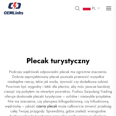
PL
Plecak turystyczny
Podczas wędrówek odpowiedni plecak ma ogromne znaczenie.
Dobrze zaprojektowany plecak pozwala przenosić wszystkie
niezbędne rzeczy, takie jak woda, żywność czy dodatkowa odzież.
Powinien być wygodny i lekki dla pleców, aby móc jeszcze bardziej
cieszyć się pobytem na otwartym powietrzu. Fuzhou Saipulang Trading
oferuje doskonałe plecaki turystyczne – solidne i niezwykle przydatne.
Nie ma znaczenia, czy planujesz kilkugodzinową, czy kilkudniową
wędrówkę – jakość
czarny plecak
może całkowicie zmienić przebieg
całej Twojej przygody. Sprawdźmy, gdzie znaleźć wiarygodne
hurtowe plecaki turystyczne oraz jakie cechy czynią je idealnym