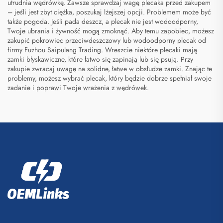
utrudnia wędrówkę. Zawsze sprawdzaj wagę plecaka przed zakupem
– jeśli jest zbyt ciężka, poszukaj lżejszej opcji. Problemem może być
także pogoda. Jeśli pada deszcz, a plecak nie jest wodoodporny,
Twoje ubrania i żywność mogą zmoknąć. Aby temu zapobiec, możesz
zakupić pokrowiec przeciwdeszczowy lub wodoodporny plecak od
firmy Fuzhou Saipulang Trading. Wreszcie niektóre plecaki mają
zamki błyskawiczne, które łatwo się zapinają lub się psują. Przy
zakupie zwracaj uwagę na solidne, łatwe w obsłudze zamki. Znając te
problemy, możesz wybrać plecak, który będzie dobrze spełniał swoje
zadanie i poprawi Twoje wrażenia z wędrówek.