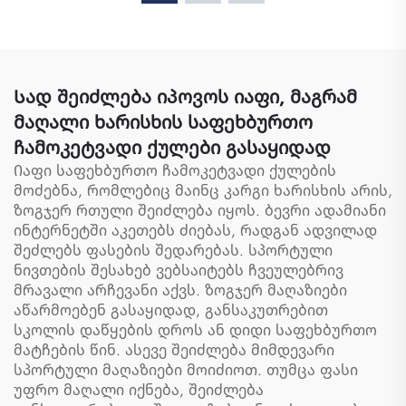
ტევადობის რაკეტბაგი,
სკოლის ჩანთები,
სპორტული
მოგზაურობის რაკეტბაგი,
საყოფაცხოვრო ჩანთა
ლაშქრობის რაკეტბაგი,
ქალების და
ბასკეტბოლის,
კაცებისთვის,
ფეხბურთის, ფეხბურთის
Სად შეიძლება იპოვოს იაფი, მაგრამ
წყალგაუმძლური
რაკეტბაგი, ტენისის და
მაღალი ხარისხის საფეხბურთო
ფეხსაცმლის სივრცე
ბასკეტბოლის ჩანთა
ჩამოკეტვადი ქულები გასაყიდად
მქონე დაფელი,
მოგზაურობის ჩანთა,
Იაფი საფეხბურთო ჩამოკეტვადი ქულების
გარე საქმეების დაფელი
მოძებნა, რომლებიც მაინც კარგი ხარისხის არის,
ზოგჯერ რთული შეიძლება იყოს. ბევრი ადამიანი
ინტერნეტში აკეთებს ძიებას, რადგან ადვილად
შეძლებს ფასების შედარებას. სპორტული
ნივთების შესახებ ვებსაიტებს ჩვეულებრივ
მრავალი არჩევანი აქვს. ზოგჯერ მაღაზიები
აწარმოებენ გასაყიდად, განსაკუთრებით
სკოლის დაწყების დროს ან დიდი საფეხბურთო
მატჩების წინ. ასევე შეიძლება მიმდევარი
სპორტული მაღაზიები მოიძიოთ. თუმცა ფასი
უფრო მაღალი იქნება, შეიძლება