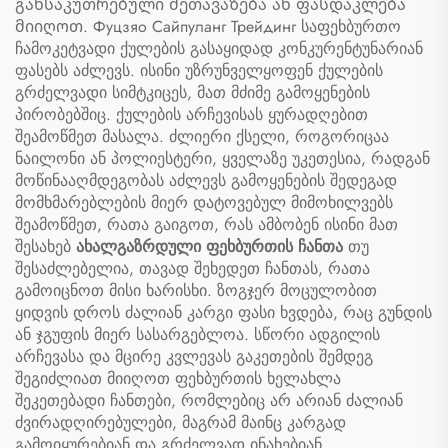
განსაკუთრებული შეთავაზება ან ფასდაკლება
მიიღოთ. Фуцзяо Сайпуланг Трейдинг საფეხბურთო
ჩამოკეტვადი ქულების გასაყიდად კონკურენტუნარიან
ფასებს აძლევს. ისინი უზრუნველყოფენ ქულების
გრძელვადი სიმტკიცეს, მათ მძიმე გამოყენების
პირობებშიც. ქულების არჩევისას ყურადღებით
შეამოწმეთ მასალა. ძლიერი ქსელი, როგორიცაა
ნაილონი ან პოლიესტერი, ყველაზე უკეთესია, რადგან
მოწინააღმდეგობას აძლევს გამოყენების შედეგად
მომხმარებლების მიერ დატოვებულ მიმოხილვებს
შეამოწმეთ, რათა გაიგოთ, რას ამბობენ ისინი მათ
შესახებ
ახალგაზრდული ფეხბურთის ჩანთა
თუ
შესაძლებელია, თავად შეხედეთ ჩანთას, რათა
გამოიცნოთ მისი ხარისხი. ზოგჯერ მოცულობით
ყიდვის დროს ძალიან კარგი ფასი ხვდება, რაც გუნდის
ან ჯგუფის მიერ სასარგებლოა. სწორი ადგილის
არჩევასა და მცირე კვლევას გაკეთების შემდეგ
შეგიძლიათ მიიღოთ ფეხბურთის ხელახლა
შეკეთებადი ჩანთები, რომლებიც არ არიან ძალიან
ძვირადღირებულები, მაგრამ მაინც კარგად
გამოიყურებიან და გრძელვად ინახებიან.