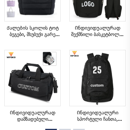
Ქალების სკოლის ტოტ
Ინდივიდუალურად
ბეგები, მსუბუქი გარე
შექმნილი ბასკეტბოლის
სივრცეში გასატანად,
რაკეტბაგი ლოგოთი,
მოგზაურობის და
სპორტული გუნდის
დასვენების ტოტ ბეგი,
წყალგაუმძლური,
რბილი ხელსაყრელი
ყოფითი და სკოლის
სახელური, ოფისის
სპორტული რაკეტბაგი,
ქალის წყალგაუმძლური
თერმული სუბლიმაციური
პოლიესტერის ტოტ ბეგი
ფეხბურთის და
ბასკეტბოლის ჩანთა
Ინდივიდუალურად
Ინდივიდუალური
დამზადებული
სპორტული ჩანთა,
მრავალფუნქციური დიდი
სპორტული რაკეტბაგი,