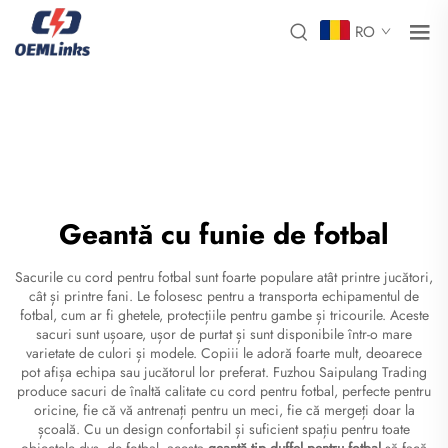
RO
Geantă cu funie de fotbal
Sacurile cu cord pentru fotbal sunt foarte populare atât printre jucători,
cât și printre fani. Le folosesc pentru a transporta echipamentul de
fotbal, cum ar fi ghetele, protecțiile pentru gambe și tricourile. Aceste
sacuri sunt ușoare, ușor de purtat și sunt disponibile într-o mare
varietate de culori și modele. Copiii le adoră foarte mult, deoarece
pot afișa echipa sau jucătorul lor preferat. Fuzhou Saipulang Trading
produce sacuri de înaltă calitate cu cord pentru fotbal, perfecte pentru
oricine, fie că vă antrenați pentru un meci, fie că mergeți doar la
școală. Cu un design confortabil și suficient spațiu pentru toate
obiectele dvs. de fotbal, acesta
geantă tip duffel pentru fotbal
să facă