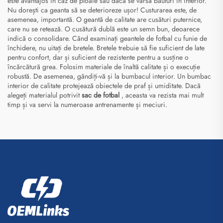
este avantajos în caz de ploaie sau dacă se varsă băuturi în interior.
Nu dorești ca geanta să se deterioreze ușor! Custurarea este, de
asemenea, importantă. O geantă de calitate are cusături puternice,
care nu se retează. O cusătură dublă este un semn bun, deoarece
indică o consolidare. Când examinați geantele de fotbal cu funie de
închidere, nu uitați de bretele. Bretele trebuie să fie suficient de late
pentru confort, dar și suficient de rezistente pentru a susține o
încărcătură grea. Folosim materiale de înaltă calitate și o execuție
robustă. De asemenea, gândiți-vă și la bumbacul interior. Un bumbac
interior de calitate protejează obiectele de praf și umiditate. Dacă
alegeți materialul potrivit
sac de fotbal
, aceasta va rezista mai mult
timp și va servi la numeroase antrenamente și meciuri.