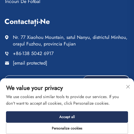
Tricouri De Fotbal
Contactați-Ne
Nr. 77 Xiaohou Mountain, satul Nanyu, districtul Minhou,
orașul Fuzhou, provincia Fujian
+86-138 5042 6917
[email protected]
TRIMITE
We value your privacy
We use cookies and similar tools to provide our services. If you
don't want to accept all cookies, click Personalize cookies.
Copyright © Fuzhou Saipulang Trading Co., Ltd. Toate
Accept all
drepturile rezervate
Politica de confidențialitate
Blog
Personalize cookies
Despre
Contact
Serviciu