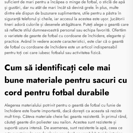
suficient de mari pentru a încăpea o minge de fotbal, o sticlă de apă
și gustări, dar nu atât de mari încât să devină grele. În plus, multe
dintre ele dispun de buzunare suplimentare, utile pentru a păstra în
siguranță telefonul și cheile, iar accesul la acestea este ușor. Jucătorii
tineri adoră culorile și desenele atrăgătoare. Puteți alege o geantă care
să reflecte stilul dumneavoastră personal sau echipa favorită. Ofertăm
o varietate de geante de fotbal cu cordoane de închidere, elegante și
practice. Având în vedere aceste caracteristici, este clar că o geantă
de fotbal cu cordoane de închidere este un articol indispensabil
pentru toți cei care iubesc fotbalul sau activitatea fizică.
Cum să identificați cele mai
bune materiale pentru sacuri cu
cord pentru fotbal durabile
Alegerea materialului potrivit pentru o geantă de fotbal cu funie de
închidere este foarte importantă, dacă dorești ca aceasta să reziste
mult timp. Câteva materiale cheie fac geanta rezistentă. În primul rând,
căutați geante din poliester sau nailon. Acestea sunt rezistente și
suportă uzura intensă. De asemenea, sunt rezistente la apă, ceea ce