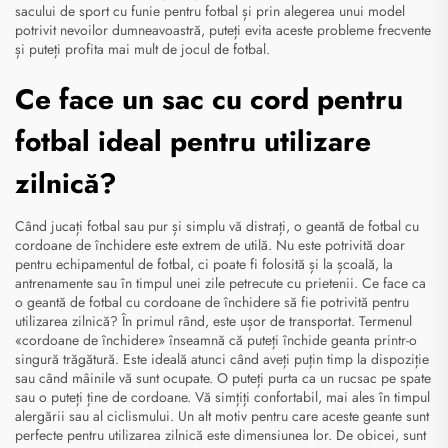
sacului de sport cu funie pentru fotbal și prin alegerea unui model
potrivit nevoilor dumneavoastră, puteți evita aceste probleme frecvente
și puteți profita mai mult de jocul de fotbal.
Ce face un sac cu cord pentru
fotbal ideal pentru utilizare
zilnică?
Când jucați fotbal sau pur și simplu vă distrați, o geantă de fotbal cu
cordoane de închidere este extrem de utilă. Nu este potrivită doar
pentru echipamentul de fotbal, ci poate fi folosită și la școală, la
antrenamente sau în timpul unei zile petrecute cu prietenii. Ce face ca
o geantă de fotbal cu cordoane de închidere să fie potrivită pentru
utilizarea zilnică? În primul rând, este ușor de transportat. Termenul
«cordoane de închidere» înseamnă că puteți închide geanta printr-o
singură trăgătură. Este ideală atunci când aveți puțin timp la dispoziție
sau când mâinile vă sunt ocupate. O puteți purta ca un rucsac pe spate
sau o puteți ține de cordoane. Vă simțiți confortabil, mai ales în timpul
alergării sau al ciclismului. Un alt motiv pentru care aceste geante sunt
perfecte pentru utilizarea zilnică este dimensiunea lor. De obicei, sunt