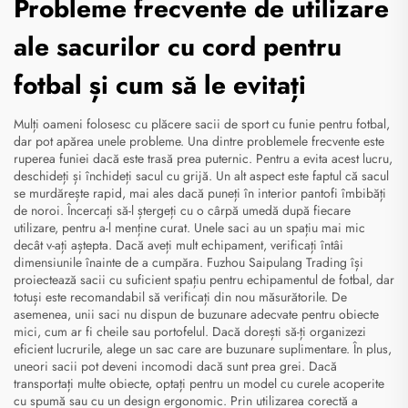
Probleme frecvente de utilizare
ale sacurilor cu cord pentru
fotbal și cum să le evitați
Mulți oameni folosesc cu plăcere sacii de sport cu funie pentru fotbal,
dar pot apărea unele probleme. Una dintre problemele frecvente este
ruperea funiei dacă este trasă prea puternic. Pentru a evita acest lucru,
deschideți și închideți sacul cu grijă. Un alt aspect este faptul că sacul
se murdărește rapid, mai ales dacă puneți în interior pantofi îmbibăți
de noroi. Încercați să-l ștergeți cu o cârpă umedă după fiecare
utilizare, pentru a-l menține curat. Unele saci au un spațiu mai mic
decât v-ați aștepta. Dacă aveți mult echipament, verificați întâi
dimensiunile înainte de a cumpăra. Fuzhou Saipulang Trading își
proiectează sacii cu suficient spațiu pentru echipamentul de fotbal, dar
totuși este recomandabil să verificați din nou măsurătorile. De
asemenea, unii saci nu dispun de buzunare adecvate pentru obiecte
mici, cum ar fi cheile sau portofelul. Dacă dorești să-ți organizezi
eficient lucrurile, alege un sac care are buzunare suplimentare. În plus,
uneori sacii pot deveni incomodi dacă sunt prea grei. Dacă
transportați multe obiecte, optați pentru un model cu curele acoperite
cu spumă sau cu un design ergonomic. Prin utilizarea corectă a