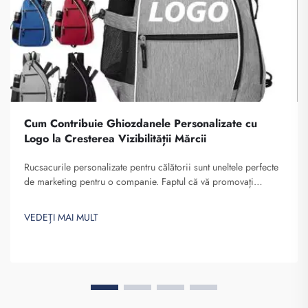
Cum Contribuie Ghiozdanele Personalizate cu
Logo la Cresterea Vizibilității Mărcii
Rucsacurile personalizate pentru călătorii sunt uneltele perfecte
de marketing pentru o companie. Faptul că vă promovați
numele de marcă în fața mai multor persoane nu poate fi
subestimat. De fiecare dată când persoana care poartă rucsacul
VEDEȚI MAI MULT
dvs. pe spate...