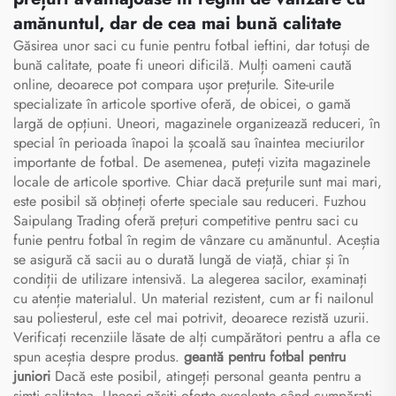
amănuntul, dar de cea mai bună calitate
Găsirea unor saci cu funie pentru fotbal ieftini, dar totuși de
bună calitate, poate fi uneori dificilă. Mulți oameni caută
online, deoarece pot compara ușor prețurile. Site-urile
specializate în articole sportive oferă, de obicei, o gamă
largă de opțiuni. Uneori, magazinele organizează reduceri, în
special în perioada înapoi la școală sau înaintea meciurilor
importante de fotbal. De asemenea, puteți vizita magazinele
locale de articole sportive. Chiar dacă prețurile sunt mai mari,
este posibil să obțineți oferte speciale sau reduceri. Fuzhou
Saipulang Trading oferă prețuri competitive pentru saci cu
funie pentru fotbal în regim de vânzare cu amănuntul. Aceștia
se asigură că sacii au o durată lungă de viață, chiar și în
condiții de utilizare intensivă. La alegerea sacilor, examinați
cu atenție materialul. Un material rezistent, cum ar fi nailonul
sau poliesterul, este cel mai potrivit, deoarece rezistă uzurii.
Verificați recenziile lăsate de alți cumpărători pentru a afla ce
spun aceștia despre produs.
geantă pentru fotbal pentru
juniori
Dacă este posibil, atingeți personal geanta pentru a
simți calitatea. Uneori găsiți oferte excelente când cumpărați