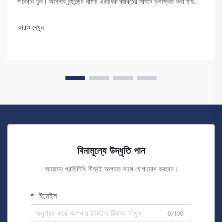
মার্কেটিং টুল। আপনার ব্র্যান্ডের নামটি একাধিক ব্যক্তির সামনে উপস্থিত করা যায়—
এই বিষয়টির গুরুত্ব অত্যন্ত উচ্চ। যখন কোনো ব্যক্তি আপনার ব্যাকপ্যাকটি তার
পিঠে বহন করে...
আরও দেখুন
বিনামূল্যে উদ্ধৃতি পান
আমাদের প্রতিনিধি শীঘ্রই আপনার সাথে যোগাযোগ করবেন।
ইমেইল
0/100