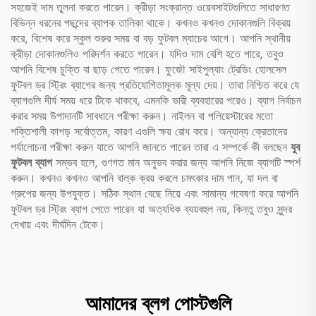
সহজেই দাম তুলনা করতে পারেন। ক্রীড়া সংক্রান্ত ওয়েবসাইটগুলিতে সাধারণত
বিভিন্ন ধরনের পছন্দের ব্যাপক তালিকা থাকে। কখনও কখনও দোকানগুলি বিক্রয়
করে, বিশেষ করে স্কুল শুরুর সময় বা বড় ফুটবল ম্যাচের আগে। আপনি স্থানীয়
ক্রীড়া দোকানগুলিও পরিদর্শন করতে পারেন। যদিও দাম বেশি হতে পারে, তবুও
আপনি বিশেষ চুক্তি বা ছাড় পেতে পারেন। ফুজৌ সাইপুল্যাং ট্রেডিং হোলসেল
ফুটবল ড্র স্ট্রিং ব্যাগের জন্য প্রতিযোগিতামূলক মূল্য দেয়। তারা নিশ্চিত করে যে
ব্যাগগুলি দীর্ঘ সময় ধরে টিকে থাকবে, এমনকি ভারী ব্যবহারের পরেও। ব্যাগ নির্বাচন
করার সময় উপাদানটি সাবধানে পরীক্ষা করুন। নাইলন বা পলিয়েস্টারের মতো
শক্তিশালী কাপড় সর্বোত্তম, কারণ এগুলি ক্ষয় রোধ করে। অন্যান্য ক্রেতাদের
পর্যালোচনা পরীক্ষা করুন যাতে আপনি জানতে পারেন তারা এ সম্পর্কে কী বলছেন
যুব
ফুটবল ব্যাগ
সম্ভব হলে, গুণগত মান অনুভব করার জন্য আপনি নিজে ব্যাগটি স্পর্শ
করুন। কখনও কখনও আপনি বাল্ক ক্রয় করলে চমৎকার দাম পান, যা দল বা
গ্রুপের জন্য উপযুক্ত। সঠিক স্থান বেছে নিয়ে এবং সামান্য গবেষণা করে আপনি
ফুটবল ড্র স্ট্রিং ব্যাগ পেতে পারেন যা অত্যধিক ব্যয়বহুল নয়, কিন্তু তবুও সুন্দর
দেখায় এবং দীর্ঘদিন টেকে।
আমাদের ব্লগ পোস্টগুলি