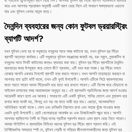
বা প্যাডেড স্ট্র্যাপযুক্ত ব্যাগ বেছে নিন। আপনার ফুটবল ড্র স্ট্রিং ব্যাগটি সঠিকভাবে ব্যবহার
করে এবং আপনার প্রয়োজন অনুযায়ী একটি ব্যাগ বেছে নিলে এই সাধারণ সমস্যাগুলো এড়ানো
যায় এবং ফুটবল খেলার আনন্দ বাড়ে।
দৈনন্দিন ব্যবহারের জন্য কোন ফুটবল ড্রয়ারস্ট্রিং
ব্যাগটি আদর্শ?
যখন ফুটবল খেলা হয় বা শুধুমাত্র বন্ধুদের সাথে সময় কাটানো হয়, তখন ফুটবল ড্র স্ট্রিং
ব্যাগটি অত্যন্ত কার্যকর। এটি শুধুমাত্র ফুটবল সরঞ্জামের জন্যই নয়, বরং স্কুল, প্র্যাকটিস বা
বন্ধুদের সাথে দিনটি কাটানোর জন্যও ব্যবহার করা যায়। ফুটবল ড্র স্ট্রিং ব্যাগটিকে দৈনন্দিন
ব্যবহারের জন্য উপযুক্ত করে তোলে কী? প্রথমত, এটি বহন করা সহজ। ড্র স্ট্রিং বলতে
বোঝায় আপনি একবার টানলেই ব্যাগটি বন্ধ করতে পারেন। যখন আপনি তাড়াহুড়ো করছেন বা
আপনার হাত দুটো ভর্তি থাকে, তখন এটি খুবই উপযোগী। আপনি এটিকে পিঠে ব্যাকপ্যাকের
মতো পরতে পারেন অথবা স্ট্রিংগুলি ধরে হাতে ধরে রাখতে পারেন। এটি বিশেষ করে দৌড়ানো বা
সাইকেল চালানোর সময় আরামদায়ক অনুভূত হয়। এই ব্যাগগুলি প্রতিদিনের জন্য আদর্শ হওয়ার
আরেকটি কারণ হলো এর আকার। সাধারণত এটি একটি ফুটবল, পানির বোতল এবং স্ন্যাকস ধরে
রাখার জন্য যথেষ্ট বড়, কিন্তু এত বড় নয় যাতে ভারী হয়ে যায়। এছাড়া, অনেকগুলিতে
অতিরিক্ত পকেট থাকে। ফোন এবং চাবিগুলি নিরাপদে রাখা এবং সহজে খুঁজে পাওয়ার জন্য
এগুলি খুবই উপযোগী। ছোট খেলোয়াড়রা আকর্ষক রং এবং ডিজাইনগুলি পছন্দ করে। আপনি
আপনার ব্যক্তিগত শৈলী বা প্রিয় দলের প্রতীক প্রদর্শন করতে এমন ব্যাগ বেছে নিতে পারেন।
আমরা স্টাইলিশ ও ব্যবহারিক বিভিন্ন ধরনের ফুটবল ড্র স্ট্রিং ব্যাগ প্রদান করি। এই
বৈশিষ্ট্যগুলির সমন্বয়ে স্পষ্ট যে, ফুটবল প্রেমী বা সক্রিয় জীবনযাপনকারীদের জন্য ফুটবল ড্র