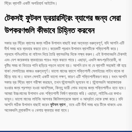
স্ট্রিং ব্যাগটি একটি অপরিহার্য আইটেম।
টেকসই ফুটবল ড্রয়ারস্ট্রিং ব্যাগের জন্য সেরা
উপকরণগুলি কীভাবে চিহ্নিত করবেন
সকার ড্র স্ট্রিং ব্যাগের জন্য সঠিক উপাদান বাছাই করা অত্যন্ত গুরুত্বপূর্ণ, যদি আপনি এটি
দীর্ঘ সময় ধরে ব্যবহার করতে চান। কয়েকটি প্রধান উপাদান ব্যাগটিকে শক্তিশালী করে।
প্রথমে পলিএস্টার বা নাইলন দিয়ে তৈরি ব্যাগগুলির দিকে লক্ষ্য করুন। এই উপাদানগুলি টেকসই
এবং বেশ কয়েকবার ব্যবহারের পরেও সহ্য করতে পারে। এছাড়া, এগুলি জল-প্রতিরোধী, যা
বৃষ্টির সময় বা ভিতরে পানি ছড়িয়ে পড়লে ভালো হয়। আপনি চান না যে ব্যাগটি সহজেই নষ্ট হয়ে
যাক! সেলাইয়ের কাজও গুরুত্বপূর্ণ। ভালো মানের ব্যাগে শক্তিশালী সেলাইয়ের লাইন থাকে যা
ছিঁড়ে যায় না। ডাবল সেলাই একটি ভালো লক্ষণ, কারণ এটি শক্তিশালীকরণ করে। যখন আপনি
সকার ড্র স্ট্রিং ব্যাগ পরীক্ষা করছেন, তখন স্ট্র্যাপগুলি ভুলবেন না। স্ট্র্যাপগুলি আরামদায়ক
হওয়ার জন্য প্রশস্ত হওয়া আবশ্যিক, কিন্তু ভারী লোড বহনের জন্য শক্তিশালীও হতে হবে।
আমরা উচ্চ-মানের উপাদান এবং শক্তিশালী নির্মাণ ব্যবহার করি। এছাড়া, লাইনিং-এর কথাও
ভাবুন। ভালো মানের লাইনিং আপনার জিনিসপত্রকে ময়লা ও আর্দ্রতা থেকে রক্ষা করে। যদি
আপনি সঠিক উপাদান বাছাই করেন
ফুটবল ব্যাগ
, তবে এটি দীর্ঘ সময় ধরে টিকে থাকবে এবং
অনেকগুলি প্র্যাকটিস ও খেলায় ব্যবহার করা যাবে।