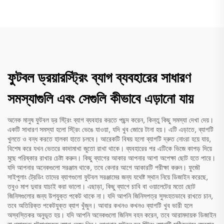
ফুটবল ড্রয়ারস্ট্রিং ব্যাগ ব্যবহারের সাধারণ
সমস্যাগুলি এবং সেগুলি কীভাবে এড়ানো যায়
অনেক মানুষ ফুটবল ড্র স্ট্রিং ব্যাগ ব্যবহার করতে পছন্দ করেন, কিন্তু কিছু সমস্যা দেখা দেয়।
একটি সাধারণ সমস্যা হলো স্ট্রিং ভেঙে যাওয়া, যদি খুব জোরে টানা হয়। এটি এড়াতে, ব্যাগটি
খুলতে ও বন্ধ করতে হালকা হাতে চলবে। আরেকটি বিষয় হলো ব্যাগটি দ্রুত নোংরা হয়ে যায়,
বিশেষ করে যখন ভেতরে কাদামাখা জুতো রাখা থাকে। ব্যবহারের পর এটিকে ভিজে কাপড় দিয়ে
মুছে পরিষ্কার রাখার চেষ্টা করুন। কিছু ব্যাগের আকার আপনার আশা অপেক্ষা ছোট হতে পারে।
যদি আপনার অনেকগুলো সরঞ্জাম থাকে, তবে কেনার আগে আকারটি পরীক্ষা করুন। ফুজৌ
সাইপুলাং ট্রেডিং তাদের ব্যাগগুলো ফুটবল সরঞ্জামের জন্য যথেষ্ট স্থান নিয়ে ডিজাইন করেছে,
তবুও মাপ দুবার যাচাই করা ভালো। এছাড়া, কিছু ব্যাগে চাবি বা ওয়ালেটের মতো ছোট
জিনিসগুলোর জন্য উপযুক্ত পকেট থাকে না। যদি আপনি জিনিসপত্র সুসংহতভাবে রাখতে চান,
তবে অতিরিক্ত পকেটযুক্ত ব্যাগ খুঁজুন। আবার কখনও কখনও ব্যাগটি খুব ভারী হলে
অস্বস্তিকর অনুভূত হয়। যদি আপনি অনেকগুলো জিনিস বহন করেন, তবে আরামদায়ক ডিজাইন