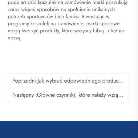
popularności koszulek na zamówienie marki poszukują
coraz więcej sposobów na spełnienie unikalnych
potrzeb sportowców i ich fanów. Inwestując w
programy koszulek na zamówienie, marki sportowe
mogą tworzyć produkty, które wszyscy lubią i chętnie
noszą.
Poprzedni:
Jak wybrać odpowiedniego producenta niestandardowych koszulek drużynowych dla swojej marki
Następny :
Główne czynniki, które należy wziąć pod uwagę przy zamawianiu niestandardowych koszulek piłkarskich