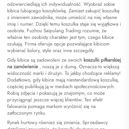
odzwierciedlają ich indywidualność. Wyobraź sobie
kibica lubiącego koszykówkę. Zamiast zakupić koszulkę
z imieniem zawodnika, może umieścić na niej własne
imię i numer. Dzięki temu koszulka staje się wyjątkowa i
osobista. Fuzhou Saipulang Trading rozumie, że
właśnie ten osobisty charakter jest tym, czego kibice
szukają. Firma oferuje opcje pozwalające kibicom
wybierać kolory, style oraz inne szczegóły.
Gdy kibice są zadowoleni ze swoich
koszulki piłkarskiej
na zamówienie
, noszą je z dumą. Oznacza to większą
widoczność marki i drużyn. To jakby chodzące reklamy!
Dodatkowo, gdy kibice mają niestandardową koszulkę,
częściej publikują ją w mediach społecznościowych.
Robią zdjęcia i pokazują je znajomym, co może
przyciągnąć jeszcze więcej klientów. Ten efekt
falowania pomaga markom wyróżnić się na
zatłoczonym rynku.
Rynek hurtowy również się zmienia. Sprzedawcy
detaliczni zauważają, że koszulki drużynowe na