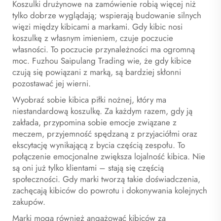
Koszulki drużynowe na zamówienie robią więcej niż
tylko dobrze wyglądają; wspierają budowanie silnych
więzi między kibicami a markami. Gdy kibic nosi
koszulkę z własnym imieniem, czuje poczucie
własności. To poczucie przynależności ma ogromną
moc. Fuzhou Saipulang Trading wie, że gdy kibice
czują się powiązani z marką, są bardziej skłonni
pozostawać jej wierni.
Wyobraź sobie kibica piłki nożnej, który ma
niestandardową koszulkę. Za każdym razem, gdy ją
zakłada, przypomina sobie emocje związane z
meczem, przyjemność spędzaną z przyjaciółmi oraz
ekscytację wynikającą z bycia częścią zespołu. To
połączenie emocjonalne zwiększa lojalność kibica. Nie
są oni już tylko klientami – stają się częścią
społeczności. Gdy marki tworzą takie doświadczenia,
zachęcają kibiców do powrotu i dokonywania kolejnych
zakupów.
Marki mogą również angażować kibiców za