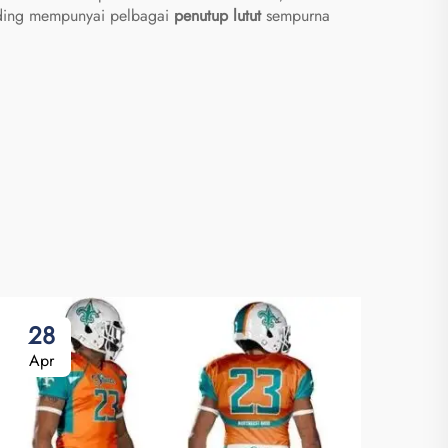
rading mempunyai pelbagai
penutup lutut
sempurna
28
0
Apr
Ma