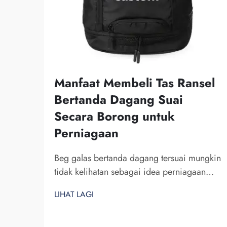
Manfaat Membeli Tas Ransel
Bertanda Dagang Suai
Secara Borong untuk
Perniagaan
Beg galas bertanda dagang tersuai mungkin
tidak kelihatan sebagai idea perniagaan
terbaik. Namun, beg ini pasti membantu
LIHAT LAGI
anda menonjol di kalangan pesaing.
Fuzhou Saipulang Trading ialah sebuah
syarikat yang membuat pesanan borong