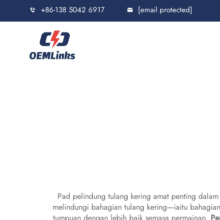
+86-138 5042 6917
[email protected]
Pad pelindung tulang kering amat penting dalam
melindungi bahagian tulang kering—iaitu bahagia
tumpuan dengan lebih baik semasa permainan.
Pe