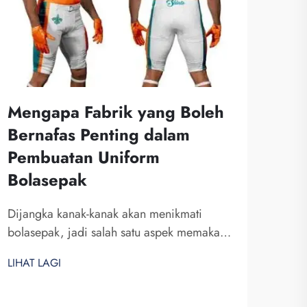
Mengapa Fabrik yang Boleh
Bernafas Penting dalam
Pembuatan Uniform
Pen
Bolasepak
Jer
Kel
Dijangka kanak-kanak akan menikmati
bolasepak, jadi salah satu aspek memakai
Penc
uniform ialah ia harus terasa selesa. Apa
kema
LIHAT LAGI
yang saya anggap penting mengenai bahan
ters
yang digunakan untuk uniform ini ialah
LIHA
kera
keluwesan udaranya, Fuzhou Saipulang