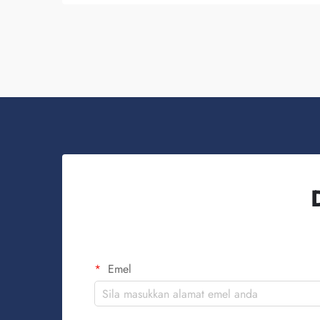
beg-beg tersebut dan menyediakannya bagi
tujuan meningkatkan kesedaran jenama.
Anda tahu, apabila ...
Emel