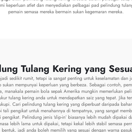
i keperluan atlet dan menyediakan pelbagai pad pelindung tulang
pemain semasa mereka bermain sukan kegemaran mereka.
dung Tulang Kering yang Sesu
adi sedikit rumit, tetapi ia sangat penting untuk keselamatan dan
p sukan mempunyai keperluan yang berbeza. Sebagai contoh, pema
a, manakala pemain bola sepak Amerika mungkin memerlukan pelin
ur tulang kering anda untuk mendapatkan saiz yang tepat. Jika ter
cukupi. Cari pelindung tulang kering yang diperbuat daripada baha
 tali pengikat untuk menahannya di tempatnya, yang sangat memb
ali pengikat. Pelindung jenis ‘slip-in’ biasanya lebih mudah dipaka
asa lebih lama untuk dipakai, tetapi kekal lebih stabil semasa pe
 bentuk, jadi anda boleh memilih yang sesuai dengan warna pasuka