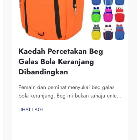
Kaedah Percetakan Beg
Galas Bola Keranjang
Dibandingkan
Pemain dan peminat menyukai beg galas
bola keranjang. Beg ini bukan sahaja untuk
membawa peralatan bola keranjang, tetapi
LIHAT LAGI
juga untuk mempamerkan semangat
pasukan dan individualiti. Di Fuzhou
Saipulang Trading, kami memahami
keperluan akan beg galas yang menarik