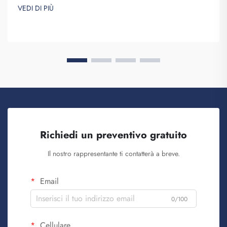
Saipulang Trading è un'azienda che effettua ordini all'ingrosso
VEDI DI PIÙ
di questi zaini e li fornisce allo scopo di creare consapevolezza
del marchio. Sapete, quando ...
Richiedi un preventivo gratuito
Il nostro rappresentante ti contatterà a breve.
Email
0/100
Cellulare