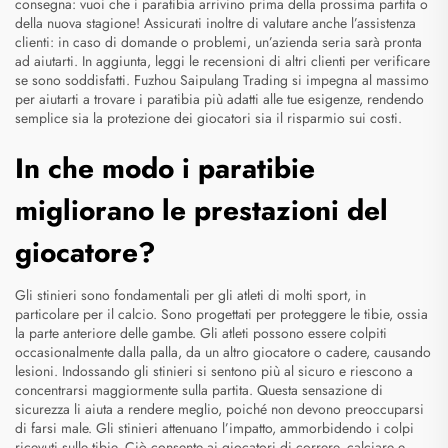
consegna: vuoi che i paratibia arrivino prima della prossima partita o
della nuova stagione! Assicurati inoltre di valutare anche l’assistenza
clienti: in caso di domande o problemi, un’azienda seria sarà pronta
ad aiutarti. In aggiunta, leggi le recensioni di altri clienti per verificare
se sono soddisfatti. Fuzhou Saipulang Trading si impegna al massimo
per aiutarti a trovare i paratibia più adatti alle tue esigenze, rendendo
semplice sia la protezione dei giocatori sia il risparmio sui costi.
In che modo i paratibie
migliorano le prestazioni del
giocatore?
Gli stinieri sono fondamentali per gli atleti di molti sport, in
particolare per il calcio. Sono progettati per proteggere le tibie, ossia
la parte anteriore delle gambe. Gli atleti possono essere colpiti
occasionalmente dalla palla, da un altro giocatore o cadere, causando
lesioni. Indossando gli stinieri si sentono più al sicuro e riescono a
concentrarsi maggiormente sulla partita. Questa sensazione di
sicurezza li aiuta a rendere meglio, poiché non devono preoccuparsi
di farsi male. Gli stinieri attenuano l’impatto, ammorbidendo i colpi
ricevuti sulle tibie. Ciò consente ai giocatori di correre, calciare e