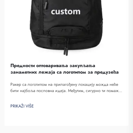
Предности оптоваривања закупљања
занаметних лежаја са логотипом за предузећа
Ракер са логотипом на прилагођену локацију можда неће
бити најбоља пословна идеја. Међутим, сигурно ти помаже
да се истакнеш. Фуџоу Саипуланг Трејдинг је компанија
која их наплаћује и обезбеђује у сврху стварања свести о
PRIKAŽI VIŠE
бренду. Знаш, када...