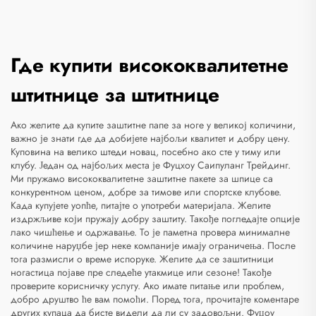
Где купити висококвалитетне
штитнице за штитнице
Ако желите да купите заштитне папе за ноге у великој количини,
важно је знати где да добијете најбољи квалитет и добру цену.
Куповина на велико штеди новац, посебно ако сте у тиму или
клубу. Један од најбољих места је Фуцхоу Саипуланг Трейдинг.
Ми пружамо висококвалитетне заштитне пакете за шпице са
конкурентном ценом, добре за тимове или спортске клубове.
Када купујете уопће, питајте о употреби материјала. Желите
издржљиве који пружају добру заштиту. Такође погледајте опције
лако чишћење и одржавање. То је паметна провера минималне
количине наруџбе јер неке компаније имају ограничења. После
тога размисли о време испоруке. Желите да се заштитници
ногастица појаве пре следеће утакмице или сезоне! Такође
проверите корисничку услугу. Ако имате питање или проблем,
добро друштво ће вам помоћи. Поред тога, прочитајте коментаре
других купаца да бисте видели да ли су задовољни. Фуџоу