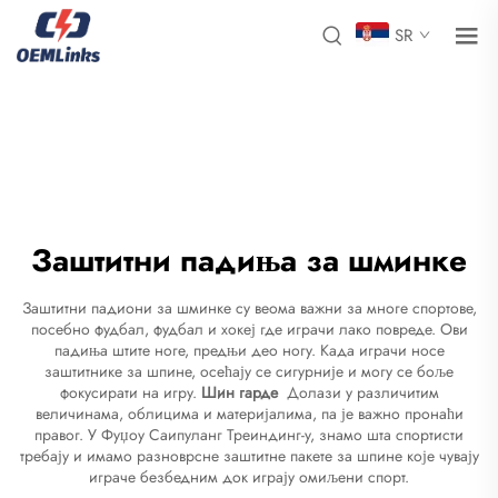
SR
Заштитни падиња за шминке
Заштитни падиони за шминке су веома важни за многе спортове,
посебно фудбал, фудбал и хокеј где играчи лако повреде. Ови
падиња штите ноге, предњи део ногу. Када играчи носе
заштитнике за шпине, осећају се сигурније и могу се боље
фокусирати на игру.
Шин гарде
Долази у различитим
величинама, облицима и материјалима, па је важно пронаћи
правог. У Фуџоу Саипуланг Треиндинг-у, знамо шта спортисти
требају и имамо разноврсне заштитне пакете за шпине које чувају
играче безбедним док играју омиљени спорт.