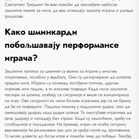
Саипуланг Трејдинг ће вам помоћи да пронађете најбоље
заштитне пакете за ноге, да вам олакшају заштиту играча и уштеде
трошкове.
Како шминкарди
побољшавају перформансе
играча?
Заштитни папиња за шминке су важна за играче у многим
спортовима, посебно у фудбалу. Они су дизајнирани да штијепе
предње ноге. Играчи су понекад погођени топлом, другим
играчем или падом, а то изазива повреде. Када носе заштитне
пастире за шпиње, осећају се сигурније и више се концентришу
на игру. Ова сигурност их чини бољим играчима јер се не брину
да ће се повредити. Падиња помажу у подуштини удара, тако да
омекшавају ударац када удари шпице. То омогућава играчима да
трче, ударају и нападају без страха. Када су заштићени, крећу се
слободније и поузданије. На пример, играч се осећа сигурно,
вероватније ће ризиковати као што је крађа лопте од противника.
То може довести до боље игре и помоћи тиму да победи. Такође,