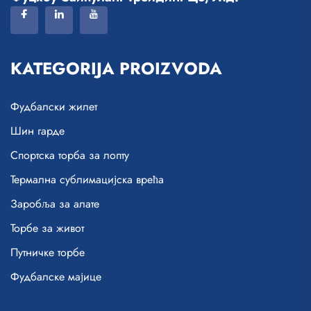
KATEGORIJA PROIZVODA
Фудбалски жилет
Шин гарде
Спортска торба за лопту
Термална сублимацијска врећа
Заробља за алате
Торбе за живот
Путничке торбе
Фудбалске мајице