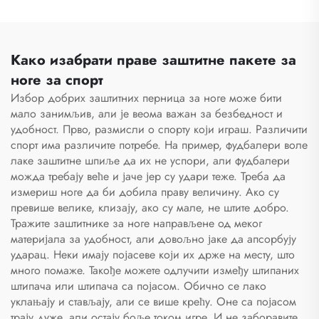
Како изабрати праве заштитне пакете за
ноге за спорт
Избор добрих заштитних перница за ноге може бити
мало занимљив, али је веома важан за безбедност и
удобност. Прво, размисли о спорту који играш. Различити
спорт има различите потребе. На пример, фудбалери воле
лаке заштитне шпиље да их не успори, али фудбалери
можда требају веће и јаче јер су удари теже. Треба да
измериш ноге да би добила праву величину. Ако су
превише велике, клизају, ако су мале, не штите добро.
Тражите заштитнике за ноге направљене од меког
материјала за удобност, али довољно јаке да апсорбују
ударац. Неки имају појасеве који их држе на месту, што
много помаже. Такође можете одлучити између штипаних
штипача или штипача са појасом. Обично се лако
уклањају и стављају, али се више крећу. Оне са појасом
трају дуже, али остају боље током игре. И не заборавите