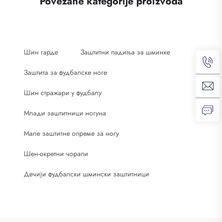
Povezane kategorije proizvoda
Шин гарде
Заштитни падиња за шминке
Заштита за фудбалске ноге
Шин стражари у фудбалу
Млади заштитници ногуна
Мале заштитне опреме за ногу
Шен-окретни чорапи
Дечији фудбалски шмински заштитници