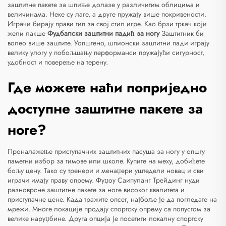
заштитне пакете за шпиње долазе у различитим облицима и
величинама. Неке су лаге, а друге пружају више покривености.
Играчи бирају прави тип за свој стил игре. Као брзи тркач који
жели лакше
Фудбалски заштитни падић за ногу
Заштитник би
волео више заштите. Уопштено, шпионски заштитни пади играју
велику улогу у побољшању перформанси пружајући сигурност,
удобност и поверење на терену.
Где можете наћи поприједно
доступне заштитне пакете за
ноге?
Проналажење приступачних заштитних пасуша за ногу у општу
паметни избор за тимове или школе. Купите на меху, добићете
бољу цену. Тако су тренери и менаџери уштедели новац и сви
играчи имају праву опрему. Фуџоу Саипуланг Трейдинг нуди
разноврсне заштитне пакете за ноге високог квалитета и
приступачне цене. Када тражите опсег, најбоље је да погледате на
мрежи. Многе локације продају спортску опрему са попустом за
велике наруџбине. Друга опција је посетити локалну спортску