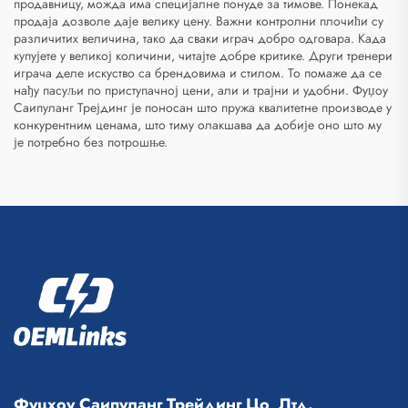
продавницу, можда има специјалне понуде за тимове. Понекад
продаја дозволе даје велику цену. Важни контролни плочићи су
различитих величина, тако да сваки играч добро одговара. Када
купујете у великој количини, читајте добре критике. Други тренери
играча деле искуство са брендовима и стилом. То помаже да се
нађу пасуљи по приступачној цени, али и трајни и удобни. Фуџоу
Саипуланг Трејдинг је поносан што пружа квалитетне производе у
конкурентним ценама, што тиму олакшава да добије оно што му
је потребно без потрошње.
Фуцхоу Саипуланг Трейдинг Цо, Лтд.