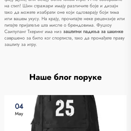
на стил! Шин стражари имају различите боје и дизајн
тако да можете изабрати оне који одговарају боји тима
или вашем укусу. На крају, прочитајте неке рецензије или
питајте пријатеље шта мисле о брендовима. Фуцхоу
Саипуланг Тхеринг има низ
заштитни падиња за шминке
савршено за било ког спортиста, тако да пронађете праву
заштиту за игру.
Наше блог поруке
04
May