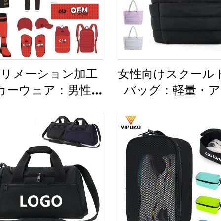
リメーション加工
女性向けスクール
カーウェア：男性用
バッグ：軽量・ア
用サッカージャージ
ドア・レジャー・
ト、カスタムフッ
最適なトートバッ
ールスポーツウェ
らかめのハンド
サッカーチームユ
グ、オフィスレ
ニフォーム
向け防水ポリエ
製トートバッ