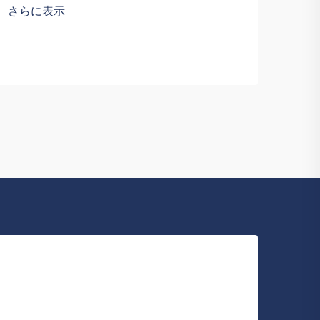
昇華
さらに表示
なります。私がこれらのユニフォームに
ージ
使用される素材において特に重視してい
す。
るのは、その通気性です。福州賽普朗貿
さら
ー、
易有限公司…
ジャ
易有限
は、
カー
た目は