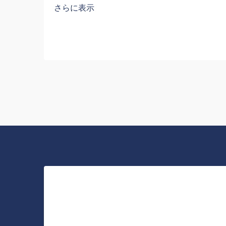
さらに表示
に他社との差別化を図るのに役立ちま
す。福州賽普朗貿易有限公司（Fuzhou
Saipulang Trading）は、この種のバック
パックを大量注文し、ブランド認知度向
上を目的として提供しています。ご存知
の通り、…