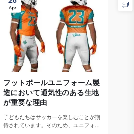
28
0
Apr
Ma
フットボールユニフォーム製
造において通気性のある生地
が重要な理由
カ
昇
子どもたちはサッカーを楽しむことが期
ト
待されています。そのため、ユニフォー
ムを着用する際の快適さも重要な要素と