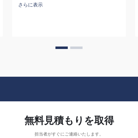
さらに表示
名を多数の個人の目に触れさせることが
できることの重要性は、過小評価できま
せん。このバックパックを背負って歩く
人がいるたびに…
無料見積もりを取得
担当者がすぐにご連絡いたします。