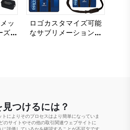
きメッ
ロゴカスタマイズ可能
ーズバ
なサブリメーション加
メー
工バックパック、スク
バッ
ール用・スイミング用
パッ
ドローストリングバッ
トド
グ、防水バスケットボ
ツ向け
ール・サッカー用スポー
（メン
ツセットバッグ、トラ
ベルシューズバッグ
を見つけるには？
ットによりそのプロセスはより簡単になっていま
などのサイトやその他の取引関連ウェブサイトに
うに評価しているかを確認することが不可欠です。