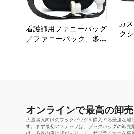
カス
看護師用ファニーバッグ
クシ
／ファニーパック、多機
パッ
能コンパートメント付
ッグ
きポーチ・ケース、医療
シュ
用ファニーパック（ジ
きデ
ッパー付）、看護師用オ
ーガナイザーバッグ、
医療関係者向け看護師バ
ッグ
オンラインで最高の卸売
大量購入向けのブックバッグを購入する最適な場
す。まず最初のステップは、ブックバッグの卸売販
は、多数の選択肢があります。サプライヤーを選