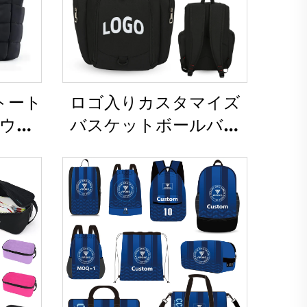
トート
ロゴ入りカスタマイズ
ウト
バスケットボールバッ
旅行に
クパック、スポーツチ
グ、柔
ーム向け防水・カジュア
バッ
ルタイプのスポーツ・
ディー
スクール用サーマルサ
ステル
ブリメーションバッグ
グ
（フットボール・バス
ケットボール対応）