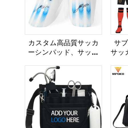
カスタム高品質サッカ
サブ
ーシンパッド、サッカ
サッ
ー用スインガード、レ
練習
ッグプロテクター、シ
セッ
ンガード、フットボー
トボ
ル・サッカー用スイン
ア、
ガード