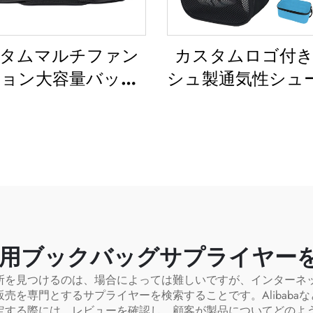
タムマルチファン
カスタムロゴ付
ョン大容量バック
シュ製通気性シュ
ク スポーツジムバ
ッグ、防水サブリ
 女性・男性用 防水
ションシューズ
ーズ収納スペース付
グ、収納・防塵用
ュファルトラベル
ク、ジム・アウ
バッグ
ア・旅行・スポー
シューズバッグ
ズ）
用ブックバッグサプライヤー
所を見つけるのは、場合によっては難しいですが、インターネ
売を専門とするサプライヤーを検索することです。Alibaba
定する際には、レビューを確認し、顧客が製品についてどのよ