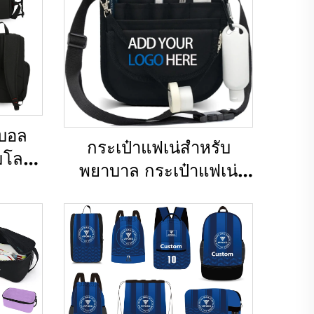
ตบอล
กระเป๋าแฟเน่สำหรับ
โลโก้
พยาบาล กระเป๋าแฟเน่
ีมกีฬา
แบบมีหลายช่องเก็บของ
บลำลอง
กระเป๋าทรงกล่องพร้อมซิป
 ใช้
กระเป๋าแฟเน่สำหรับงาน
ับลิเม
ด้านการแพทย์ กระเป๋าจัด
ภูมิ
ระเบียบอุปกรณ์สำหรับ
ละ
พยาบาล กระเป๋าพยาบาล