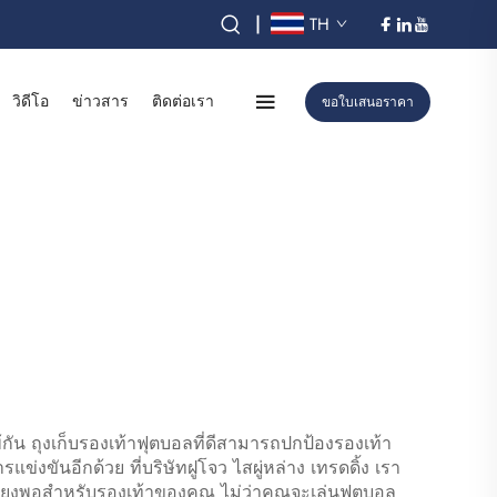
|
TH
วิดีโอ
ข่าวสาร
ติดต่อเรา
ขอใบเสนอราคา
ัน ถุงเก็บรองเท้าฟุตบอลที่ดีสามารถปกป้องรองเท้า
ันอีกด้วย ที่บริษัทฝูโจว ไสผู่หล่าง เทรดดิ้ง เรา
เพียงพอสำหรับรองเท้าของคุณ ไม่ว่าคุณจะเล่นฟุตบอล