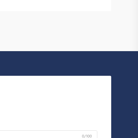
สามารถส่งผลต่อเกมได้อย่างไร การสวมใส่
การต
ชุดฟุตบอลที่ยอดเยี่ยมสามารถเสริมสร้าง
รอบค
พลังให้แก่ผู้เล่นได้มากขึ้น ชุดประจำทีม...
0/100