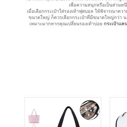
เพื่อความสนุกหรือเป็นส่วนห
เมื่อเลือกกระเป๋าใส่รองเท้าฟุตบอล ให้พิจารณาควา
ขนาดใหญ่ ก็ควรเลือกกระเป๋าที่มีขนาดใหญ่กว่า นอก
เหมาะมากหากคุณเปลี่ยนรองเท้าบ่อย
กระเป๋าแค