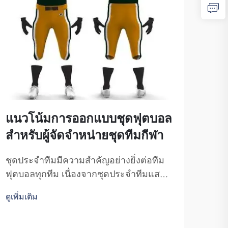
แนวโน้มการออกแบบชุดฟุตบอล
สิ่
สำหรับผู้จัดจำหน่ายชุดทีมกีฬา
จัด
ชุดประจำทีมมีความสำคัญอย่างยิ่งต่อทีม
การเ
ฟุตบอลทุกทีม เนื่องจากชุดประจำทีมแสดง
ปรับ
ถึงจิตวิญญาณของทีมและเป็นสิ่งที่รวม
ยิ่ง 
ดูเพิ่มเติม
ดูเพิ่
สมาชิกในทีมเข้าด้วยกัน ที่ฝูโจว ไสปู่หลาง
ของค
เทรดดิ้ง เราเข้าใจดีว่าการออกแบบ
สำหร