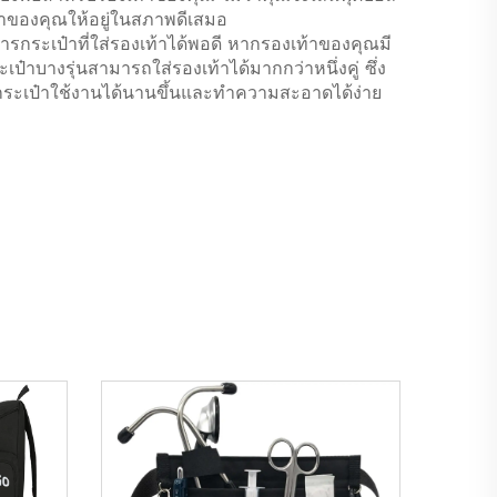
้าของคุณให้อยู่ในสภาพดีเสมอ
ารกระเป๋าที่ใส่รองเท้าได้พอดี หากรองเท้าของคุณมี
๋าบางรุ่นสามารถใส่รองเท้าได้มากกว่าหนึ่งคู่ ซึ่ง
ห้กระเป๋าใช้งานได้นานขึ้นและทำความสะอาดได้ง่าย