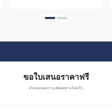
จำนวนมากนั้นไม่อาจประเมินค่าต่ำเกินไป
ได้ ทุกครั้งที่ผู้คนที่กำลังสะพายกระเป๋าเป้
ของคุณไว้บนหลัง...
ขอใบเสนอราคาฟรี
ตัวแทนของเราจะติดต่อท่านโดยเร็ว