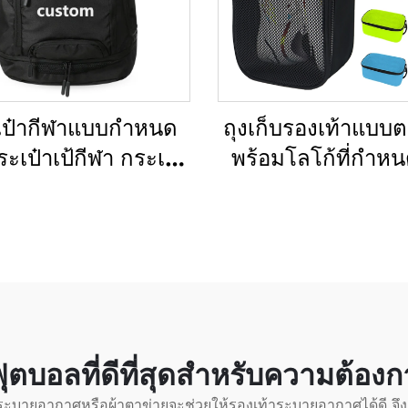
บาสเกตบอล
เป๋ากีฬาแบบกำหนด
ถุงเก็บรองเท้าแบบต
ระเป๋าเป้กีฬา กระเป๋า
พร้อมโลโก้ที่กำห
รียน กระเป๋าเดินทาง
ระบายอากาศได้ดี ก
๋าเป้เดินป่า กระเป๋า
ใช้เทคนิคการพิมพ์ซ
าสเกตบอล ฟุตบอล ซอ
ชัน สำหรับเก็บรอง
อร์ กระเป๋าเทนนิส
ป้องกันฝุ่น ใช้ใน
ะเป๋าบาสเกตบอล
กิจกรรมกลางแจ้ง ก
ทาง และกีฬา สำห
ผู้ชาย
าฟุตบอลที่ดีที่สุดสำหรับความต้อ
รูระบายอากาศหรือผ้าตาข่ายจะช่วยให้รองเท้าระบายอากาศได้ดี จึงล