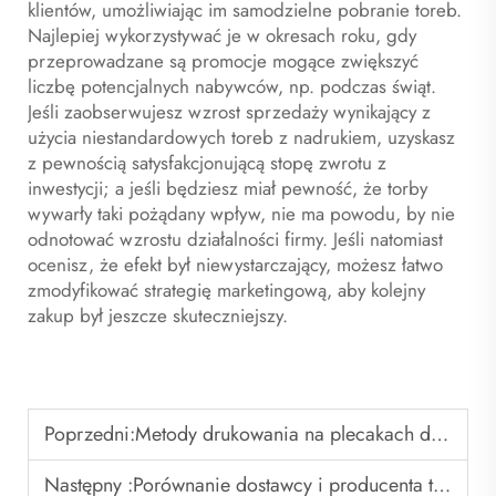
klientów, umożliwiając im samodzielne pobranie toreb.
Najlepiej wykorzystywać je w okresach roku, gdy
przeprowadzane są promocje mogące zwiększyć
liczbę potencjalnych nabywców, np. podczas świąt.
Jeśli zaobserwujesz wzrost sprzedaży wynikający z
użycia niestandardowych toreb z nadrukiem, uzyskasz
z pewnością satysfakcjonującą stopę zwrotu z
inwestycji; a jeśli będziesz miał pewność, że torby
wywarły taki pożądany wpływ, nie ma powodu, by nie
odnotować wzrostu działalności firmy. Jeśli natomiast
ocenisz, że efekt był niewystarczający, możesz łatwo
zmodyfikować strategię marketingową, aby kolejny
zakup był jeszcze skuteczniejszy.
Poprzedni:
Metody drukowania na plecakach do koszykówki w porównaniu
Następny :
Porównanie dostawcy i producenta torb typu duffle