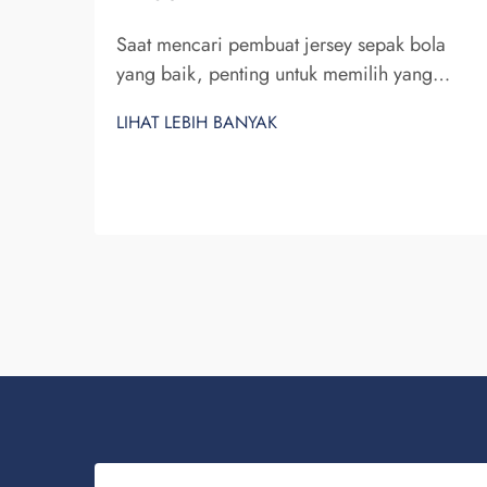
Saat mencari pembuat jersey sepak bola
yang baik, penting untuk memilih yang
tepat. Anda menginginkan perusahaan yang
LIHAT LEBIH BANYAK
dapat diandalkan dan mampu memproduksi
jersey berkualitas tinggi. Fuzhou Saipulang
Trading merupakan salah satu pilihan
terbaik. Mereka mengkhususkan diri dalam
pembuatan jersey sepak bola yang...