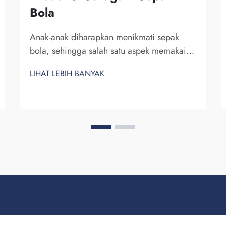
Bola
Anak-anak diharapkan menikmati sepak
bola, sehingga salah satu aspek memakai
seragam adalah kenyamanannya. Menurut
LIHAT LEBIH BANYAK
saya, hal penting mengenai bahan yang
digunakan untuk seragam ini adalah
sifatnya yang bernapas, Fuzhou Saipulang
Trading...