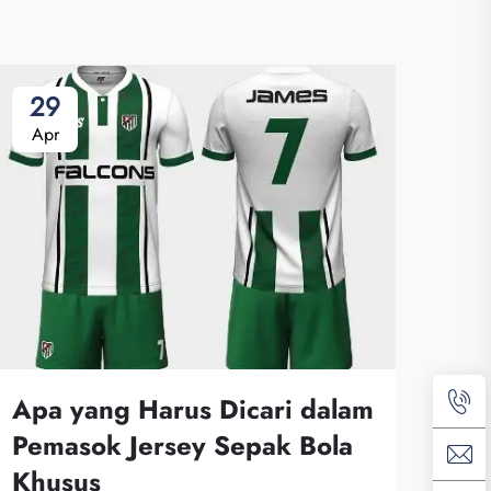
29
0
Apr
Ma
Apa yang Harus Dicari dalam
Pemasok Jersey Sepak Bola
Khusus
Pen