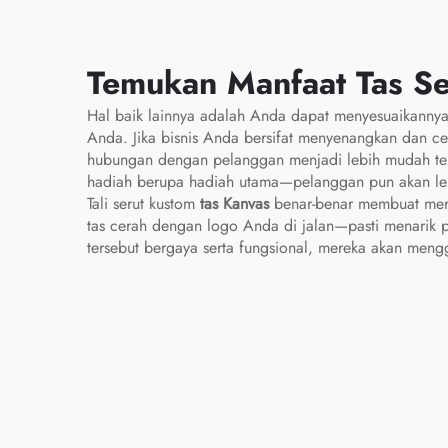
Basket dan Sepak Bola,
Tas Perjalanan untuk
Sepatu
Temukan Manfaat Tas Se
Hal baik lainnya adalah Anda dapat menyesuaikannya
Anda. Jika bisnis Anda bersifat menyenangkan dan cer
hubungan dengan pelanggan menjadi lebih mudah terjal
hadiah berupa hadiah utama—pelanggan pun akan l
Tali serut kustom
tas Kanvas
benar-benar membuat mere
tas cerah dengan logo Anda di jalan—pasti menarik pe
tersebut bergaya serta fungsional, mereka akan mengg