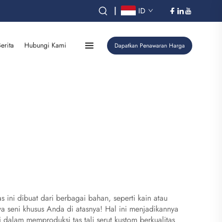
|
ID
erita
Hubungi Kami
Dapatkan Penawaran Harga
ini dibuat dari berbagai bahan, seperti kain atau
ya seni khusus Anda di atasnya! Hal ini menjadikannya
 dalam memproduksi tas tali serut kustom berkualitas