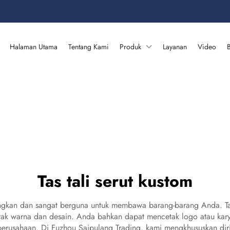
Halaman Utama
Tentang Kami
Produk
Layanan
Video
B
Tas tali serut kustom
angkan dan sangat berguna untuk membawa barang-barang Anda. Tas 
anyak warna dan desain. Anda bahkan dapat mencetak logo atau kar
perusahaan. Di Fuzhou Saipulang Trading, kami mengkhususkan diri