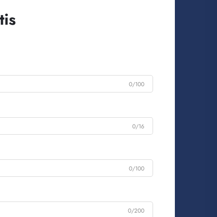
is
0/100
0/16
0/100
0/200