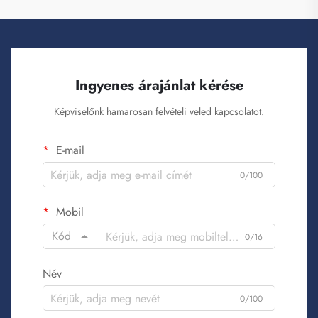
Ingyenes árajánlat kérése
Képviselőnk hamarosan felvételi veled kapcsolatot.
E-mail
0/100
Mobil
Kód
0/16
Név
0/100