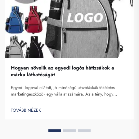
Hogyan növelik az egyedi logós hátizsákok a
márka láthatóságát
Egyedi logóval ellátott, jó minőségű utazótáskák tökéletes
marketingeszközök egy vállalat számára. Az a tény, hogy
márkanevét több személy előtt is bemutathatja, nem
hangsúlyozható elég erősen. Minden egyes alkalommal, amikor
TOVÁBB NÉZEK
az illető a hátán viseli az Ön utazótáskáját...