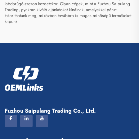
labdarúgó-szezon kezdetekor. Olyan cégek, mint a Fuzhou Saipulang
Trading, gyakran kiváló ajánlatokat kínálnak, amelyekkel pénzt
takaríthatunk meg, miközben továbbra is magas minőségű termékeket
kapunk.
Fuzhou Saipulang Trading Co., Ltd.