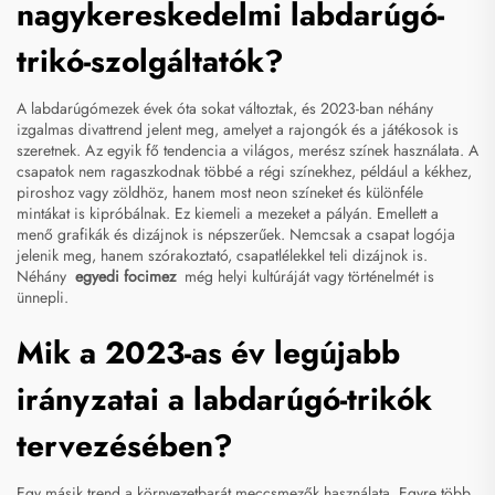
nagykereskedelmi labdarúgó-
trikó-szolgáltatók?
A labdarúgómezek évek óta sokat változtak, és 2023-ban néhány
izgalmas divattrend jelent meg, amelyet a rajongók és a játékosok is
szeretnek. Az egyik fő tendencia a világos, merész színek használata. A
csapatok nem ragaszkodnak többé a régi színekhez, például a kékhez,
piroshoz vagy zöldhöz, hanem most neon színeket és különféle
mintákat is kipróbálnak. Ez kiemeli a mezeket a pályán. Emellett a
menő grafikák és dizájnok is népszerűek. Nemcsak a csapat logója
jelenik meg, hanem szórakoztató, csapatlélekkel teli dizájnok is.
Néhány
egyedi focimez
még helyi kultúráját vagy történelmét is
ünnepli.
Mik a 2023-as év legújabb
irányzatai a labdarúgó-trikók
tervezésében?
Egy másik trend a környezetbarát meccsmezők használata. Egyre több