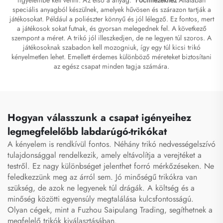
speciális anyagból készülnek, amelyek hűvösen és szárazon tartják a
játékosokat. Például a poliészter könnyű és jól lélegző. Ez fontos, mert
a játékosok sokat futnak, és gyorsan melegednek fel. A következő
szempont a méret. A trikó jól illeszkedjen, de ne legyen túl szoros. A
játékosoknak szabadon kell mozogniuk, így egy túl kicsi trikó
kényelmetlen lehet. Emellett érdemes különböző méreteket biztosítani
az egész csapat minden tagja számára.
Hogyan válasszunk a csapat igényeihez
legmegfelelőbb labdarúgó-trikókat
A kényelem is rendkívül fontos. Néhány trikó nedvességelszívó
tulajdonsággal rendelkezik, amely eltávolítja a verejtéket a
testről. Ez nagy különbséget jelenthet forró mérkőzéseken. Ne
feledkezzünk meg az árról sem. Jó minőségű trikókra van
szükség, de azok ne legyenek túl drágák. A költség és a
minőség közötti egyensúly megtalálása kulcsfontosságú.
Olyan cégek, mint a Fuzhou Saipulang Trading, segíthetnek a
megfelelő trikók kiválasztásában.