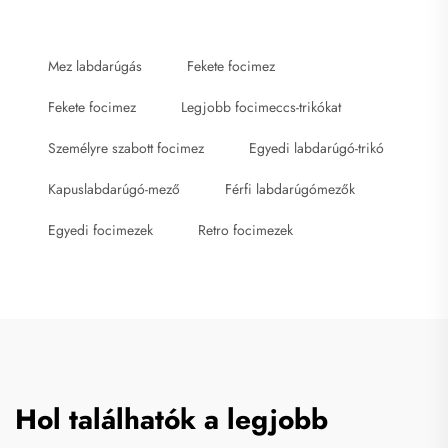
Mez labdarúgás
Fekete focimez
Fekete focimez
Legjobb focimeccs-trikókat
Személyre szabott focimez
Egyedi labdarúgó-trikó
Kapuslabdarúgó-mező
Férfi labdarúgómezők
Egyedi focimezek
Retro focimezek
Hol találhatók a legjobb