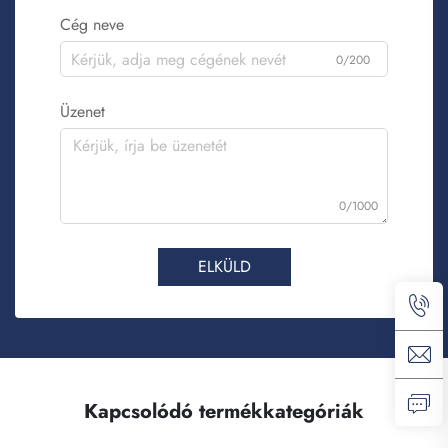
Cég neve
0/200
Üzenet
0/1000
ELKÜLD
Kapcsolódó termékkategóriák