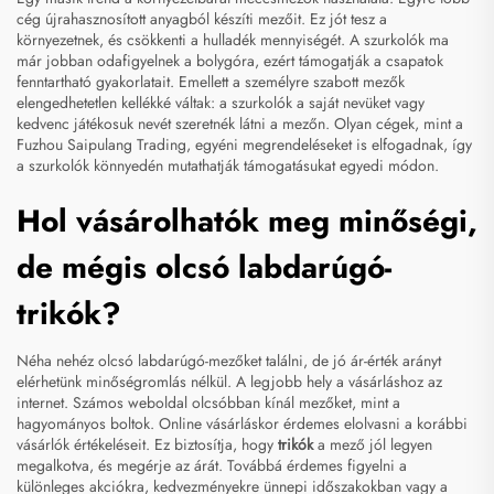
cég újrahasznosított anyagból készíti mezőit. Ez jót tesz a
környezetnek, és csökkenti a hulladék mennyiségét. A szurkolók ma
már jobban odafigyelnek a bolygóra, ezért támogatják a csapatok
fenntartható gyakorlatait. Emellett a személyre szabott mezők
elengedhetetlen kellékké váltak: a szurkolók a saját nevüket vagy
kedvenc játékosuk nevét szeretnék látni a mezőn. Olyan cégek, mint a
Fuzhou Saipulang Trading, egyéni megrendeléseket is elfogadnak, így
a szurkolók könnyedén mutathatják támogatásukat egyedi módon.
Hol vásárolhatók meg minőségi,
de mégis olcsó labdarúgó-
trikók?
Néha nehéz olcsó labdarúgó-mezőket találni, de jó ár-érték arányt
elérhetünk minőségromlás nélkül. A legjobb hely a vásárláshoz az
internet. Számos weboldal olcsóbban kínál mezőket, mint a
hagyományos boltok. Online vásárláskor érdemes elolvasni a korábbi
vásárlók értékeléseit. Ez biztosítja, hogy
trikók
a mező jól legyen
megalkotva, és megérje az árát. Továbbá érdemes figyelni a
különleges akciókra, kedvezményekre ünnepi időszakokban vagy a