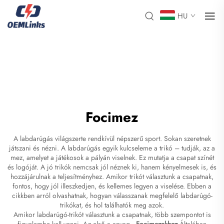
HU
Focimez
A labdarúgás világszerte rendkívül népszerű sport. Sokan szeretnek
játszani és nézni. A labdarúgás egyik kulcseleme a trikó – tudják, az a
mez, amelyet a játékosok a pályán viselnek. Ez mutatja a csapat színét
és logóját. A jó trikók nemcsak jól néznek ki, hanem kényelmesek is, és
hozzájárulnak a teljesítményhez. Amikor trikót választunk a csapatnak,
fontos, hogy jól illeszkedjen, és kellemes legyen a viselése. Ebben a
cikkben arról olvashatnak, hogyan válasszanak megfelelő labdarúgó-
trikókat, és hol találhatók meg azok.
Amikor labdarúgó-trikót választunk a csapatnak, több szempontot is
figyelembe kell venni. Az első a anyag.
Focimezekhez
Általában