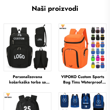
Naši proizvodi
Personalizovana
VIPOKO Custom Sports
košarkaška torba sa
Bag Tims Waterproof
logotipom Sportski tim
Basketball Backpack sa
Vodootporna sportivna
logotipom Casual
škola Termalna
Basketball Sports Bag
sublimacija Nogometna
Travel Basketball Bag
košarkaška torba