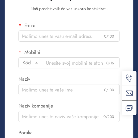
Naš predstavnik će vas uskoro kontaktirati.
E-mail
0/100
Mobilni
Kôd
0/16
Naziv
0/100
Naziv kompanije
0/200
Poruka