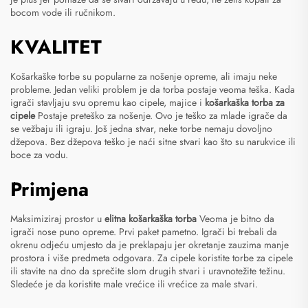
bocom vode ili ručnikom.
KVALITET
Košarkaške torbe su popularne za nošenje opreme, ali imaju neke
probleme. Jedan veliki problem je da torba postaje veoma teška. Kada
igrači stavljaju svu opremu kao cipele, majice i
košarkaška torba za
cipele
Postaje preteško za nošenje. Ovo je teško za mlade igrače da
se vežbaju ili igraju. Još jedna stvar, neke torbe nemaju dovoljno
džepova. Bez džepova teško je naći sitne stvari kao što su narukvice ili
boce za vodu.
Primjena
Maksimiziraj prostor u
elitna košarkaška torba
Veoma je bitno da
igrači nose puno opreme. Prvi paket pametno. Igrači bi trebali da
okrenu odjeću umjesto da je preklapaju jer okretanje zauzima manje
prostora i više predmeta odgovara. Za cipele koristite torbe za cipele
ili stavite na dno da sprečite slom drugih stvari i uravnotežite težinu.
Sledeće je da koristite male vrećice ili vrećice za male stvari.