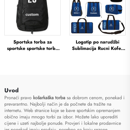
Sportska torba za
Logotip po narudžbi
sportske sportske torbe
Sublimacija Rucni Kofer
školske torbe putovanja
Škola Plivanje Novu torba
planinarenje torba
Vodoporna Košarka
košarkaška nogomet
Nogomet Sportski Set
nogometni torba tenis
Torba Putovanja Torba za
košarkaška torba
cipele
Uvod
Pronaći pravo
košarkaška torba
sa dobrom cenom, ponekad i
prevarantno. Najbolji način je da počnete da tražite na
internetu. Web stranice koje se bave sportskim opremanjem
obično imaju mnogo torbi za izbor. Možete lako uporediti
cijene i uzeti najbolje ponude. Provjeri i lokalne prodavnice
jer ponekad imaju prodaju, posebno na kraju sezone.