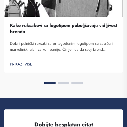
Kako ruksakovi sa logotipom poboljšavaju vidljivost
brenda
Dobri putnički ruksaki sa prilagođenim logotipom su savršeni
marketinški alati za kompaniju. Činjenica da svoj brend
dobijete pred više osoba ne može se potceniti. Svaki put kada
osoba koja nosi tvoj ranac na leđima...
PRIKAŽI VIŠE
Dobijte besplatan citat