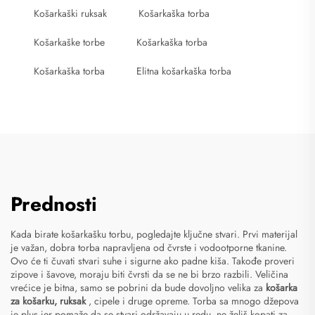
Košarkaški ruksak
Košarkaška torba
Košarkaške torbe
Košarkaška torba
Košarkaška torba
Elitna košarkaška torba
Prednosti
Kada birate košarkašku torbu, pogledajte ključne stvari. Prvi materijal
je važan, dobra torba napravljena od čvrste i vodootporne tkanine.
Ovo će ti čuvati stvari suhe i sigurne ako padne kiša. Takođe proveri
zipove i šavove, moraju biti čvrsti da se ne bi brzo razbili. Veličina
vrećice je bitna, samo se pobrini da bude dovoljno velika za
košarka
za košarku, ruksak
, cipele i druge opreme. Torba sa mnogo džepova
je plus jer pomaže da se stvari održavaju u redu, ne želiš kopati za