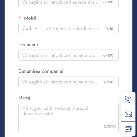
0/100
Mobil
Cod
0/16
Denumire
0/100
Denumirea companiei
0/200
Mesaj
0/1000