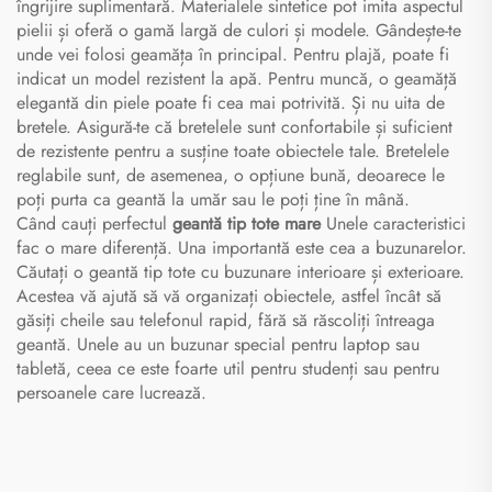
îngrijire suplimentară. Materialele sintetice pot imita aspectul
pielii și oferă o gamă largă de culori și modele. Gândește-te
unde vei folosi geamăța în principal. Pentru plajă, poate fi
indicat un model rezistent la apă. Pentru muncă, o geamăță
elegantă din piele poate fi cea mai potrivită. Și nu uita de
bretele. Asigură-te că bretelele sunt confortabile și suficient
de rezistente pentru a susține toate obiectele tale. Bretelele
reglabile sunt, de asemenea, o opțiune bună, deoarece le
poți purta ca geantă la umăr sau le poți ține în mână.
Când cauți perfectul
geantă tip tote mare
Unele caracteristici
fac o mare diferență. Una importantă este cea a buzunarelor.
Căutați o geantă tip tote cu buzunare interioare și exterioare.
Acestea vă ajută să vă organizați obiectele, astfel încât să
găsiți cheile sau telefonul rapid, fără să răscoliți întreaga
geantă. Unele au un buzunar special pentru laptop sau
tabletă, ceea ce este foarte util pentru studenți sau pentru
persoanele care lucrează.