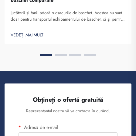
baschet comparate
Jucătorii și fanii adoră rucsacurile de baschet. Acestea nu sunt
doar pentru transportul echipamentului de baschet, ci și pentru
afișarea spiritului de echipă și al individualității. La Fuzhou
Saipulang Trading înțelegem nevoia de a avea un rucsac
VEDEȚI MAI MULT
atrăgător din punct de vedere estetic și durabil. Elemente
cheie...
Obțineți o ofertă gratuită
Reprezentantul nostru vă va contacta în curând.
Adresă de e-mail