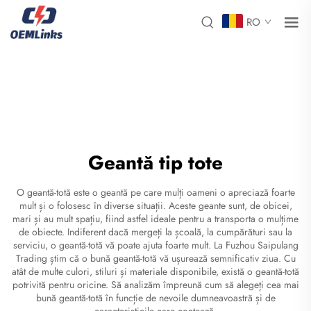
RO
Geantă tip tote
O geantă-totă este o geantă pe care mulți oameni o apreciază foarte
mult și o folosesc în diverse situații. Aceste geante sunt, de obicei,
mari și au mult spațiu, fiind astfel ideale pentru a transporta o mulțime
de obiecte. Indiferent dacă mergeți la școală, la cumpărături sau la
serviciu, o geantă-totă vă poate ajuta foarte mult. La Fuzhou Saipulang
Trading știm că o bună geantă-totă vă ușurează semnificativ ziua. Cu
atât de multe culori, stiluri și materiale disponibile, există o geantă-totă
potrivită pentru oricine. Să analizăm împreună cum să alegeți cea mai
bună geantă-totă în funcție de nevoile dumneavoastră și de
caracteristicile care contează.