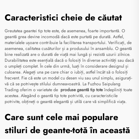
Caracteristici cheie de căutat
Greutatea geantei tip tote este, de asemenea, foarte importantă. O
geantă grea devine incomodă dacă este purtată pe durată. Astfel,
materialele ușoare contribuie la facilitarea transportului. Verificați, de
asemenea, calitatea cusăturilor și a produsului în ansamblu. O geantă
bine realizată are o durată de viață mai lungă și rezistă uzurii zilnice.
Durabilitatea este esențială dacă o folosiți în diverse activități sau dacă
o umpleți complet. În cele din urmă, luați în considerare designul și
culoarea. Alegeți una pe care chiar o iubiți, astfel încât să o folosiți
frecvent. Fie că este un model cu desen viu sau unul simplu, asigurați-
vă că se potrivește stilului dumneavoastră. La Fuzhou Saipulang
Trading oferim o varietate de
produse geantă tip tote
îndepliniți toate
acestea. Alegând o geantă tip tote potrivită, cu caracteristicile
potrivite, obțineți o geantă elegantă și utilă care vă simplifică viața.
Care sunt cele mai populare
stiluri de geante-totă în această