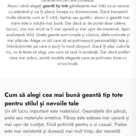
Atunci când alegeţi
geantă tip tote
gândește-te mai întâi ce ai nevoie
cu adevărat și ce îți place. Începe cu dimensiunea. Dacă transporti
multe obiecte, cum ar fi cărți, laptop sau gustări, atunci o geantă mai
mare este o soluție mai bună. Dar dacă ai de purtat doar câteva
lucruri, una mai mică va fi mai ușoară și mai ușor de manevrat. Apoi
analizează stilul. Unele geante sunt simple și clasice, altele colorate și
mai plăcute. Alege un stil care să se potrivească personalității tale și
îmbrăcămintei pe care o porți în mod obișnuit. Dacă îți plac culorile
viu, nu te teme să alegi una care să iasă în evidență. Dar dacă preferi
ceva mai sobru, există modele elegante care se potrivesc bine cu
orice tinută.
Cum să alegi cea mai bună geantă tip tote
pentru stilul și nevoile tale
Un alt lucru important este materialul. Geamățele din pânză,
piele sau materiale sintetice. Pânza este adesea mai ușoară și
mai ușor de curățat, fiind potrivită pentru o zi casual. Pielea
este mai rezistentă și durează mai mult timp, dar necesită